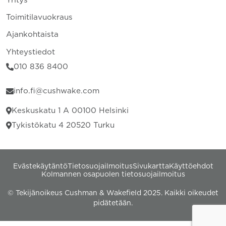
Yritys
Toimitilavuokraus
Ajankohtaista
Yhteystiedot
010 836 8400
info.fi@cushwake.com
Keskuskatu 1 A 00100 Helsinki
Tykistökatu 4 20520 Turku
Evästekäytäntö
Tietosuojailmoitus
Sivukartta
Käyttöehdot
Kolmannen osapuolen tietosuojailmoitus
© Tekijänoikeus Cushman & Wakefield 2025. Kaikki oikeudet
pidätetään.