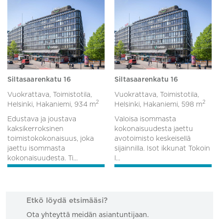
Siltasaarenkatu 16
Siltasaarenkatu 16
Vuokrattava, Toimistotila,
Vuokrattava, Toimistotila,
2
2
Helsinki, Hakaniemi,
934 m
Helsinki, Hakaniemi,
598 m
Edustava ja joustava
Valoisa isommasta
kaksikerroksinen
kokonaisuudesta jaettu
toimistokokonaisuus, joka
avotoimisto keskeisellä
jaettu isommasta
sijainnilla. Isot ikkunat Tokoin
kokonaisuudesta. Ti...
l...
Etkö löydä etsimääsi?
Ota yhteyttä meidän asiantuntijaan.