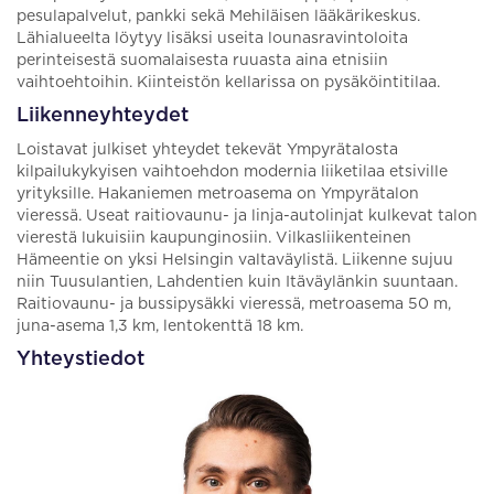
pesulapalvelut, pankki sekä Mehiläisen lääkärikeskus.
Lähialueelta löytyy lisäksi useita lounasravintoloita
perinteisestä suomalaisesta ruuasta aina etnisiin
vaihtoehtoihin. Kiinteistön kellarissa on pysäköintitilaa.
Liikenneyhteydet
Loistavat julkiset yhteydet tekevät Ympyrätalosta
kilpailukykyisen vaihtoehdon modernia liiketilaa etsiville
yrityksille. Hakaniemen metroasema on Ympyrätalon
vieressä. Useat raitiovaunu- ja linja-autolinjat kulkevat talon
vierestä lukuisiin kaupunginosiin. Vilkasliikenteinen
Hämeentie on yksi Helsingin valtaväylistä. Liikenne sujuu
niin Tuusulantien, Lahdentien kuin Itäväylänkin suuntaan.
Raitiovaunu- ja bussipysäkki vieressä, metroasema 50 m,
juna-asema 1,3 km, lentokenttä 18 km.
Yhteystiedot