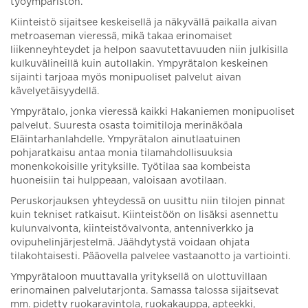
työympäristön.
Kiinteistö sijaitsee keskeisellä ja näkyvällä paikalla aivan
metroaseman vieressä, mikä takaa erinomaiset
liikenneyhteydet ja helpon saavutettavuuden niin julkisilla
kulkuvälineillä kuin autollakin. Ympyrätalon keskeinen
sijainti tarjoaa myös monipuoliset palvelut aivan
kävelyetäisyydellä.
Ympyrätalo, jonka vieressä kaikki Hakaniemen monipuoliset
palvelut. Suuresta osasta toimitiloja merinäköala
Eläintarhanlahdelle. Ympyrätalon ainutlaatuinen
pohjaratkaisu antaa monia tilamahdollisuuksia
monenkokoisille yrityksille. Työtilaa saa kombeista
huoneisiin tai hulppeaan, valoisaan avotilaan.
Peruskorjauksen yhteydessä on uusittu niin tilojen pinnat
kuin tekniset ratkaisut. Kiinteistöön on lisäksi asennettu
kulunvalvonta, kiinteistövalvonta, antenniverkko ja
ovipuhelinjärjestelmä. Jäähdytystä voidaan ohjata
tilakohtaisesti. Pääovella palvelee vastaanotto ja vartiointi.
Ympyrätaloon muuttavalla yrityksellä on ulottuvillaan
erinomainen palvelutarjonta. Samassa talossa sijaitsevat
mm. pidetty ruokaravintola, ruokakauppa, apteekki,