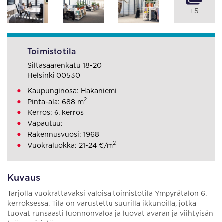
+5
Toimistotila
Siltasaarenkatu 18-20
Helsinki 00530
Kaupunginosa: Hakaniemi
2
Pinta-ala: 688 m
Kerros: 6. kerros
Vapautuu:
Rakennusvuosi: 1968
2
Vuokraluokka: 21-24 €/m
Kuvaus
Tarjolla vuokrattavaksi valoisa toimistotila Ympyrätalon 6.
kerroksessa. Tila on varustettu suurilla ikkunoilla, jotka
tuovat runsaasti luonnonvaloa ja luovat avaran ja viihtyisän