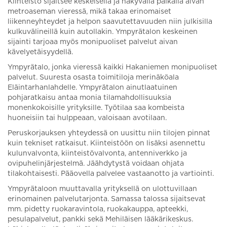
Kiinteistö sijaitsee keskeisellä ja näkyvällä paikalla aivan
metroaseman vieressä, mikä takaa erinomaiset
liikenneyhteydet ja helpon saavutettavuuden niin julkisilla
kulkuvälineillä kuin autollakin. Ympyrätalon keskeinen
sijainti tarjoaa myös monipuoliset palvelut aivan
kävelyetäisyydellä.
Ympyrätalo, jonka vieressä kaikki Hakaniemen monipuoliset
palvelut. Suuresta osasta toimitiloja merinäköala
Eläintarhanlahdelle. Ympyrätalon ainutlaatuinen
pohjaratkaisu antaa monia tilamahdollisuuksia
monenkokoisille yrityksille. Työtilaa saa kombeista
huoneisiin tai hulppeaan, valoisaan avotilaan.
Peruskorjauksen yhteydessä on uusittu niin tilojen pinnat
kuin tekniset ratkaisut. Kiinteistöön on lisäksi asennettu
kulunvalvonta, kiinteistövalvonta, antenniverkko ja
ovipuhelinjärjestelmä. Jäähdytystä voidaan ohjata
tilakohtaisesti. Pääovella palvelee vastaanotto ja vartiointi.
Ympyrätaloon muuttavalla yrityksellä on ulottuvillaan
erinomainen palvelutarjonta. Samassa talossa sijaitsevat
mm. pidetty ruokaravintola, ruokakauppa, apteekki,
pesulapalvelut, pankki sekä Mehiläisen lääkärikeskus.