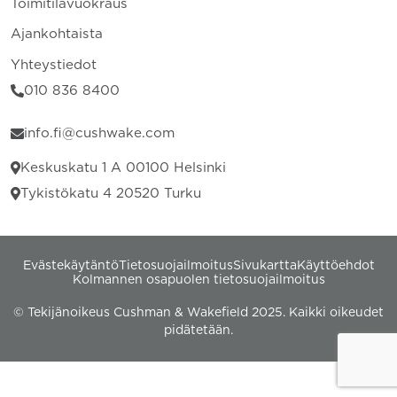
Toimitilavuokraus
Ajankohtaista
Yhteystiedot
010 836 8400
info.fi@cushwake.com
Keskuskatu 1 A 00100 Helsinki
Tykistökatu 4 20520 Turku
Evästekäytäntö
Tietosuojailmoitus
Sivukartta
Käyttöehdot
Kolmannen osapuolen tietosuojailmoitus
© Tekijänoikeus Cushman & Wakefield 2025. Kaikki oikeudet
pidätetään.