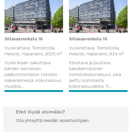
Siltasaarenkatu 16
Siltasaarenkatu 16
Vuokrattava, Toimistotila,
Vuokrattava, Toimistotila,
2
2
Helsinki, Hakaniemi,
2005 m
Helsinki, Hakaniemi,
934 m
Vuokrataan vaikuttava
Edustava ja joustava
kahden kerroksen
kaksikerroksinen
pääkonttoritason toimisto
toimistokokonaisuus, joka
Hakaniemessä. Kokonaisuus
jaettu isommasta
muodos...
kokonaisuudesta. Ti...
Etkö löydä etsimääsi?
Ota yhteyttä meidän asiantuntijaan.