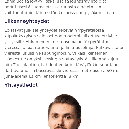
Lähialueelta löytyy lisäksi useita lounasravintoloita
perinteisestä suomalaisesta ruuasta aina etnisiin
vaihtoehtoihin. Kiinteistön kellarissa on pysäköintitilaa.
Liikenneyhteydet
Loistavat julkiset yhteydet tekevät Ympyrätalosta
kilpailukykyisen vaihtoehdon modernia liiketilaa etsiville
yrityksille. Hakaniemen metroasema on Ympyrätalon
vieressä. Useat raitiovaunu- ja linja-autolinjat kulkevat talon
vierestä lukuisiin kaupunginosiin. Vilkasliikenteinen
Hämeentie on yksi Helsingin valtaväylistä. Liikenne sujuu
niin Tuusulantien, Lahdentien kuin Itäväylänkin suuntaan.
Raitiovaunu- ja bussipysäkki vieressä, metroasema 50 m,
juna-asema 1,3 km, lentokenttä 18 km.
Yhteystiedot