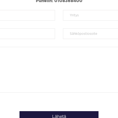
Puhelin: 0108368400
Lähetä