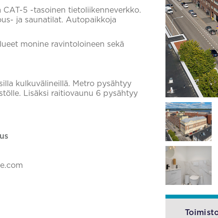
sa CAT-5 -tasoinen tietoliikenneverkko.
s- ja saunatilat. Autopaikkoja
lueet monine ravintoloineen sekä
silla kulkuvälineillä. Metro pysähtyy
tölle. Lisäksi raitiovaunu 6 pysähtyy
us
ke.com
Toimisto