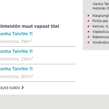
Vanha Talv
Helsinki
Kaupungi
Pinta-ala
iinteistön muut vapaat tilat
Kerros: 4.
Vapautuu
anha Talvitie 11
Rakennusv
2
oimistotila, 216m
Vuokraluo
anha Talvitie 11
2
oimistotila, 236m
anha Talvitie 11
2
oimistotila, 260m
äytä kaikki