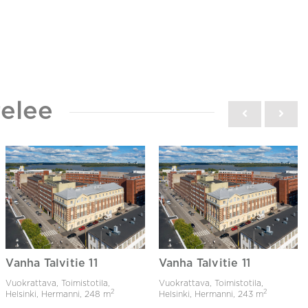
elee
Vanha Talvitie 11
Vanha Talvitie 11
Vuokrattava, Toimistotila,
Vuokrattava, Toimistotila,
2
2
Helsinki, Hermanni,
248 m
Helsinki, Hermanni,
243 m