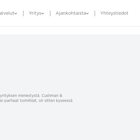
alvelut
Yritys
Ajankohtaista
Yhteystiedot
sa yrityksen menestystä. Cushman &
än parhaat toimitilat, oli sitten kyseessä