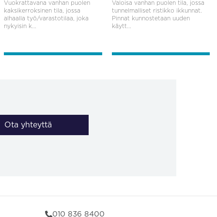
Vuokrattavana vanhan puolen
Valoisa vanhan puolen tila, jossa
kaksikerroksinen tila, jossa
tunnelmalliset ristikko ikkunnat.
alhaalla työ/varastotilaa, joka
Pinnat kunnostetaan uuden
nykyisin k...
käytt...
Ota yhteyttä
010 836 8400