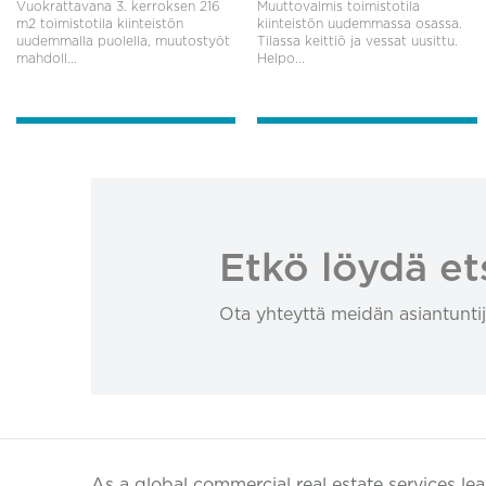
Vuokrattavana 3. kerroksen 216
Muuttovalmis toimistotila
m2 toimistotila kiinteistön
kiinteistön uudemmassa osassa.
uudemmalla puolella, muutostyöt
Tilassa keittiö ja vessat uusittu.
mahdoll...
Helpo...
Etkö löydä et
Ota yhteyttä meidän asiantuntij
As a global commercial real estate services le