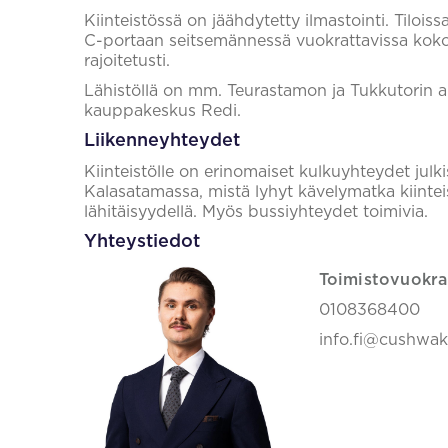
Kiinteistössä on jäähdytetty ilmastointi. Tilois
C-portaan seitsemännessä vuokrattavissa kokou
rajoitetusti.
Lähistöllä on mm. Teurastamon ja Tukkutorin a
kauppakeskus Redi.
Liikenneyhteydet
Kiinteistölle on erinomaiset kulkuyhteydet julki
Kalasatamassa, mistä lyhyt kävelymatka kiinteis
lähitäisyydellä. Myös bussiyhteydet toimivia.
Yhteystiedot
Toimistovuokra
0108368400
info.fi@cushwa