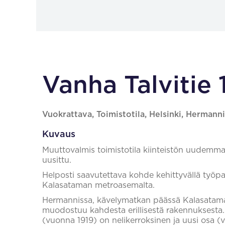
Vanha Talvitie 1
Vuokrattava, Toimistotila, Helsinki, Hermann
Kuvaus
Muuttovalmis toimistotila kiinteistön uudemmass
uusittu.
Helposti saavutettava kohde kehittyvällä työp
Kalasataman metroasemalta.
Hermannissa, kävelymatkan päässä Kalasataman
muodostuu kahdesta erillisestä rakennuksesta.
(vuonna 1919) on nelikerroksinen ja uusi osa (