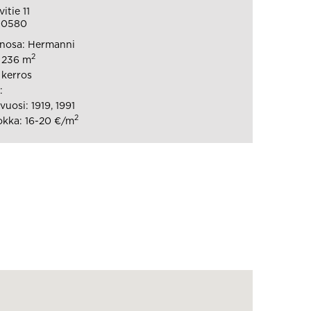
itie 11
 00580
nosa: Hermanni
2
: 236 m
 kerros
:
uosi: 1919, 1991
2
kka: 16-20 €/m