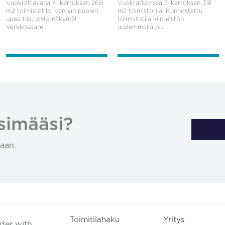
Vuokrattavana 4. kerroksen 260
Vuokrattavissa 7. kerroksen 318
m2 toimistotila. Vanhan puolen
m2 toimistotila. Kunnostettu
upea tila, josta näkymät
toimistotila kiinteistön
Verkkosaare...
uudemmalla pu...
simääsi?
aan.
Toimitilahaku
Yritys
ader with