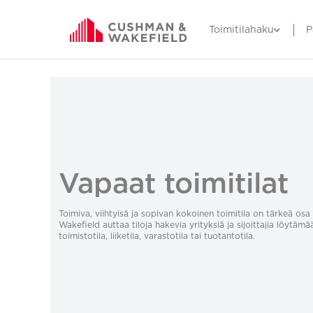
Toimitilahaku
P
Vapaat toimitilat
Toimiva, viihtyisä ja sopivan kokoinen toimitila on tärkeä o
Wakefield auttaa tiloja hakevia yrityksiä ja sijoittajia löytämä
toimistotila, liiketila, varastotila tai tuotantotila.