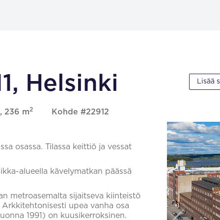
1, Helsinki
Lisää 
2
i, 236 m
Kohde #22912
a osassa. Tilassa keittiö ja vessat
aikka-alueella kävelymatkan päässä
 metroasemalta sijaitseva kiinteistö
 Arkkitehtonisesti upea vanha osa
vuonna 1991) on kuusikerroksinen.