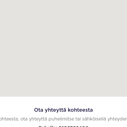
Ota yhteyttä kohteesta
kohteesta, ota yhteyttä puhelimitse tai sähköisellä yhteyde