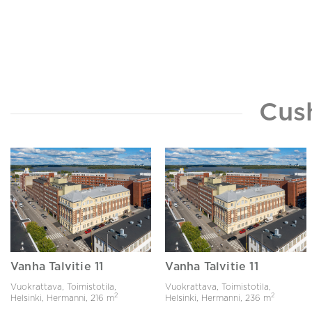
Cus
Vanha Talvitie 11
Vanha Talvitie 11
Vuokrattava, Toimistotila,
Vuokrattava, Toimistotila,
2
2
Helsinki, Hermanni,
216 m
Helsinki, Hermanni,
236 m