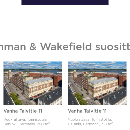
hman & Wakefield suositt
Vanha Talvitie 11
Vanha Talvitie 11
Vuokrattava, Toimistotila,
Vuokrattava, Toimistotila,
2
2
Helsinki, Hermanni,
260 m
Helsinki, Hermanni,
318 m