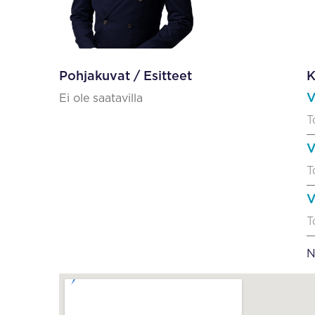
Pohjakuvat / Esitteet
K
V
Ei ole saatavilla
T
V
T
V
T
N