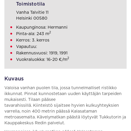
Toimistotila
Vanha Talvitie 11
Helsinki 00580
Kaupunginosa: Hermanni
2
Pinta-ala: 243 m
Kerros: 3. kerros
Vapautuu:
Rakennusvuosi: 1919, 1991
2
Vuokraluokka: 16-20 €/m
Kuvaus
Valoisa vanhan puolen tila, jossa tunnelmalliset ristikko
ikkunnat. Pinnat kunnostetaan uuden käyttäjän tarpeiden
mukaisesti. Tilaan pääsee
tavarahissillä. Kiinteistö sijaitsee hyvien kulkuyhteyksien
varrella, noin 400 metrin päässä Kalasataman
metroasemalta. Kävelymatkan päästä löytyvät Tukkutorin ja
Kauppakeskus Redin palvelut.