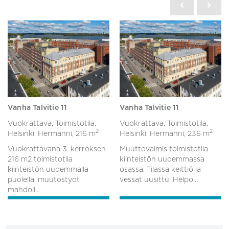
Vanha Talvitie 11
Vanha Talvitie 11
Vuokrattava, Toimistotila,
Vuokrattava, Toimistotila,
2
2
Helsinki, Hermanni,
216 m
Helsinki, Hermanni,
236 m
Vuokrattavana 3. kerroksen
Muuttovalmis toimistotila
216 m2 toimistotila
kiinteistön uudemmassa
kiinteistön uudemmalla
osassa. Tilassa keittiö ja
puolella, muutostyöt
vessat uusittu. Helpo...
mahdoll...