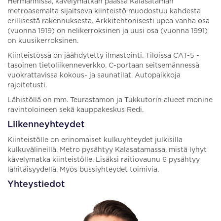
Hermannissa, kävelymatkan päässä Kalasataman
metroasemalta sijaitseva kiinteistö muodostuu kahdesta
erillisestä rakennuksesta. Arkkitehtonisesti upea vanha osa
(vuonna 1919) on nelikerroksinen ja uusi osa (vuonna 1991)
on kuusikerroksinen.
Kiinteistössä on jäähdytetty ilmastointi. Tiloissa CAT-5 -
tasoinen tietoliikenneverkko. C-portaan seitsemännessä
vuokrattavissa kokous- ja saunatilat. Autopaikkoja
rajoitetusti.
Lähistöllä on mm. Teurastamon ja Tukkutorin alueet monine
ravintoloineen sekä kauppakeskus Redi.
Liikenneyhteydet
Kiinteistölle on erinomaiset kulkuyhteydet julkisilla
kulkuvälineillä. Metro pysähtyy Kalasatamassa, mistä lyhyt
kävelymatka kiinteistölle. Lisäksi raitiovaunu 6 pysähtyy
lähitäisyydellä. Myös bussiyhteydet toimivia.
Yhteystiedot