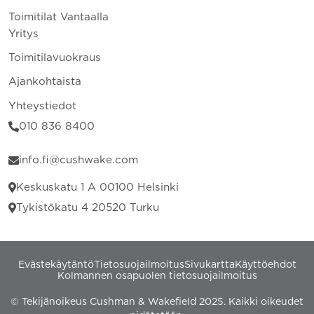
Toimitilat Vantaalla
Yritys
Toimitilavuokraus
Ajankohtaista
Yhteystiedot
010 836 8400
info.fi@cushwake.com
Keskuskatu 1 A 00100 Helsinki
Tykistökatu 4 20520 Turku
Evästekäytäntö
Tietosuojailmoitus
Sivukartta
Käyttöehdot
Kolmannen osapuolen tietosuojailmoitus
© Tekijänoikeus Cushman & Wakefield 2025. Kaikki oikeudet