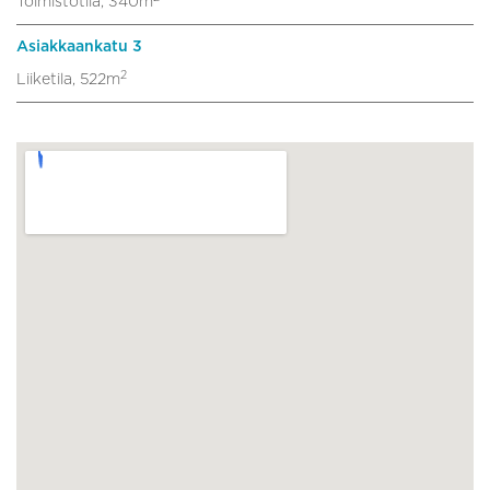
Toimistotila, 340m
Asiakkaankatu 3
2
Liiketila, 522m