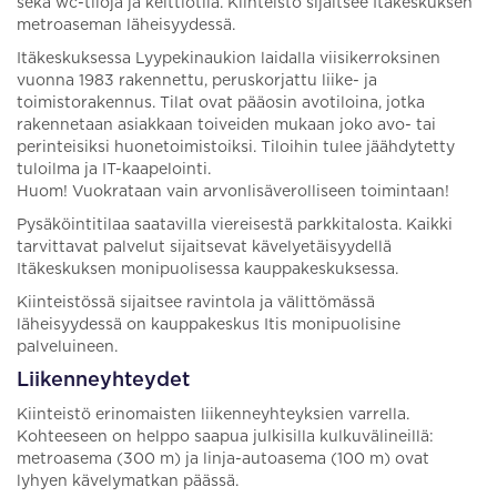
sekä wc-tiloja ja keittiötila. Kiinteistö sijaitsee Itäkeskuksen
metroaseman läheisyydessä.
Itäkeskuksessa Lyypekinaukion laidalla viisikerroksinen
vuonna 1983 rakennettu, peruskorjattu liike- ja
toimistorakennus. Tilat ovat pääosin avotiloina, jotka
rakennetaan asiakkaan toiveiden mukaan joko avo- tai
perinteisiksi huonetoimistoiksi. Tiloihin tulee jäähdytetty
tuloilma ja IT-kaapelointi.
Huom! Vuokrataan vain arvonlisäverolliseen toimintaan!
Pysäköintitilaa saatavilla viereisestä parkkitalosta. Kaikki
tarvittavat palvelut sijaitsevat kävelyetäisyydellä
Itäkeskuksen monipuolisessa kauppakeskuksessa.
Kiinteistössä sijaitsee ravintola ja välittömässä
läheisyydessä on kauppakeskus Itis monipuolisine
palveluineen.
Liikenneyhteydet
Kiinteistö erinomaisten liikenneyhteyksien varrella.
Kohteeseen on helppo saapua julkisilla kulkuvälineillä:
metroasema (300 m) ja linja-autoasema (100 m) ovat
lyhyen kävelymatkan päässä.