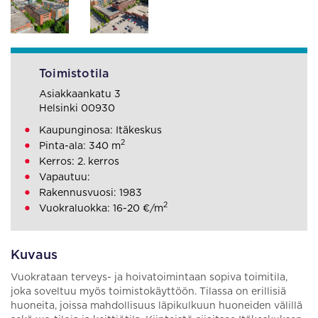
Toimistotila
Asiakkaankatu 3
Helsinki 00930
Kaupunginosa: Itäkeskus
2
Pinta-ala: 340 m
Kerros: 2. kerros
Vapautuu:
Rakennusvuosi: 1983
2
Vuokraluokka: 16-20 €/m
Kuvaus
Vuokrataan terveys- ja hoivatoimintaan sopiva toimitila,
joka soveltuu myös toimistokäyttöön. Tilassa on erillisiä
huoneita, joissa mahdollisuus läpikulkuun huoneiden välillä