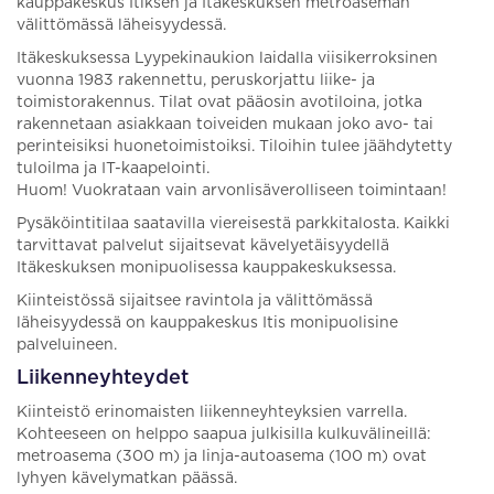
kauppakeskus Itiksen ja Itäkeskuksen metroaseman
välittömässä läheisyydessä.
Itäkeskuksessa Lyypekinaukion laidalla viisikerroksinen
vuonna 1983 rakennettu, peruskorjattu liike- ja
toimistorakennus. Tilat ovat pääosin avotiloina, jotka
rakennetaan asiakkaan toiveiden mukaan joko avo- tai
perinteisiksi huonetoimistoiksi. Tiloihin tulee jäähdytetty
tuloilma ja IT-kaapelointi.
Huom! Vuokrataan vain arvonlisäverolliseen toimintaan!
Pysäköintitilaa saatavilla viereisestä parkkitalosta. Kaikki
tarvittavat palvelut sijaitsevat kävelyetäisyydellä
Itäkeskuksen monipuolisessa kauppakeskuksessa.
Kiinteistössä sijaitsee ravintola ja välittömässä
läheisyydessä on kauppakeskus Itis monipuolisine
palveluineen.
Liikenneyhteydet
Kiinteistö erinomaisten liikenneyhteyksien varrella.
Kohteeseen on helppo saapua julkisilla kulkuvälineillä:
metroasema (300 m) ja linja-autoasema (100 m) ovat
lyhyen kävelymatkan päässä.