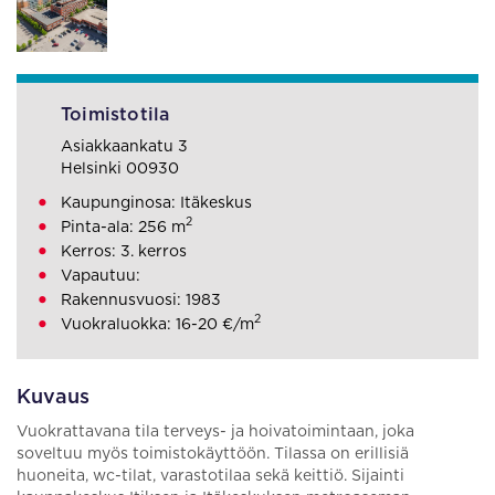
Toimistotila
Asiakkaankatu 3
Helsinki 00930
Kaupunginosa: Itäkeskus
2
Pinta-ala: 256 m
Kerros: 3. kerros
Vapautuu:
Rakennusvuosi: 1983
2
Vuokraluokka: 16-20 €/m
Kuvaus
Vuokrattavana tila terveys- ja hoivatoimintaan, joka
soveltuu myös toimistokäyttöön. Tilassa on erillisiä
huoneita, wc-tilat, varastotilaa sekä keittiö. Sijainti