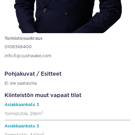
Toimistovuokraus
0108368400
info.fi@cushwake.com
Pohjakuvat / Esitteet
Ei ole saatavilla
Kiinteistön muut vapaat tilat
Asiakkaankatu 3
2
Toimistotila, 256m
Asiakkaankatu 3
2