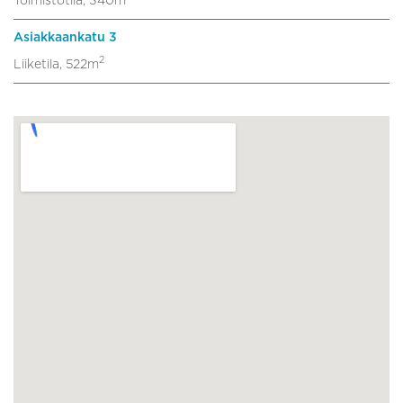
Toimistotila, 340m
Asiakkaankatu 3
2
Liiketila, 522m