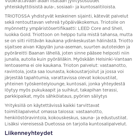
Vuokrattavaan alaan lisätään jyvitysosuudet
yhteiskäyttöisistä aula-, sosiaali- ja kuntosalitiloista.
TRIOTOSSA yhdistyvät keskeinen sijainti, kätevät palvelut
sekä rentouttavan vehreä työpäiväkokemus. Triotolle on
myönnetty ympäristösertifikaatti: LEED Core and Shell,
luokka Gold. Triottoon on helppo tulla mistä tahansa, mutta
se on silti riittävän kaukana ydinkeskustan hälinästä. Triotto
sijaitsee aivan Käpylän juna-aseman, suurten autoteiden ja
pyöräreitti Baanan lähellä, joten sinne pääsee helposti niin
junalla, autolla kuin pyörälläkin. Myöskään Helsinki-Vantaan
lentoasema ei ole kaukana. Trioton palvelut: vastaanotto,
ravintola, josta saa lounasta, kokoustarjoilut ja jossa voi
järjestää tapahtumia, varattavissa olevat kokoustilat,
yhteinen työskentelylounge, kuntosali, jonka yhteydestä
löytyy myös pukukaapit ja suihkut, takapihan terassi,
parkkipaikat, myös sähkölataus, pyörien säilytys
Yrityksillä on käytettävissä kaikki tarvittavat
toimitilapalvelut omassa talossa: vastaanotto,
henkilöstöravintola, kokouskeskus, sauna- ja edustustilat.
Lisäksi viereisessä Duetossa on tarjolla kuntosalipalvelut.
Liikenneyhteydet