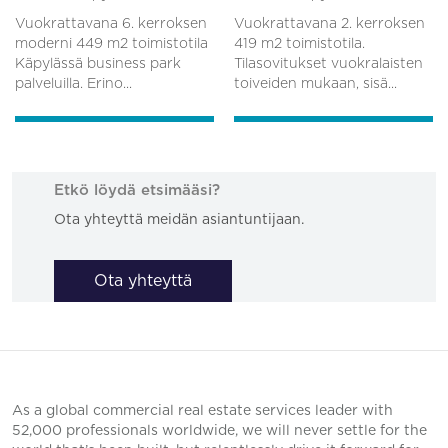
Vuokrattavana 6. kerroksen
Vuokrattavana 2. kerroksen
moderni 449 m2 toimistotila
419 m2 toimistotila.
Käpylässä business park
Tilasovitukset vuokralaisten
palveluilla. Erino...
toiveiden mukaan, sisä...
Etkö löydä etsimääsi?
Ota yhteyttä meidän asiantuntijaan.
Ota yhteyttä
As a global commercial real estate services leader with
52,000 professionals worldwide, we will never settle for the