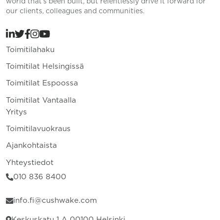
world that’s been built, but relentlessly drive it forward for
our clients, colleagues and communities.
Toimitilahaku
Toimitilat Helsingissä
Toimitilat Espoossa
Toimitilat Vantaalla
Yritys
Toimitilavuokraus
Ajankohtaista
Yhteystiedot
010 836 8400
info.fi@cushwake.com
Keskuskatu 1 A 00100 Helsinki