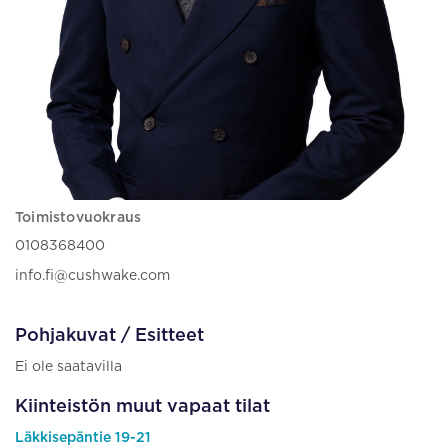
Toimistovuokraus
0108368400
info.fi@cushwake.com
Pohjakuvat / Esitteet
Ei ole saatavilla
Kiinteistön muut vapaat tilat
Läkkisepäntie 19-21