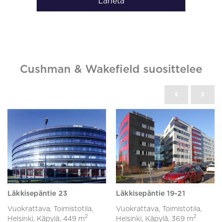
Lähetä
Cushman & Wakefield suosittelee
Läkkisepäntie 23
Läkkisepäntie 19-21
Vuokrattava, Toimistotila,
Vuokrattava, Toimistotila,
2
2
Helsinki, Käpylä,
449 m
Helsinki, Käpylä,
369 m