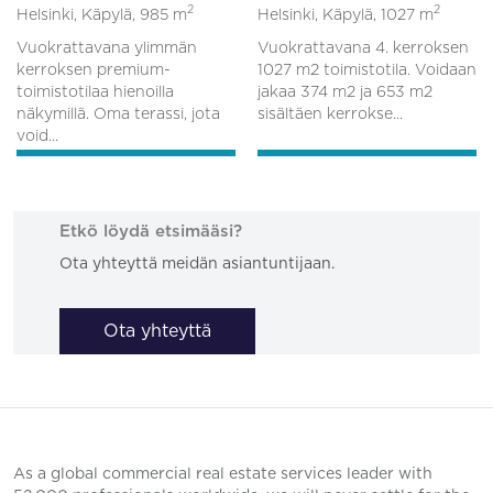
2
2
Helsinki, Käpylä,
985 m
Helsinki, Käpylä,
1027 m
Vuokrattavana ylimmän
Vuokrattavana 4. kerroksen
kerroksen premium-
1027 m2 toimistotila. Voidaan
toimistotilaa hienoilla
jakaa 374 m2 ja 653 m2
näkymillä. Oma terassi, jota
sisältäen kerrokse...
void...
Etkö löydä etsimääsi?
Ota yhteyttä meidän asiantuntijaan.
Ota yhteyttä
As a global commercial real estate services leader with