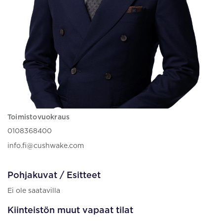
Toimistovuokraus
0108368400
info.fi@cushwake.com
Pohjakuvat / Esitteet
Ei ole saatavilla
Kiinteistön muut vapaat tilat