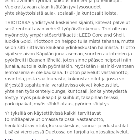
esim. avoimet työtilat, kokoushuoneet ja puhelinkopit.
Vuokrattavaan alaan lisätään jyvitysosuudet
yhteiskäyttöisistä aula-, sosiaali- ja kuntosalitiloista.
TRIOTOSSA yhdistyvät keskeinen sijainti, kätevät palvelut
sekä rentouttavan vehreä työpäiväkokemus. Triotolle on
myönnetty ympäristösertifikaatti: LEED Core and Shell,
luokka Gold. Triottoon on helppo tulla mistä tahansa, mutta
se on silti riittävän kaukana ydinkeskustan hälinästä. Triotto
sijaitsee aivan Käpylän juna-aseman, suurten autoteiden ja
pyöräreitti Baanan lähellä, joten sinne pääsee helposti niin
junalla, autolla kuin pyörälläkin. Myöskään Helsinki-Vantaan
lentoasema ei ole kaukana. Trioton palvelut: vastaanotto,
ravintola, josta saa lounasta, kokoustarjoilut ja jossa voi
järjestää tapahtumia, varattavissa olevat kokoustilat,
yhteinen työskentelylounge, kuntosali, jonka yhteydestä
löytyy myös pukukaapit ja suihkut, takapihan terassi,
parkkipaikat, myös sähkölataus, pyörien säilytys
Yrityksillä on käytettävissä kaikki tarvittavat
toimitilapalvelut omassa talossa: vastaanotto,
henkilöstöravintola, kokouskeskus, sauna- ja edustustilat.
Lisäksi viereisessä Duetossa on tarjolla kuntosalipalvelut.