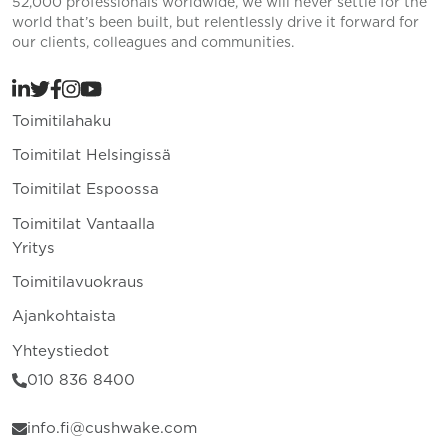
52,000 professionals worldwide, we will never settle for the
world that’s been built, but relentlessly drive it forward for
our clients, colleagues and communities.
Toimitilahaku
Toimitilat Helsingissä
Toimitilat Espoossa
Toimitilat Vantaalla
Yritys
Toimitilavuokraus
Ajankohtaista
Yhteystiedot
010 836 8400
info.fi@cushwake.com