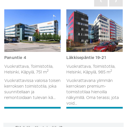
Panuntie 4
Läkkisepäntie 19-21
Vuokrattava, Toimistotila,
Vuokrattava, Toimistotila,
2
2
Helsinki, Käpylä,
751 m
Helsinki, Käpylä,
985 m
Vuokrattavissa valoisa toisen
Vuokrattavana ylimmän
kerroksen toimistotila, joka
kerroksen premium-
suunnitellaan ja
toimistotilaa hienoilla
remontoidaan tulevan kä...
näkymillä. Oma terassi, jota
void...