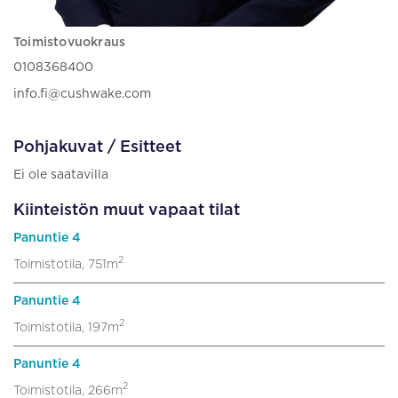
Toimistovuokraus
0108368400
info.fi@cushwake.com
Pohjakuvat / Esitteet
Ei ole saatavilla
Kiinteistön muut vapaat tilat
Panuntie 4
2
Toimistotila, 751m
Panuntie 4
2
Toimistotila, 197m
Panuntie 4
2
Toimistotila, 266m