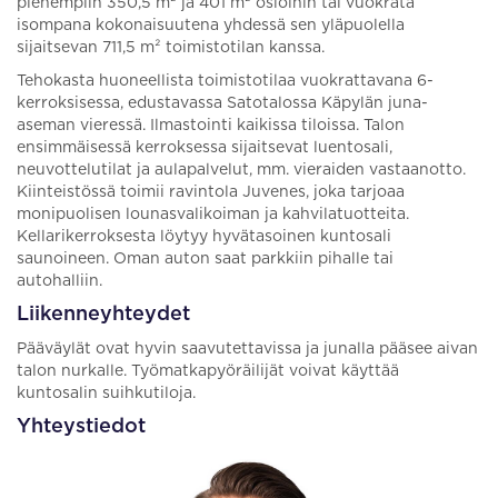
pienempiin 350,5 m² ja 401 m² osioihin tai vuokrata
isompana kokonaisuutena yhdessä sen yläpuolella
sijaitsevan 711,5 m² toimistotilan kanssa.
Tehokasta huoneellista toimistotilaa vuokrattavana 6-
kerroksisessa, edustavassa Satotalossa Käpylän juna-
aseman vieressä. Ilmastointi kaikissa tiloissa. Talon
ensimmäisessä kerroksessa sijaitsevat luentosali,
neuvottelutilat ja aulapalvelut, mm. vieraiden vastaanotto.
Kiinteistössä toimii ravintola Juvenes, joka tarjoaa
monipuolisen lounasvalikoiman ja kahvilatuotteita.
Kellarikerroksesta löytyy hyvätasoinen kuntosali
saunoineen. Oman auton saat parkkiin pihalle tai
autohalliin.
Liikenneyhteydet
Pääväylät ovat hyvin saavutettavissa ja junalla pääsee aivan
talon nurkalle. Työmatkapyöräilijät voivat käyttää
kuntosalin suihkutiloja.
Yhteystiedot