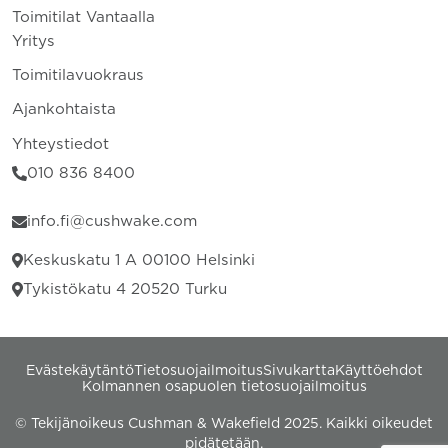
Toimitilat Vantaalla
Yritys
Toimitilavuokraus
Ajankohtaista
Yhteystiedot
010 836 8400
info.fi@cushwake.com
Keskuskatu 1 A 00100 Helsinki
Tykistökatu 4 20520 Turku
Evästekäytäntö
Tietosuojailmoitus
Sivukartta
Käyttöehdot
Kolmannen osapuolen tietosuojailmoitus
© Tekijänoikeus Cushman & Wakefield 2025. Kaikki oikeudet
pidätetään.