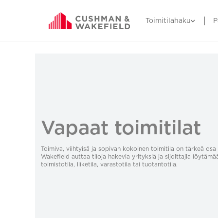
Toimitilahaku
P
Vapaat toimitilat
Toimiva, viihtyisä ja sopivan kokoinen toimitila on tärkeä o
Wakefield auttaa tiloja hakevia yrityksiä ja sijoittajia löytämä
toimistotila, liiketila, varastotila tai tuotantotila.