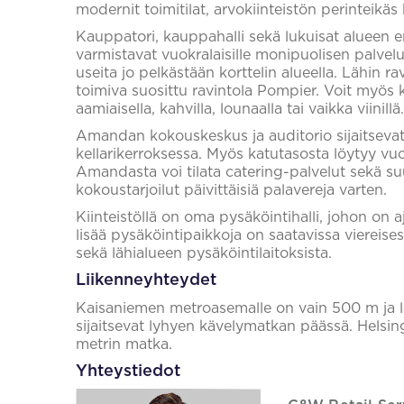
modernit toimitilat, arvokiinteistön perinteikäs h
Kauppatori, kauppahalli sekä lukuisat alueen eri
varmistavat vuokralaisille monipuolisen palve
useita jo pelkästään korttelin alueella. Lähin r
toimiva suosittu ravintola Pompier. Voit myö
aamiaisella, kahvilla, lounaalla tai vaikka viinillä.
Amandan kokouskeskus ja auditorio sijaitsevat
kellarikerroksessa. Myös katutasosta löytyy vuo
Amandasta voi tilata catering-palvelut sekä suur
kokoustarjoilut päivittäisiä palavereja varten.
Kiinteistöllä on oma pysäköintihalli, johon on 
lisää pysäköintipaikkoja on saatavissa viereise
sekä lähialueen pysäköintilaitoksista.
Liikenneyhteydet
Kaisaniemen metroasemalle on vain 500 m ja l
sijaitsevat lyhyen kävelymatkan päässä. Helsi
metrin matka.
Yhteystiedot