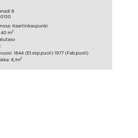
anadi 8
00130
nosa: Kaartinkaupunki
2
: 40 m
atutaso
:
uosi: 1844 (Et.esp.puoli) 1977 (Fab.puoli)
2
okka: €/m