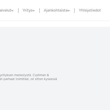
alvelut
Yritys
Ajankohtaista
Yhteystiedot
sa yrityksen menestystä. Cushman &
än parhaat toimitilat, oli sitten kyseessä