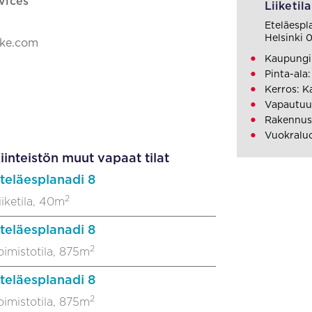
vices
Liiketila
Eteläespl
Helsinki 
ake.com
Kaupungi
Pinta-ala
Kerros: K
Vapautuu
Rakennusv
Vuokralu
iinteistön muut vapaat tilat
teläesplanadi 8
2
iiketila, 40m
teläesplanadi 8
2
oimistotila, 875m
teläesplanadi 8
2
oimistotila, 875m