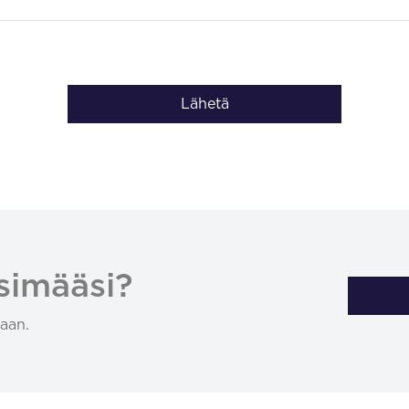
Lähetä
simääsi?
aan.