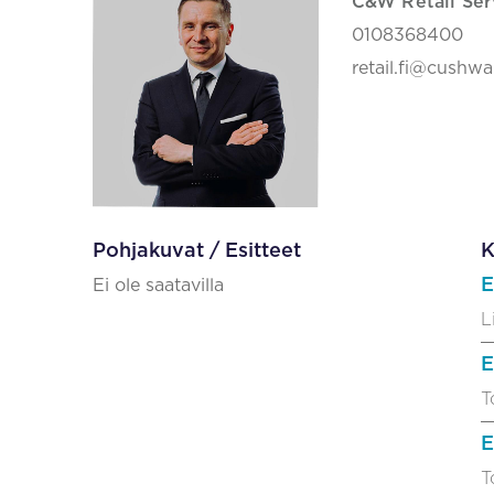
C&W Retail Ser
0108368400
retail.fi@cushw
Pohjakuvat / Esitteet
K
E
Ei ole saatavilla
L
E
T
E
T