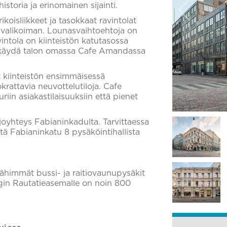
istoria ja erinomainen sijainti.
koisliikkeet ja tasokkaat ravintolat
luvalikoiman. Lounasvaihtoehtoja on
avintola on kiinteistön katutasossa
s käydä talon omassa Cafe Amandassa
 kiinteistön ensimmäisessä
krattavia neuvottelutiloja. Cafe
iin asiakastilaisuuksiin että pienet
ajoyhteys Fabianinkadulta. Tarvittaessa
stä Fabianinkatu 8 pysäköintihallista
ähimmät bussi- ja raitiovaunupysäkit
ngin Rautatieasemalle on noin 800