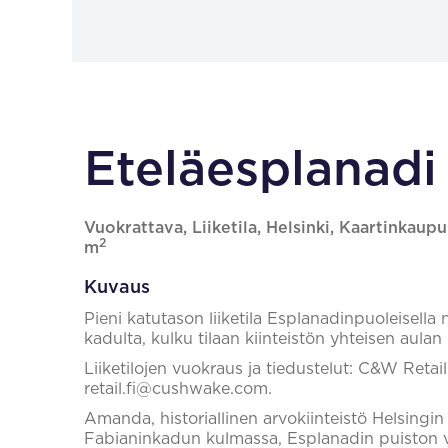
Eteläesplanadi 
Vuokrattava, Liiketila, Helsinki, Kaartinkaupu
2
m
Kuvaus
Pieni katutason liiketila Esplanadinpuoleisella
kadulta, kulku tilaan kiinteistön yhteisen aulan
Liiketilojen vuokraus ja tiedustelut: C&W Reta
retail.fi@cushwake.com.
Amanda, historiallinen arvokiinteistö Helsingi
Fabianinkadun kulmassa, Esplanadin puiston 