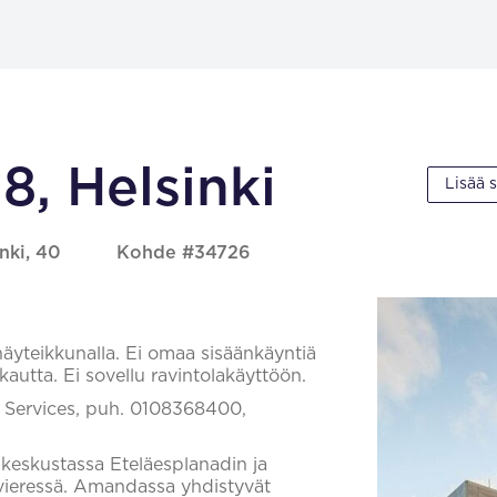
8, Helsinki
Lisää 
nki, 40
Kohde #34726
 näyteikkunalla. Ei omaa sisäänkäyntiä
 kautta. Ei sovellu ravintolakäyttöön.
il Services, puh. 0108368400,
n keskustassa Eteläesplanadin ja
vieressä. Amandassa yhdistyvät