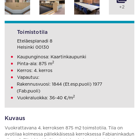
+2
Toimistotila
Eteläesplanadi 8
Helsinki 00130
Kaupunginosa: Kaartinkaupunki
2
Pinta-ala: 875 m
Kerros: 4. kerros
Vapautuu:
Rakennusvuosi: 1844 (Et.esp.puoli) 1977
(Fab.puoli)
2
Vuokraluokka: 36-40 €/m
Kuvaus
Vuokrattavana 4. kerroksen 875 m2 toimstotila. Tila on
avotilaa kolmessa pällekkäisessä kerroksessa Fabianinkadun