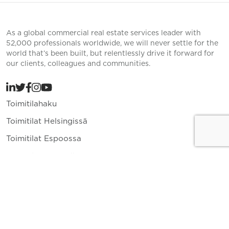
As a global commercial real estate services leader with
52,000 professionals worldwide, we will never settle for the
world that’s been built, but relentlessly drive it forward for
our clients, colleagues and communities.
Toimitilahaku
Toimitilat Helsingissä
Toimitilat Espoossa
Toimitilat Vantaalla
Yritys
Toimitilavuokraus
Ajankohtaista
Yhteystiedot