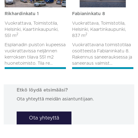
Rikhardinkatu 1
Fabianinkatu 8
Vuokrattava, Toimistotila,
Vuokrattava, Toimistotila,
Helsinki, Kaartinkaupunki,
Helsinki, Kaartinkaupunki,
2
2
551 m
837 m
Esplanadin puiston kupeessa
Vuokrattavana toimistotilaa
vuokrattavissa neljännen
osoitteesta Fabianinkatu 8.
kerroksen tilava 551 m2
Rakennus saneerauksessa ja
huonetoimisto. Tila re...
saneeraus valmist...
Etkö löydä etsimääsi?
Ota yhteyttä meidän asiantuntijaan.
Ota yhteyttä