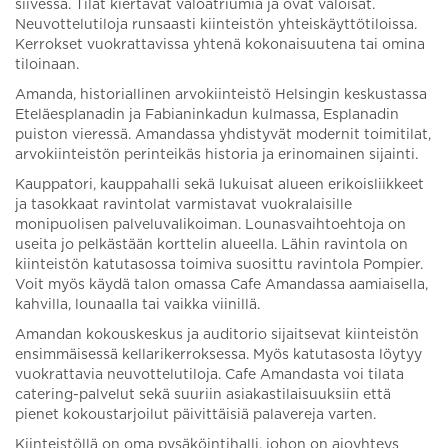
siivessä. Tilat kiertävät valoatriumia ja ovat valoisat.
Neuvottelutiloja runsaasti kiinteistön yhteiskäyttötiloissa.
Kerrokset vuokrattavissa yhtenä kokonaisuutena tai omina
tiloinaan.
Amanda, historiallinen arvokiinteistö Helsingin keskustassa
Eteläesplanadin ja Fabianinkadun kulmassa, Esplanadin
puiston vieressä. Amandassa yhdistyvät modernit toimitilat,
arvokiinteistön perinteikäs historia ja erinomainen sijainti.
Kauppatori, kauppahalli sekä lukuisat alueen erikoisliikkeet
ja tasokkaat ravintolat varmistavat vuokralaisille
monipuolisen palveluvalikoiman. Lounasvaihtoehtoja on
useita jo pelkästään korttelin alueella. Lähin ravintola on
kiinteistön katutasossa toimiva suosittu ravintola Pompier.
Voit myös käydä talon omassa Cafe Amandassa aamiaisella,
kahvilla, lounaalla tai vaikka viinillä.
Amandan kokouskeskus ja auditorio sijaitsevat kiinteistön
ensimmäisessä kellarikerroksessa. Myös katutasosta löytyy
vuokrattavia neuvottelutiloja. Cafe Amandasta voi tilata
catering-palvelut sekä suuriin asiakastilaisuuksiin että
pienet kokoustarjoilut päivittäisiä palavereja varten.
Kiinteistöllä on oma pysäköintihalli, johon on ajoyhteys