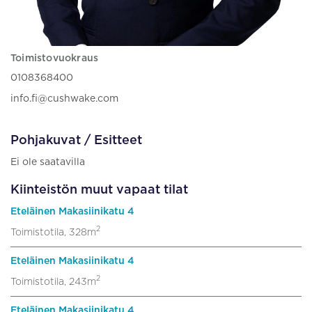
Toimistovuokraus
0108368400
info.fi@cushwake.com
Pohjakuvat / Esitteet
Ei ole saatavilla
Kiinteistön muut vapaat tilat
Eteläinen Makasiinikatu 4
2
Toimistotila, 328m
Eteläinen Makasiinikatu 4
2
Toimistotila, 243m
Eteläinen Makasiinikatu 4