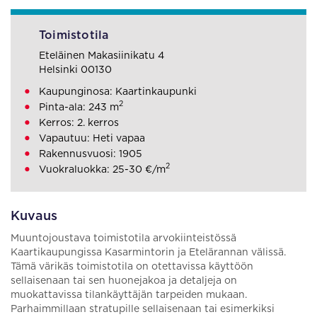
Toimistotila
Eteläinen Makasiinikatu 4
Helsinki 00130
Kaupunginosa: Kaartinkaupunki
2
Pinta-ala: 243 m
Kerros: 2. kerros
Vapautuu: Heti vapaa
Rakennusvuosi: 1905
2
Vuokraluokka: 25-30 €/m
Kuvaus
Muuntojoustava toimistotila arvokiinteistössä
Kaartikaupungissa Kasarmintorin ja Etelärannan välissä.
Tämä värikäs toimistotila on otettavissa käyttöön
sellaisenaan tai sen huonejakoa ja detaljeja on
muokattavissa tilankäyttäjän tarpeiden mukaan.
Parhaimmillaan stratupille sellaisenaan tai esimerkiksi