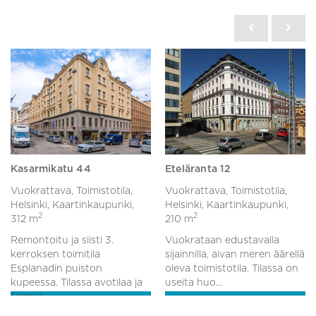
Kasarmikatu 44
Eteläranta 12
Vuokrattava, Toimistotila,
Vuokrattava, Toimistotila,
Helsinki, Kaartinkaupunki,
Helsinki, Kaartinkaupunki,
2
2
312 m
210 m
Remontoitu ja siisti 3.
Vuokrataan edustavalla
kerroksen toimitila
sijainnilla, aivan meren äärellä
Esplanadin puiston
oleva toimistotila. Tilassa on
kupeessa. Tilassa avotilaa ja
useita huo...
toimist...