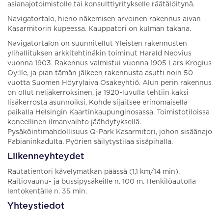
asianajotoimistolle tai konsulttiyritykselle räätälöitynä.
Navigatortalo, hieno näkemisen arvoinen rakennus aivan
Kasarmitorin kupeessa. Kauppatori on kulman takana.
Navigatortalon on suunnitellut Yleisten rakennusten
ylihallituksen arkkitehtinäkin toiminut Harald Neovius
vuonna 1903. Rakennus valmistui vuonna 1905 Lars Krogius
Oy:lle, ja pian tämän jälkeen rakennusta asutti noin 50
vuotta Suomen Höyrylaiva Osakeyhtiö. Alun perin rakennus
on ollut neljäkerroksinen, ja 1920-luvulla tehtiin kaksi
lisäkerrosta asunnoiksi. Kohde sijaitsee erinomaisella
paikalla Helsingin Kaartinkaupunginosassa. Toimistotiloissa
koneellinen ilmanvaihto jäähdytyksellä.
Pysäköintimahdollisuus Q-Park Kasarmitori, johon sisäänajo
Fabianinkadulta. Pyörien säilytystilaa sisäpihalla.
Liikenneyhteydet
Rautatientori kävelymatkan päässä (1,1 km/14 min).
Raitiovaunu- ja bussipysäkeille n. 100 m. Henkilöautolla
lentokentälle n. 35 min.
Yhteystiedot