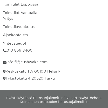
Toimitilat Espoossa
Toimitilat Vantaalla
Yritys
Toimitilavuokraus
Ajankohtaista
Yhteystiedot
010 836 8400
info.fi@cushwake.com
Keskuskatu 1 A 00100 Helsinki
Tykistökatu 4 20520 Turku
Evästekäytäntö
Tietosuojailmoitus
Sivukartta
Käyttöehdot
Kolmannen osapuolen tietosuojailmoitus