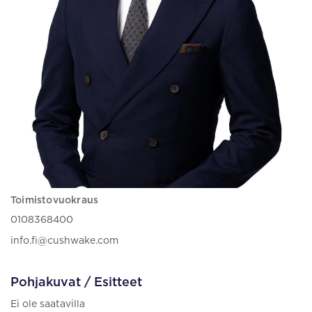
Toimistovuokraus
0108368400
info.fi@cushwake.com
Pohjakuvat / Esitteet
Ei ole saatavilla