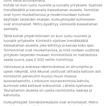
tulvii valoa atriumpihalta.
Kohde on kuin luotu nuorelle ja luovalle yritykselle. Sijaitsee
trendikkäällä ja kasvavalla Kalasataman alueella. Toimitilat
ovat hyvin muokattavissa ja modernisoidaan tulevan
käyttäjän tarpeiden mukaan. Kulkuyhteydet kohteeseen
ovat erinomaiset. Metro pysähtyy viereisellä Kalasataman
asemalla.
Tämä kohde ympäristöineen on kuin luotu nuorelle ja
luovalle yritykselle. Kiinteistö sijaitsee trendikkäällä
Kalasataman alueella, joka kehittyy ja kasvaa koko ajan.
Toimistotilat ovat muokattavissa, ja niitä voidaan uudistaa
yrityksen tarpeiden mukaan. Kiinteistöstä on mahdollista
saada suuria, jopa 3 000 neliön toimitiloja.
Valoisassa ja avarassa rakennuksessa on atriumpiha ja
upeat näkymät, sillä ikkunat ulottuvat lattiasta kattoon asti.
Kiinteistön palveluihin kuuluu muun muassa
aulavastaanotto, Linkosuon lounasravintola-kahvila,
kuntosali sekä kattavat kokoustilat. Lähellä sijaitsevan
Teurastamon alueella on useita ravintoloita, baareja ja
kahviloita.
Kulkuyhteydet Sörnäistenkadulle ovat erinomaiset. Metro