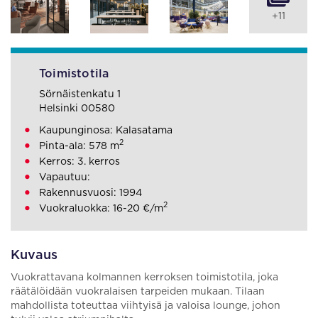
+11
Toimistotila
Sörnäistenkatu 1
Helsinki 00580
Kaupunginosa: Kalasatama
2
Pinta-ala: 578 m
Kerros: 3. kerros
Vapautuu:
Rakennusvuosi: 1994
2
Vuokraluokka: 16-20 €/m
Kuvaus
Vuokrattavana kolmannen kerroksen toimistotila, joka
räätälöidään vuokralaisen tarpeiden mukaan. Tilaan
mahdollista toteuttaa viihtyisä ja valoisa lounge, johon