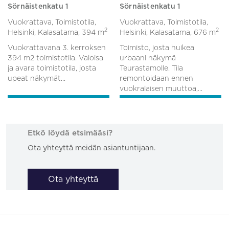
Sörnäistenkatu 1
Sörnäistenkatu 1
Vuokrattava, Toimistotila,
Vuokrattava, Toimistotila,
2
2
Helsinki, Kalasatama,
394 m
Helsinki, Kalasatama,
676 m
Vuokrattavana 3. kerroksen
Toimisto, josta huikea
394 m2 toimistotila. Valoisa
urbaani näkymä
ja avara toimistotila, josta
Teurastamolle. Tila
upeat näkymät...
remontoidaan ennen
vuokralaisen muuttoa,...
Etkö löydä etsimääsi?
Ota yhteyttä meidän asiantuntijaan.
Ota yhteyttä