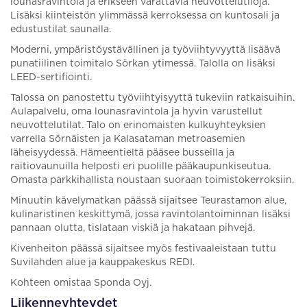
lounasravintola ja erikseen varattavia neuvottelutiloja.
Lisäksi kiinteistön ylimmässä kerroksessa on kuntosali ja
edustustilat saunalla.
Moderni, ympäristöystävällinen ja työviihtyvyyttä lisäävä
punatiilinen toimitalo Sörkan ytimessä. Talolla on lisäksi
LEED-sertifiointi.
Talossa on panostettu työviihtyisyyttä tukeviin ratkaisuihin.
Aulapalvelu, oma lounasravintola ja hyvin varustellut
neuvottelutilat. Talo on erinomaisten kulkuyhteyksien
varrella Sörnäisten ja Kalasataman metroasemien
läheisyydessä. Hämeentieltä pääsee busseilla ja
raitiovaunuilla helposti eri puolille pääkaupunkiseutua.
Omasta parkkihallista noustaan suoraan toimistokerroksiin.
Minuutin kävelymatkan päässä sijaitsee Teurastamon alue,
kulinaristinen keskittymä, jossa ravintolantoiminnan lisäksi
pannaan olutta, tislataan viskiä ja hakataan pihvejä.
Kivenheiton päässä sijaitsee myös festivaaleistaan tuttu
Suvilahden alue ja kauppakeskus REDI.
Kohteen omistaa Sponda Oyj.
Liikenneyhteydet