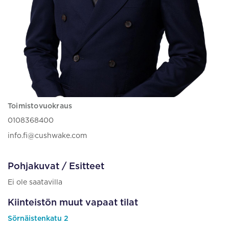
Toimistovuokraus
0108368400
info.fi@cushwake.com
Pohjakuvat / Esitteet
Ei ole saatavilla
Kiinteistön muut vapaat tilat
Sörnäistenkatu 2