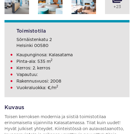
+23
Toimistotila
Sörnäistenkatu 2
Helsinki 00580
Kaupunginosa: Kalasatama
2
Pinta-ala: 535 m
Kerros: 2. kerros
Vapautuu:
Rakennusvuosi: 2008
2
Vuokraluokka: €/m
Kuvaus
Toisen kerroksen modernia ja siistiä toimistotilaa
erinomaisella sijainnilla Kalasatamassa. Tilat kuin uudet!
Hyvät julkiset yhteydet. Kiinteistössä on aulavastaanotto,