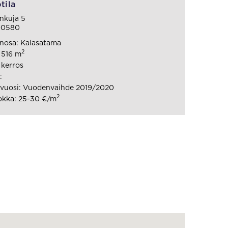
tila
nkuja 5
 00580
nosa: Kalasatama
2
: 516 m
 kerros
:
vuosi: Vuodenvaihde 2019/2020
2
okka: 25-30 €/m