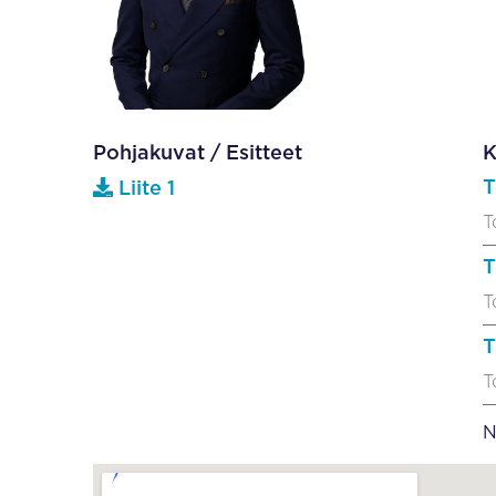
Pohjakuvat / Esitteet
K
T
Liite 1
T
T
T
T
T
N