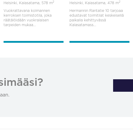
2
2
Helsinki, Kalasatama,
578 m
Helsinki, Kalasatama,
478 m
Vuokrattavana kolmannen
Hermannin Rantatie 10 tarjoaa
kerroksen toimistotila, joka
edustavat toimitilat keskeisellä
räätälöidään vuokralaisen
paikalla kehittyvässä
tarpeiden mukaa...
Kalasatamass...
simääsi?
aan.