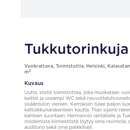
Tukkutorinkuja 
Vuokrattava, Toimistotila, Helsinki, Kalasata
2
m
Kuvaus
Uutta, siistiä toimistotilaa, joka muokataan v
keittiö ja useampi WC sekä neuvotteluhuoneita. 
sisääntulon viereen. Kerroksiin tulee paljon l
kattoikkunarakenteen kautta. Tilan sijainti r
kahteen suuntaan: Hermannin rantatielle ja Tukk
modernista kiinteistöstä löytyy oma ravintola, a
auditorio sekä oma parkkihalli.