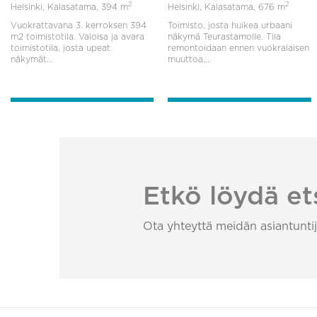
2
2
Helsinki, Kalasatama,
394 m
Helsinki, Kalasatama,
676 m
Vuokrattavana 3. kerroksen 394
Toimisto, josta huikea urbaani
m2 toimistotila. Valoisa ja avara
näkymä Teurastamolle. Tila
toimistotila, josta upeat
remontoidaan ennen vuokralaisen
näkymät...
muuttoa,...
Etkö löydä et
Ota yhteyttä meidän asiantuntij