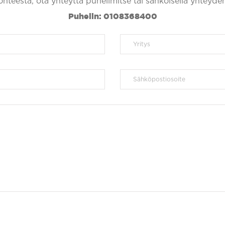
kohteesta, ota yhteyttä puhelimitse tai sähköisellä yhteyde
Puhelin: 0108368400