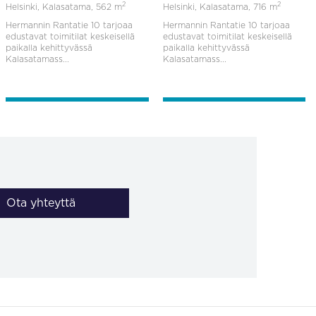
2
2
Helsinki, Kalasatama,
562 m
Helsinki, Kalasatama,
716 m
Hermannin Rantatie 10 tarjoaa
Hermannin Rantatie 10 tarjoaa
edustavat toimitilat keskeisellä
edustavat toimitilat keskeisellä
paikalla kehittyvässä
paikalla kehittyvässä
Kalasatamass...
Kalasatamass...
Ota yhteyttä