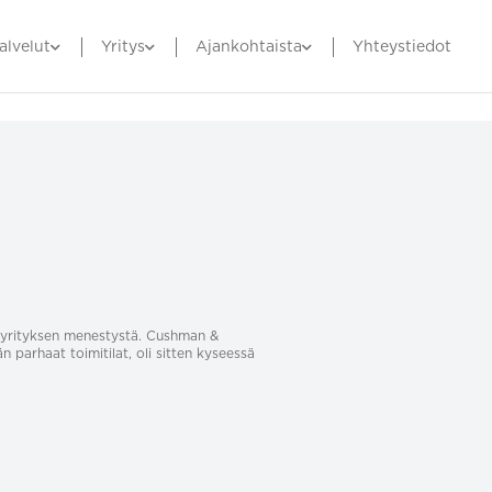
alvelut
Yritys
Ajankohtaista
Yhteystiedot
sa yrityksen menestystä. Cushman &
än parhaat toimitilat, oli sitten kyseessä