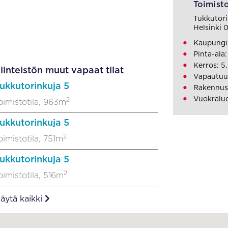
Toimisto
Tukkutori
Helsinki
Kaupungi
Pinta-ala
Kerros: 5.
iinteistön muut vapaat tilat
Vapautuu
ukkutorinkuja 5
Rakennus
Vuokralu
2
oimistotila, 963m
ukkutorinkuja 5
2
oimistotila, 751m
ukkutorinkuja 5
2
oimistotila, 516m
äytä kaikki