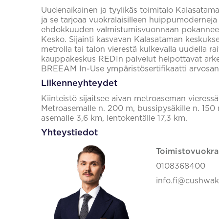
Uudenaikainen ja tyylikäs toimitalo Kalasata
ja se tarjoaa vuokralaisilleen huippumoderneja 
ehdokkuuden valmistumisvuonnaan pokanneen k
Kesko. Sijainti kasvavan Kalasataman keskuks
metrolla tai talon vierestä kulkevalla uudella r
kauppakeskus REDIn palvelut helpottavat arke
BREEAM In-Use ympäristösertifikaatti arvosana
Liikenneyhteydet
Kiinteistö sijaitsee aivan metroaseman vieress
Metroasemalle n. 200 m, bussipysäkille n. 150 m
asemalle 3,6 km, lentokentälle 17,3 km.
Yhteystiedot
Toimistovuokra
0108368400
info.fi@cushwa