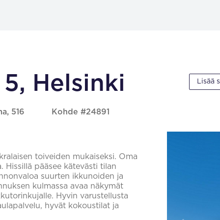
5, Helsinki
Lisää 
ma, 516
Kohde #24891
uokralaisen toiveiden mukaiseksi. Oma
Hissillä pääsee kätevästi tilan
uonnonvaloa suurten ikkunoiden ja
akennuksen kulmassa avaa näkymät
utorinkujalle. Hyvin varustellusta
ulapalvelu, hyvät kokoustilat ja