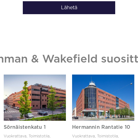
Lähetä
hman & Wakefield suositt
Sörnäistenkatu 1
Hermannin Rantatie 10
Vuokrattava, Toimistotila,
Vuokrattava, Toimistotila,