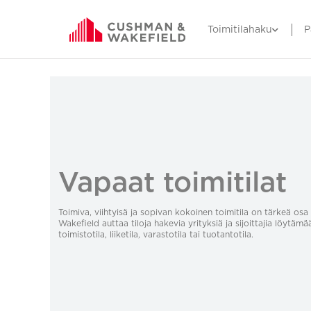
Toimitilahaku
P
Vapaat toimitilat
Toimiva, viihtyisä ja sopivan kokoinen toimitila on tärkeä o
Wakefield auttaa tiloja hakevia yrityksiä ja sijoittajia löytämä
toimistotila, liiketila, varastotila tai tuotantotila.