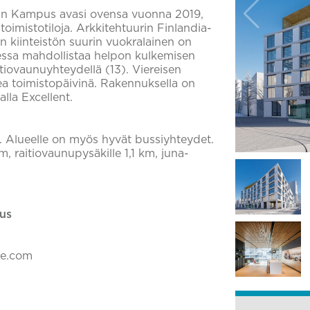
man Kampus avasi ovensa vuonna 2019,
toimistotiloja. Arkkitehtuurin Finlandia-
iinteistön suurin vuokralainen on
essa mahdollistaa helpon kulkemisen
aitiovaunuyhteydellä (13). Viereisen
a toimistopäivinä. Rakennuksella on
lla Excellent.
ä. Alueelle on myös hyvät bussiyhteydet.
, raitiovaunupysäkille 1,1 km, juna-
us
ke.com