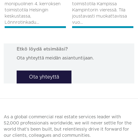
monipuolinen 4. kerroksen
toimistotila Kampissa
toimistotila Helsingin
Kampintorin vieressä. Tila
keskustassa,
joustavasti muokattavissa
Lönnrotinkadu...
vuo...
Etkö löydä etsimääsi?
Ota yhteyttä meidän asiantuntijaan.
Ota yhteyttä
As a global commercial real estate services leader with
52,000 professionals worldwide, we will never settle for the
world that’s been built, but relentlessly drive it forward for
our clients, colleagues and communities.