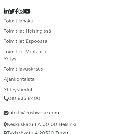
Toimitilahaku
Toimitilat Helsingissä
Toimitilat Espoossa
Toimitilat Vantaalla
Yritys
Toimitilavuokraus
Ajankohtaista
Yhteystiedot
010 836 8400
info.fi@cushwake.com
Keskuskatu 1 A 00100 Helsinki
Tykistökatu 4 20520 Turku