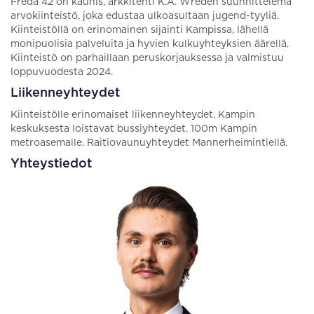
Freda 42 on kaunis, arkkitehti K.A. Wreden suunnittelema
arvokiinteistö, joka edustaa ulkoasultaan jugend-tyyliä.
Kiinteistöllä on erinomainen sijainti Kampissa, lähellä
monipuolisia palveluita ja hyvien kulkuyhteyksien äärellä.
Kiinteistö on parhaillaan peruskorjauksessa ja valmistuu
loppuvuodesta 2024.
Liikenneyhteydet
Kiinteistölle erinomaiset liikenneyhteydet. Kampin
keskuksesta loistavat bussiyhteydet. 100m Kampin
metroasemalle. Raitiovaunuyhteydet Mannerheimintiellä.
Yhteystiedot