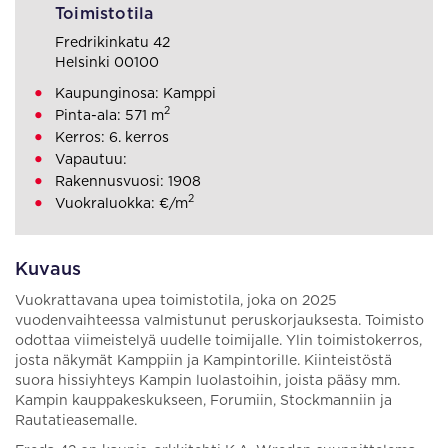
Toimistotila
Fredrikinkatu 42
Helsinki 00100
Kaupunginosa: Kamppi
2
Pinta-ala: 571 m
Kerros: 6. kerros
Vapautuu:
Rakennusvuosi: 1908
2
Vuokraluokka: €/m
Kuvaus
Vuokrattavana upea toimistotila, joka on 2025
vuodenvaihteessa valmistunut peruskorjauksesta. Toimisto
odottaa viimeistelyä uudelle toimijalle. Ylin toimistokerros,
josta näkymät Kamppiin ja Kampintorille. Kiinteistöstä
suora hissiyhteys Kampin luolastoihin, joista pääsy mm.
Kampin kauppakeskukseen, Forumiin, Stockmanniin ja
Rautatieasemalle.