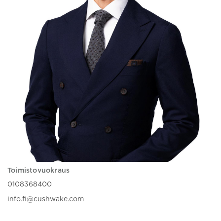
Toimistovuokraus
0108368400
info.fi@cushwake.com