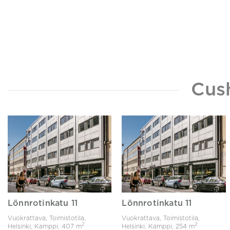
Cus
Lönnrotinkatu 11
Lönnrotinkatu 11
Vuokrattava, Toimistotila,
Vuokrattava, Toimistotila,
2
2
Helsinki, Kamppi,
407 m
Helsinki, Kamppi,
254 m