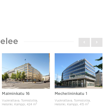
elee
Malminkatu 16
Mechelininkatu 1
Vuokrattava, Toimistotila,
Vuokrattava, Toimistotila,
2
2
Helsinki, Kamppi,
424 m
Helsinki, Kamppi,
415 m