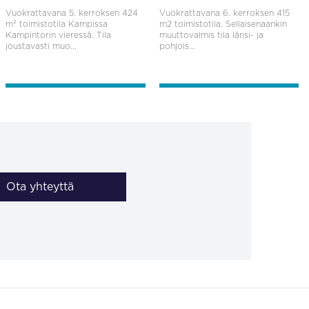
Vuokrattavana 5. kerroksen 424
Vuokrattavana 6. kerroksen 415
m² toimistotila Kampissa
m2 toimistotila. Sellaisenaankin
Kampintorin vieressä. Tila
muuttovalmis tila länsi- ja
joustavasti muo...
pohjois...
Ota yhteyttä