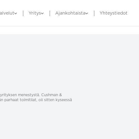
alvelut
Yritys
Ajankohtaista
Yhteystiedot
sa yrityksen menestystä. Cushman &
än parhaat toimitilat, oli sitten kyseessä