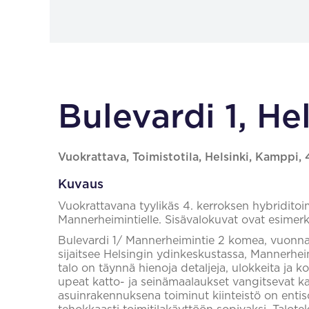
Bulevardi 1, Hel
Vuokrattava, Toimistotila, Helsinki, Kamppi,
Kuvaus
Vuokrattavana tyylikäs 4. kerroksen hybriditoim
Mannerheimintielle. Sisävalokuvat ovat esimerkke
Bulevardi 1/ Mannerheimintie 2 komea, vuonna 
sijaitsee Helsingin ydinkeskustassa, Mannerhe
talo on täynnä hienoja detaljeja, ulokkeita ja k
upeat katto- ja seinämaalaukset vangitsevat k
asuinrakennuksena toiminut kiinteistö on entisö