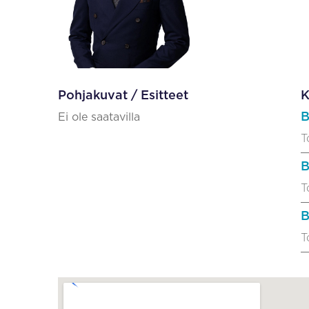
Pohjakuvat / Esitteet
K
B
Ei ole saatavilla
T
B
T
B
T