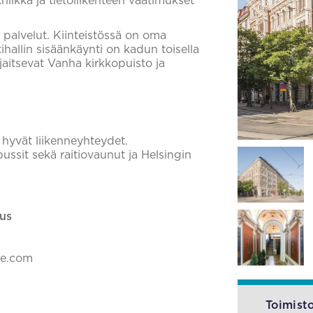
niikka ja tietoliikenteen vaatimukset
t palvelut. Kiinteistössä on oma
tihallin sisäänkäynti on kadun toisella
sijaitsevat Vanha kirkkopuisto ja
on hyvät liikenneyhteydet.
bussit sekä raitiovaunut ja Helsingin
us
ke.com
Toimisto