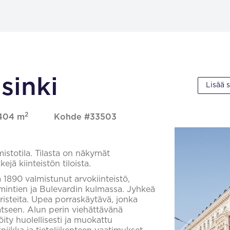
sinki
Lisää 
2
 404 m
Kohde #33503
istotila. Tilasta on näkymät
jä kiinteistön tiloista.
1890 valmistunut arvokiinteistö,
imintien ja Bulevardin kulmassa. Jyhkeä
oristeita. Upea porraskäytävä, jonka
atseen. Alun perin viehättävänä
ity huolellisesti ja muokattu