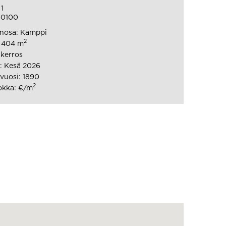
1
00100
nosa: Kamppi
2
: 404 m
 kerros
: Kesä 2026
vuosi: 1890
2
okka: €/m