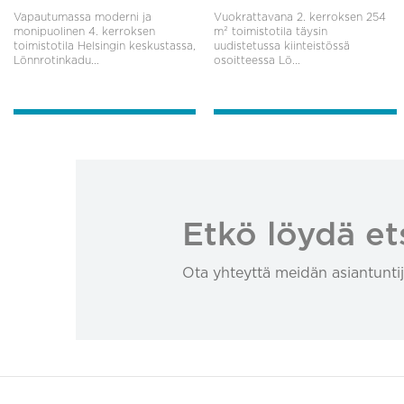
Vapautumassa moderni ja
Vuokrattavana 2. kerroksen 254
monipuolinen 4. kerroksen
m² toimistotila täysin
toimistotila Helsingin keskustassa,
uudistetussa kiinteistössä
Lönnrotinkadu...
osoitteessa Lö...
Etkö löydä et
Ota yhteyttä meidän asiantuntij