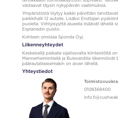
tehokkaasti toimitilakäyttöön sopivaksi. Talotek
vastaavat täysin nykypäivän vaatimuksia.
Ympäristöstä löytyy kaikki päivittäin tarvittava
parkkihalli 12 autolle. Lisäksi Erottajan pysköin
puolella. Viihtyisyyttä alueella lisäävät lähellä 
Esplanadin puisto.
Kohteen omistaa Sponda Oyj.
Liikenneyhteydet
Keskeisellä paikalla sijaitsevalta kiinteistöltä 
Mannerheimintiellä ja Bulevardilla liikennöivät 
päärautatieasemakin on aivan lähellä.
Yhteystiedot
Toimistovuokra
0108368400
info.fi@cushwa