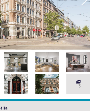
+3
tila