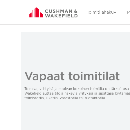
Toimitilahaku
P
Vapaat toimitilat
Toimiva, viihtyisä ja sopivan kokoinen toimitila on tärkeä o
Wakefield auttaa tiloja hakevia yrityksiä ja sijoittajia löytämä
toimistotila, liiketila, varastotila tai tuotantotila.