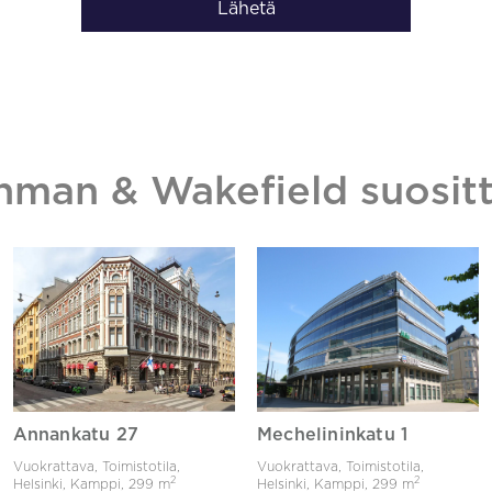
Lähetä
hman & Wakefield suositt
Annankatu 27
Mechelininkatu 1
Vuokrattava, Toimistotila,
Vuokrattava, Toimistotila,
2
2
Helsinki, Kamppi,
299 m
Helsinki, Kamppi,
299 m