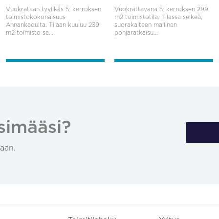
Vuokrataan tyylikäs 5. kerroksen
Vuokrattavana 5. kerroksen 299
toimistokokonaisuus
m2 toimistotila. Tilassa selkeä,
Annankadulta. Tilaan kuuluu 239
suorakaiteen mallinen
m2 toimisto se...
pohjaratkaisu...
simääsi?
aan.