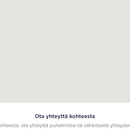
Ota yhteyttä kohteesta
kohteesta, ota yhteyttä puhelimitse tai sähköisellä yhteyde