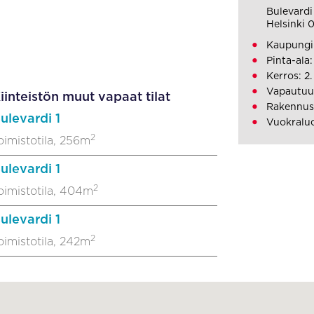
Bulevardi 
Helsinki 
Kaupungi
Pinta-ala
Kerros: 2.
Vapautuu
iinteistön muut vapaat tilat
Rakennus
ulevardi 1
Vuokralu
2
oimistotila, 256m
ulevardi 1
2
oimistotila, 404m
ulevardi 1
2
oimistotila, 242m