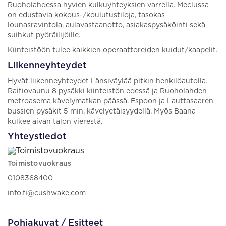
Ruoholahdessa hyvien kulkuyhteyksien varrella. Meclussa
on edustavia kokous-/koulutustiloja, tasokas
lounasravintola, aulavastaanotto, asiakaspysäköinti sekä
suihkut pyöräilijöille.
Kiinteistöön tulee kaikkien operaattoreiden kuidut/kaapelit.
Liikenneyhteydet
Hyvät liikenneyhteydet Länsiväylää pitkin henkilöautolla.
Raitiovaunu 8 pysäkki kiinteistön edessä ja Ruoholahden
metroasema kävelymatkan päässä. Espoon ja Lauttasaaren
bussien pysäkit 5 min. kävelyetäisyydellä. Myös Baana
kulkee aivan talon vierestä.
Yhteystiedot
Toimistovuokraus
0108368400
info.fi@cushwake.com
Pohjakuvat / Esitteet