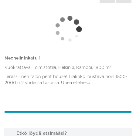
Mechelininkatu 1
Me
2
Vuokrattava, Toimistotila, Helsinki, Kamppi,
1800 m
Vu
Terassillinen talon pent house! Tilakoko joustava noin 1500-
He
2000 m2 yhdessä tasossa. Upea eteläesu...
on
Etkö löydä etsimääsi?