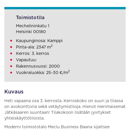
Toimistotila
Mechelininkatu 1
Helsinki 00180
Kaupunginosa: Kamppi
2
Pinta-ala: 2347 m
Kerros: 3. kerros
Vapautuu:
Rakennusvuosi: 2000
2
Vuokraluokka: 25-30 €/m
Kuvaus
Heti vapaana osa 3. kerrosta. Kerroskoko on suuri ja tilassa
on avokonttoria sekä vetäytymistiloja. Hienot merimaisemat
Jätkäsaaren suuntaan! Tilakokoon lisätään jyvitykset
yhteiskäyttötiloista.
Moderni toimistotalo Meclu Business Baana sijaitsee