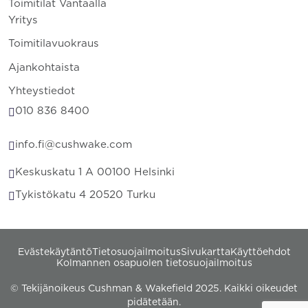
Toimitilat Vantaalla
Yritys
Toimitilavuokraus
Ajankohtaista
Yhteystiedot
010 836 8400
info.fi@cushwake.com
Keskuskatu 1 A 00100 Helsinki
Tykistökatu 4 20520 Turku
Evästekäytäntö
Tietosuojailmoitus
Sivukartta
Käyttöehdot
Kolmannen osapuolen tietosuojailmoitus
© Tekijänoikeus Cushman & Wakefield 2025. Kaikki oikeudet
pidätetään.