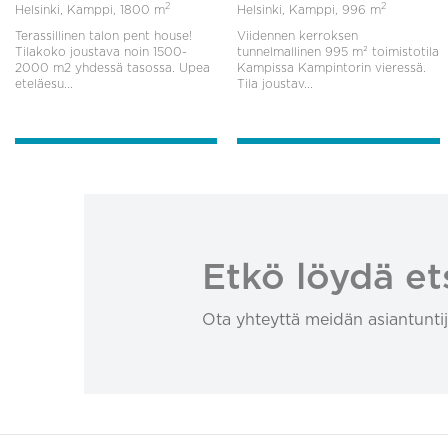
2
2
Helsinki, Kamppi,
1800 m
Helsinki, Kamppi,
996 m
Terassillinen talon pent house!
Viidennen kerroksen
Tilakoko joustava noin 1500-
tunnelmallinen 995 m² toimistotila
2000 m2 yhdessä tasossa. Upea
Kampissa Kampintorin vieressä.
eteläesu...
Tila joustav...
Etkö löydä et
Ota yhteyttä meidän asiantuntij