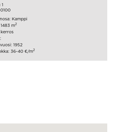
 1
00100
nosa: Kamppi
2
: 1483 m
 kerros
:
uosi: 1952
2
okka: 36-40 €/m