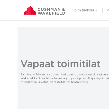
Toimitilahaku
P
Vapaat toimitilat
Toimiva, viihtyisä ja sopivan kokoinen toimitila on tärkeä o
Wakefield auttaa tiloja hakevia yrityksiä ja sijoittajia löytämä
toimistotila, liiketila, varastotila tai tuotantotila.