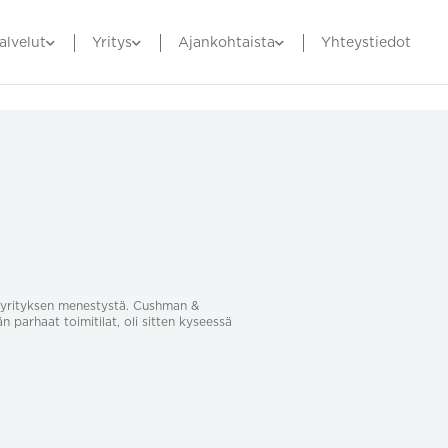
alvelut
Yritys
Ajankohtaista
Yhteystiedot
sa yrityksen menestystä. Cushman &
än parhaat toimitilat, oli sitten kyseessä