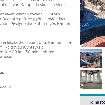
inaa on edelleen aistittavissa
 Sijainti aivan Kampin keskuksen vieressä
.
vat aivan kulman takana. Kuntosali
ja Baanalle pääsee pyöräilemään ihan
inuutin kävelymatka, kuten myös Kampin
e ja liikekeskukseen 50 m, Kampin linja-
m. Raitiovaunuyhteyksiä
kentälle 20 km/30 min. Lahden
llissa.
us
ke.com
Toimisto