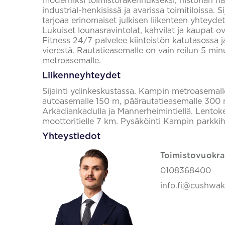
moderniksi toimistorakennukseksi, historian hav
industrial-henkisissä ja avarissa toimitiloissa.
tarjoaa erinomaiset julkisen liikenteen yhteydet
Lukuiset lounasravintolat, kahvilat ja kaupat o
Fitness 24/7 palvelee kiinteistön katutasossa 
vierestä. Rautatieasemalle on vain reilun 5 m
metroasemalle.
Liikenneyhteydet
Sijainti ydinkeskustassa. Kampin metroasemall
autoasemalle 150 m, päärautatieasemalle 300 
Arkadiankadulla ja Mannerheimintiellä. Lento
moottoritielle 7 km. Pysäköinti Kampin parkkiha
Yhteystiedot
Toimistovuokra
0108368400
info.fi@cushwa