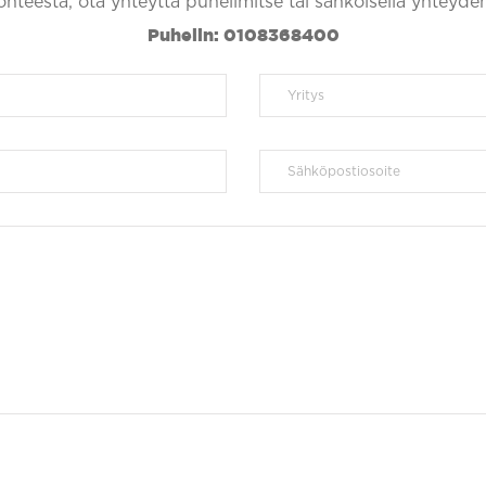
kohteesta, ota yhteyttä puhelimitse tai sähköisellä yhteyde
Puhelin: 0108368400