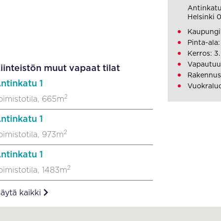
Antinkatu
Helsinki 
Kaupungi
Pinta-ala
Kerros: 3.
Vapautuu
iinteistön muut vapaat tilat
Rakennusv
ntinkatu 1
Vuokralu
2
oimistotila, 665m
ntinkatu 1
2
oimistotila, 973m
ntinkatu 1
2
oimistotila, 1483m
äytä kaikki