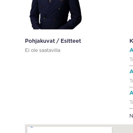
Pohjakuvat / Esitteet
K
A
Ei ole saatavilla
T
A
T
A
T
N