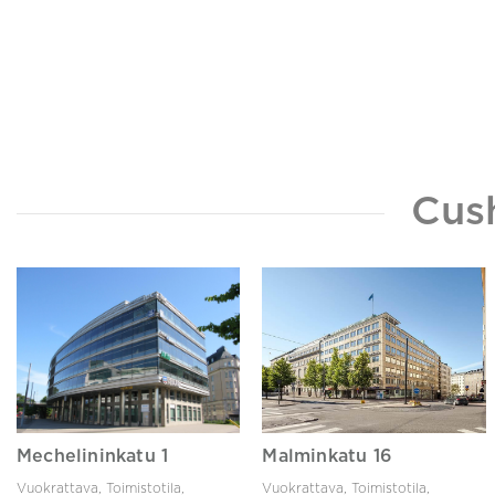
Cus
Mechelininkatu 1
Malminkatu 16
Vuokrattava, Toimistotila,
Vuokrattava, Toimistotila,