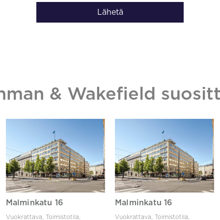
Lähetä
hman & Wakefield suositt
Malminkatu 16
Malminkatu 16
Vuokrattava, Toimistotila,
Vuokrattava, Toimistotila,