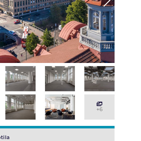
+6
tila