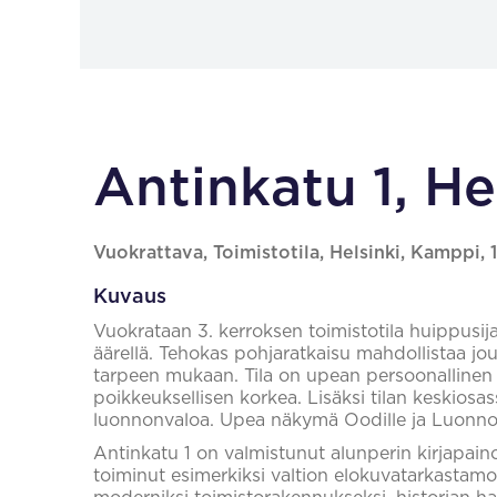
Antinkatu 1, He
Vuokrattava, Toimistotila, Helsinki, Kamppi,
Kuvaus
Vuokrataan 3. kerroksen toimistotila huippusij
äärellä. Tehokas pohjaratkaisu mahdollistaa jou
tarpeen mukaan. Tila on upean persoonallinen
poikkeuksellisen korkea. Lisäksi tilan keskiosa
luonnonvaloa. Upea näkymä Oodille ja Luonno
Antinkatu 1 on valmistunut alunperin kirjapaino
toiminut esimerkiksi valtion elokuvatarkastamo