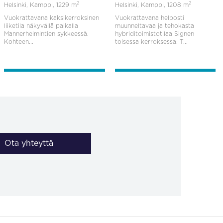
2
2
Helsinki, Kamppi,
1229 m
Helsinki, Kamppi,
1208 m
Vuokrattavana kaksikerroksinen
Vuokrattavana helposti
liiketila näkyvällä paikalla
muunneltavaa ja tehokasta
Mannerheimintien sykkeessä.
hybriditoimistotilaa Signen
Kohteen...
toisessa kerroksessa. T...
Ota yhteyttä