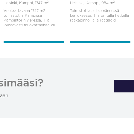
2
2
Helsinki, Kamppi,
1747 m
Helsinki, Kamppi,
984 m
Vuokrattavana 1747 m2
Toimistotila seitsemännessä
toimistotila Kampissa
kerroksessa. Tila on tällä hetkellä
Kampintorin vieressä. Tila
raakapinnoilla ja räätälöid...
joustavasti muokattavissa vu...
simääsi?
aan.