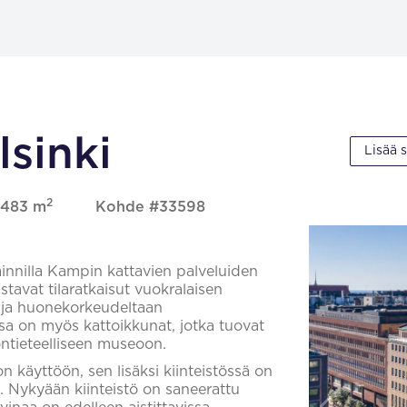
lsinki
Lisää 
2
 1483 m
Kohde #33598
ainnilla Kampin kattavien palveluiden
stavat tilaratkaisut vuokralaisen
 ja huonekorkeudeltaan
ssa on myös kattoikkunat, jotka tuovat
ntieteelliseen museoon.
n käyttöön, sen lisäksi kiinteistössä on
. Nykyään kiinteistö on saneerattu