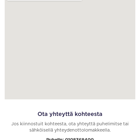
Ota yhteyttä kohteesta
Jos kiinnostuit kohteesta, ota yhteyttä puhelimitse tai
sähköisellä yhteydenottolomakkeella.
Puhelin: 0108368400