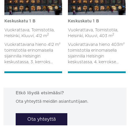
Keskuskatu 1 B
Keskuskatu 1 B
Vuokrattava, Toimistotila,
Vuokrattava, Toimistotila,
2
2
Helsinki, Kluuvi,
412 m
Helsinki, Kluuvi,
403 m
Vuokrattavana hieno 412 m²
Vuokrattavana hieno 403m²
toimistotila erinomaisella
toimistotila erinomaisella
sijainnilla Helsingin
sijainnilla Helsingin
keskustassa, 3. kerroks...
keskustassa, 4. kerrokse...
Etkö löydä etsimääsi?
Ota yhteyttä meidän asiantuntijaan.
Ota yhteyttä