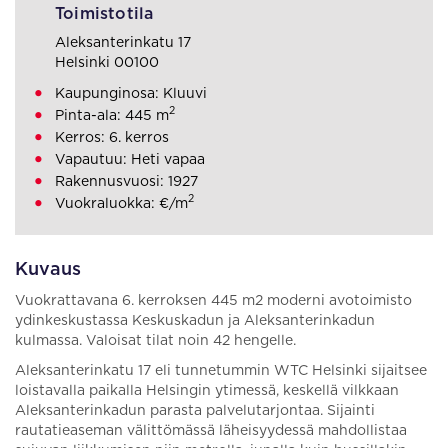
Toimistotila
Aleksanterinkatu 17
Helsinki 00100
Kaupunginosa: Kluuvi
2
Pinta-ala: 445 m
Kerros: 6. kerros
Vapautuu: Heti vapaa
Rakennusvuosi: 1927
2
Vuokraluokka: €/m
Kuvaus
Vuokrattavana 6. kerroksen 445 m2 moderni avotoimisto
ydinkeskustassa Keskuskadun ja Aleksanterinkadun
kulmassa. Valoisat tilat noin 42 hengelle.
Aleksanterinkatu 17 eli tunnetummin WTC Helsinki sijaitsee
loistavalla paikalla Helsingin ytimessä, keskellä vilkkaan
Aleksanterinkadun parasta palvelutarjontaa. Sijainti
rautatieaseman välittömässä läheisyydessä mahdollistaa