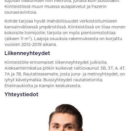
sujuvan liikkumisen niin metrolla, junalla kuin bussillakin.
Kiinteistössä muun muassa aulapalvelut ja Fazerin
lounasravintola.
Kohde tarjoaa hyvät mahdollisuudet verkostoitumiseen
kansainvälisessä ympäristössä. Kiinteistössä on tilaa monen
kokoisille toimijoille; tarjolla on myös pientoimistotilaa
(alkaen 11 m²). Laajoja osuuksia rakennuksesta on korjattu
vuosien 2012-2019 aikana.
Liikenneyhteydet
Kiinteistölle erinomaiset liikenneyhteydet julkisilla.
Aleksanterinkatua pitkin kulkevat raitiovaunut 3B, 3T, 4, 4T,
7A ja 7B. Rautatieasemalle, josta juna- ja metroyhteydet, on
lyhyt kävelymatka. Bussiyhteydet rautatietorilta,
Elielinaukiolta ja Kampin keskuksesta.
Yhteystiedot