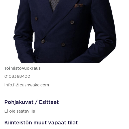
Toimistovuokraus
0108368400
info.fi@cushwake.com
Pohjakuvat / Esitteet
Ei ole saatavilla
Kiinteistön muut vapaat tilat