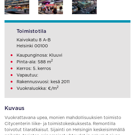
Toimistotila
Kaivokatu 8 A-B
Helsinki 00100
Kaupunginosa: Kluuvi
2
Pinta-ala: 588 m
Kerros: 5. kerros
Vapautuu:
Rakennusvuosi: kesä 2011
2
Vuokraluokka: €/m
Kuvaus
Vuokrattavana upea, monien mahdollisuuksien toimisto
Citycenterin liike- ja toimistokeskuksesta. Remontilla
toivotut tilaratkaisut. Sijainti on Helsingin keskeisimmällä