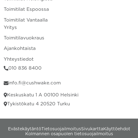
Toimitilat Espoossa
Toimitilat Vantaalla
Yritys
Toimitilavuokraus
Ajankohtaista
Yhteystiedot
010 836 8400
info.fi@cushwake.com
Keskuskatu 1 A 00100 Helsinki
Tykistökatu 4 20520 Turku
Evästekäytäntö
Tietosuojailmoitus
Sivukartta
Käyttöehdot
Kolmannen osapuolen tietosuojailmoitus