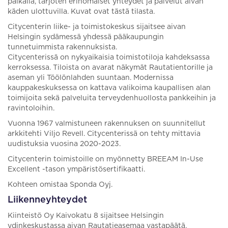
paikalla, tarjoten erinomaiset yhteydet ja palvelut aivan
käden ulottuvilla. Kuvat ovat tästä tilasta.
Citycenterin liike- ja toimistokeskus sijaitsee aivan
Helsingin sydämessä yhdessä pääkaupungin
tunnetuimmista rakennuksista.
Citycenterissä on nykyaikaisia toimistotiloja kahdeksassa
kerroksessa. Tiloista on avarat näkymät Rautatientorille ja
aseman yli Töölönlahden suuntaan. Modernissa
kauppakeskuksessa on kattava valikoima kaupallisen alan
toimijoita sekä palveluita terveydenhuollosta pankkeihin ja
ravintoloihin.
Vuonna 1967 valmistuneen rakennuksen on suunnitellut
arkkitehti Viljo Revell. Citycenterissä on tehty mittavia
uudistuksia vuosina 2020-2023.
Citycenterin toimistoille on myönnetty BREEAM In-Use
Excellent -tason ympäristösertifikaatti.
Kohteen omistaa Sponda Oyj.
Liikenneyhteydet
Kiinteistö Oy Kaivokatu 8 sijaitsee Helsingin
ydinkeskustassa aivan Rautatieasemaa vastapäätä.