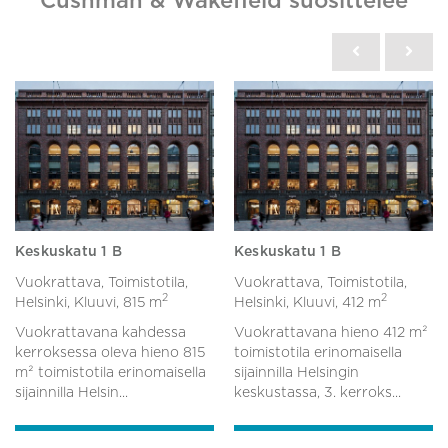
Cushman & Wakefield suosittelee
Keskuskatu 1 B
Keskuskatu 1 B
Vuokrattava, Toimistotila,
Vuokrattava, Toimistotila,
2
2
Helsinki, Kluuvi,
815 m
Helsinki, Kluuvi,
412 m
Vuokrattavana kahdessa
Vuokrattavana hieno 412 m²
kerroksessa oleva hieno 815
toimistotila erinomaisella
m² toimistotila erinomaisella
sijainnilla Helsingin
sijainnilla Helsin...
keskustassa, 3. kerroks...