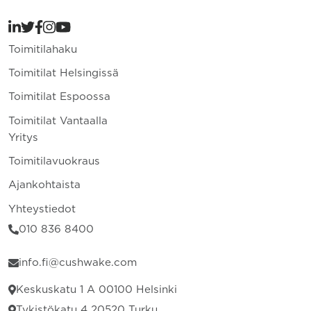
Toimitilahaku
Toimitilat Helsingissä
Toimitilat Espoossa
Toimitilat Vantaalla
Yritys
Toimitilavuokraus
Ajankohtaista
Yhteystiedot
010 836 8400
info.fi@cushwake.com
Keskuskatu 1 A 00100 Helsinki
Tykistökatu 4 20520 Turku