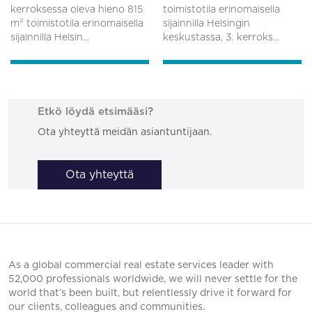
kerroksessa oleva hieno 815
toimistotila erinomaisella
m² toimistotila erinomaisella
sijainnilla Helsingin
sijainnilla Helsin...
keskustassa, 3. kerroks...
Etkö löydä etsimääsi?
Ota yhteyttä meidän asiantuntijaan.
Ota yhteyttä
As a global commercial real estate services leader with
52,000 professionals worldwide, we will never settle for the
world that’s been built, but relentlessly drive it forward for
our clients, colleagues and communities.