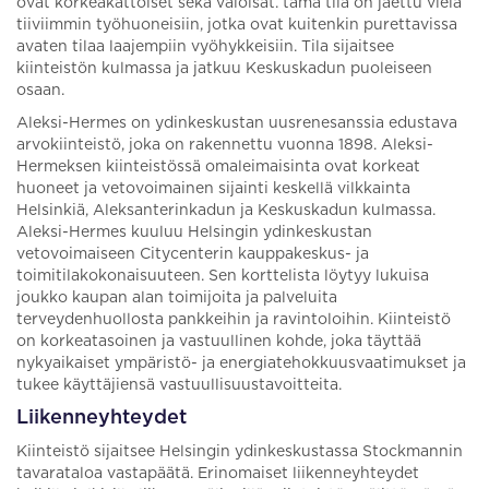
ovat korkeakattoiset sekä valoisat. tämä tila on jaettu vielä
tiiviimmin työhuoneisiin, jotka ovat kuitenkin purettavissa
avaten tilaa laajempiin vyöhykkeisiin. Tila sijaitsee
kiinteistön kulmassa ja jatkuu Keskuskadun puoleiseen
osaan.
Aleksi-Hermes on ydinkeskustan uusrenesanssia edustava
arvokiinteistö, joka on rakennettu vuonna 1898. Aleksi-
Hermeksen kiinteistössä omaleimaisinta ovat korkeat
huoneet ja vetovoimainen sijainti keskellä vilkkainta
Helsinkiä, Aleksanterinkadun ja Keskuskadun kulmassa.
Aleksi-Hermes kuuluu Helsingin ydinkeskustan
vetovoimaiseen Citycenterin kauppakeskus- ja
toimitilakokonaisuuteen. Sen korttelista löytyy lukuisa
joukko kaupan alan toimijoita ja palveluita
terveydenhuollosta pankkeihin ja ravintoloihin. Kiinteistö
on korkeatasoinen ja vastuullinen kohde, joka täyttää
nykyaikaiset ympäristö- ja energiatehokkuusvaatimukset ja
tukee käyttäjiensä vastuullisuustavoitteita.
Liikenneyhteydet
Kiinteistö sijaitsee Helsingin ydinkeskustassa Stockmannin
tavarataloa vastapäätä. Erinomaiset liikenneyhteydet