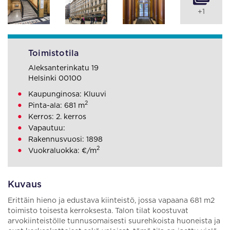
+1
Toimistotila
Aleksanterinkatu 19
Helsinki 00100
Kaupunginosa: Kluuvi
2
Pinta-ala: 681 m
Kerros: 2. kerros
Vapautuu:
Rakennusvuosi: 1898
2
Vuokraluokka: €/m
Kuvaus
Erittäin hieno ja edustava kiinteistö, jossa vapaana 681 m2
toimisto toisesta kerroksesta. Talon tilat koostuvat
arvokiinteistölle tunnusomaisesti suurehkoista huoneista ja