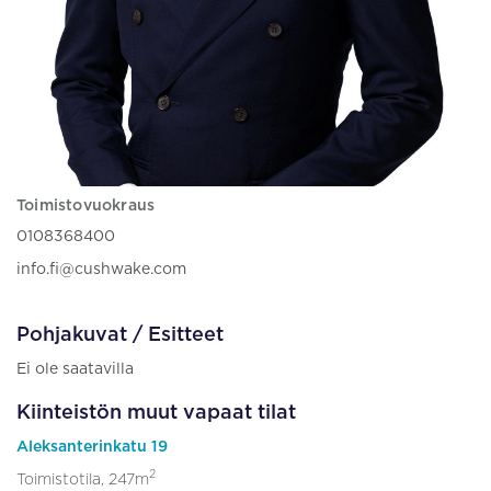
Toimistovuokraus
0108368400
info.fi@cushwake.com
Pohjakuvat / Esitteet
Ei ole saatavilla
Kiinteistön muut vapaat tilat
Aleksanterinkatu 19
2
Toimistotila, 247m