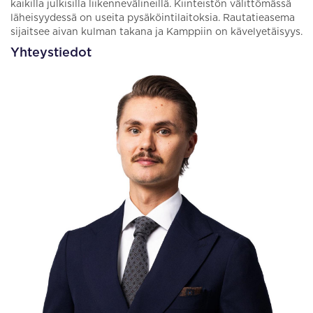
kaikilla julkisilla liikennevälineillä. Kiinteistön välittömässä
läheisyydessä on useita pysäköintilaitoksia. Rautatieasema
sijaitsee aivan kulman takana ja Kamppiin on kävelyetäisyys.
Yhteystiedot