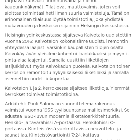
tarjoavat runsaasti luonnonvaloa ja hienot
kaupunkinäkymät. Tilat ovat muuttovalmis, joten voit
aloittaa toimintasi heti ilman suuria valmisteluja. Tämä on
erinomainen tilaisuus löytää toimistotila, joka yhdistää
mukavuuden ja keskeisen sijainnin Helsingin keskustassa.
Helsingin ydinkeskustassa sijaitseva Kaivotalo uudistettiin
vuonna 2016: Kaivotalon kokonaisilme uudistui remontin
yhteydessä laajasti varsinkin kaupallisten tilojen osalta.
Kaivokäytävän yleisilme kohentui laadukkaaksi ja myynti-
pinta-alaa laajentui. Samalla uusittiin liiketilojen
lasijulkisivut myös Kaivokadun puolella. Kaivotalon toinen
kerros on remontoitu nykyaikaiseksi liiketilaksi ja samalla
asennettiin uudet liukuportaat.
Kaivotalon 1. ja 2. kerroksessa sijaitsee liiketiloja. Ylemmät
kerrokset toimivat toimistotiloina.
Arkkitehti Pauli Salomaan suunnittelema rakennus
valmistui vuonna 1955 tyylisuuntansa malliesimerkiksi. Se
edustaa 1950-luvun modernia liiketaloarkkitehtuuria.
Henkilö- ja tavarahissi A-portaassa. Henkilöhissi C-
portaassa. Kiinteistössä vuokrattavissa neuvottelu- ja
saunatilaa. Kiinteistövartiointi 7/24, kattava