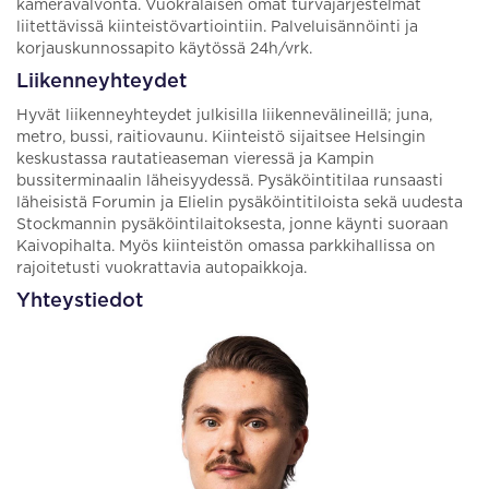
kameravalvonta. Vuokralaisen omat turvajärjestelmät
liitettävissä kiinteistövartiointiin. Palveluisännöinti ja
korjauskunnossapito käytössä 24h/vrk.
Liikenneyhteydet
Hyvät liikenneyhteydet julkisilla liikennevälineillä; juna,
metro, bussi, raitiovaunu. Kiinteistö sijaitsee Helsingin
keskustassa rautatieaseman vieressä ja Kampin
bussiterminaalin läheisyydessä. Pysäköintitilaa runsaasti
läheisistä Forumin ja Elielin pysäköintitiloista sekä uudesta
Stockmannin pysäköintilaitoksesta, jonne käynti suoraan
Kaivopihalta. Myös kiinteistön omassa parkkihallissa on
rajoitetusti vuokrattavia autopaikkoja.
Yhteystiedot