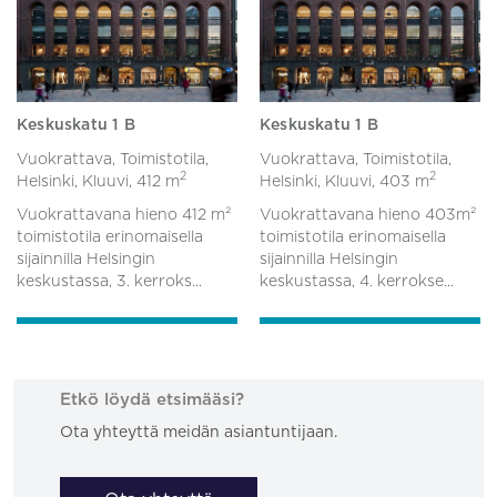
Keskuskatu 1 B
Keskuskatu 1 B
Vuokrattava, Toimistotila,
Vuokrattava, Toimistotila,
2
2
Helsinki, Kluuvi,
412 m
Helsinki, Kluuvi,
403 m
Vuokrattavana hieno 412 m²
Vuokrattavana hieno 403m²
toimistotila erinomaisella
toimistotila erinomaisella
sijainnilla Helsingin
sijainnilla Helsingin
keskustassa, 3. kerroks...
keskustassa, 4. kerrokse...
Etkö löydä etsimääsi?
Ota yhteyttä meidän asiantuntijaan.