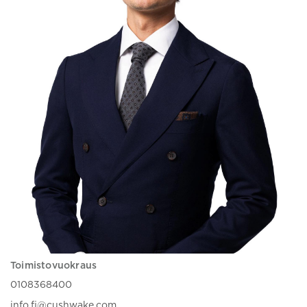
Toimistovuokraus
0108368400
info.fi@cushwake.com