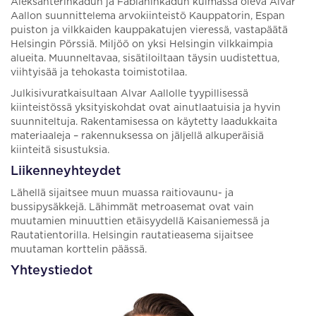
Aleksanterinkadun ja Fabianinkadun kulmassa oleva Alvar
Aallon suunnittelema arvokiinteistö Kauppatorin, Espan
puiston ja vilkkaiden kauppakatujen vieressä, vastapäätä
Helsingin Pörssiä. Miljöö on yksi Helsingin vilkkaimpia
alueita. Muunneltavaa, sisätiloiltaan täysin uudistettua,
viihtyisää ja tehokasta toimistotilaa.
Julkisivuratkaisultaan Alvar Aallolle tyypillisessä
kiinteistössä yksityiskohdat ovat ainutlaatuisia ja hyvin
suunniteltuja. Rakentamisessa on käytetty laadukkaita
materiaaleja – rakennuksessa on jäljellä alkuperäisiä
kiinteitä sisustuksia.
Liikenneyhteydet
Lähellä sijaitsee muun muassa raitiovaunu- ja
bussipysäkkejä. Lähimmät metroasemat ovat vain
muutamien minuuttien etäisyydellä Kaisaniemessä ja
Rautatientorilla. Helsingin rautatieasema sijaitsee
muutaman korttelin päässä.
Yhteystiedot