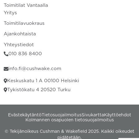
Toimitilat Vantaalla
Yritys
Toimitilavuokraus
Ajankohtaista
Yhteystiedot
010 836 8400
info.fi@cushwake.com
Keskuskatu 1 A 00100 Helsinki
Tykistökatu 4 20520 Turku
Evästekäytäntö
Tietosuojailmoitus
Sivukartta
Käyttöehdot
Kolmannen osapuolen tietosuojailmoitus
© Tekijänoikeus Cushman & Wakefield 2025. Kaikki oikeudet
pidätetään.