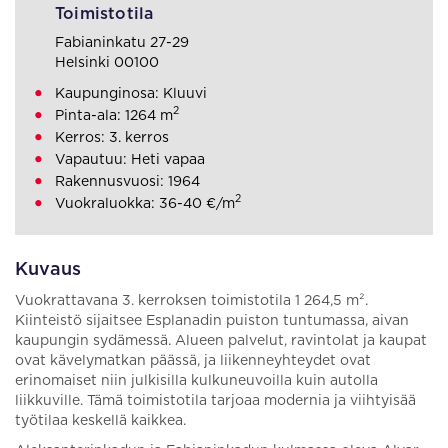
Toimistotila
Fabianinkatu 27-29
Helsinki 00100
Kaupunginosa: Kluuvi
2
Pinta-ala: 1264 m
Kerros: 3. kerros
Vapautuu: Heti vapaa
Rakennusvuosi: 1964
2
Vuokraluokka: 36-40 €/m
Kuvaus
Vuokrattavana 3. kerroksen toimistotila 1 264,5 m².
Kiinteistö sijaitsee Esplanadin puiston tuntumassa, aivan
kaupungin sydämessä. Alueen palvelut, ravintolat ja kaupat
ovat kävelymatkan päässä, ja liikenneyhteydet ovat
erinomaiset niin julkisilla kulkuneuvoilla kuin autolla
liikkuville. Tämä toimistotila tarjoaa modernia ja viihtyisää
työtilaa keskellä kaikkea.