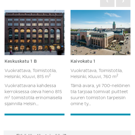
Keskuskatu 1 B
Kaivokatu 1
Vuokrattava, Toimistotila,
Vuokrattava, Toimistotila,
2
2
Helsinki, Kluuvi,
815 m
Helsinki, Kluuvi,
760 m
Vuokrattavana kahdessa
Tämä avara, yli 700-neliöinen
kerroksessa oleva hieno 815
tila tarjoaa toimivat puitteet
m² toimistotila erinomaisella
suuren toimiston tarpeisiin
sijainnilla Helsin...
omine ty...