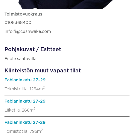
Toimistovuokraus
0108368400
info.fi@cushwake.com
Pohjakuvat / Esitteet
Ei ole saatavilla
Kiinteistön muut vapaat tilat
Fabianinkatu 27-29
2
Toimistotila, 1264m
Fabianinkatu 27-29
2
Liiketila, 266m
Fabianinkatu 27-29
2
Toimistotila, 795m