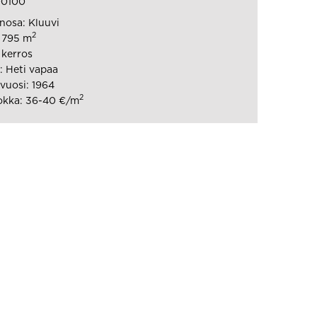
00100
osa: Kluuvi
2
: 795 m
 kerros
 Heti vapaa
vuosi: 1964
2
okka: 36-40 €/m