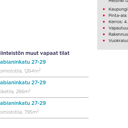
Helsinki 
Kaupungin
Pinta-ala
Kerros: 4.
Vapautuu:
Rakennus
Vuokralu
iinteistön muut vapaat tilat
abianinkatu 27-29
2
oimistotila, 1264m
abianinkatu 27-29
2
iiketila, 266m
abianinkatu 27-29
2
oimistotila, 795m