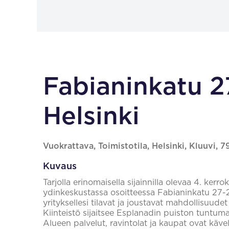
Fabianinkatu 2
Helsinki
Vuokrattava, Toimistotila, Helsinki, Kluuvi, 
Kuvaus
Tarjolla erinomaisella sijainnilla olevaa 4. kerr
ydinkeskustassa osoitteessa Fabianinkatu 27-29.
yrityksellesi tilavat ja joustavat mahdollisuud
Kiinteistö sijaitsee Esplanadin puiston tuntu
Alueen palvelut, ravintolat ja kaupat ovat käv