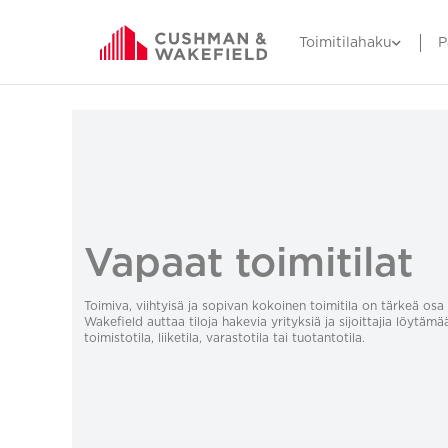
Toimitilahaku
P
Vapaat toimitilat
Toimiva, viihtyisä ja sopivan kokoinen toimitila on tärkeä o
Wakefield auttaa tiloja hakevia yrityksiä ja sijoittajia löytämä
toimistotila, liiketila, varastotila tai tuotantotila.