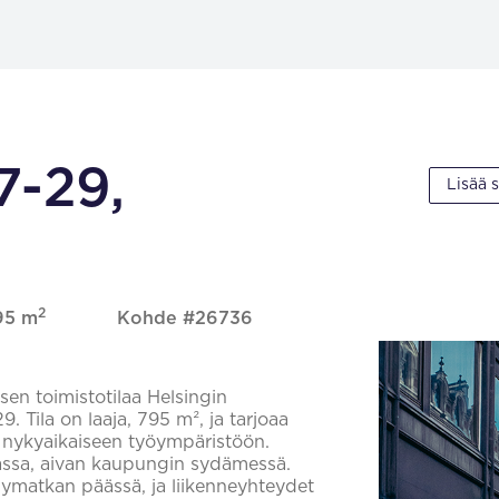
7-29,
Lisää 
2
795 m
Kohde #26736
oksen toimistotilaa Helsingin
 Tila on laaja, 795 m², ja tarjoaa
et nykyaikaiseen työympäristöön.
massa, aivan kaupungin sydämessä.
elymatkan päässä, ja liikenneyhteydet