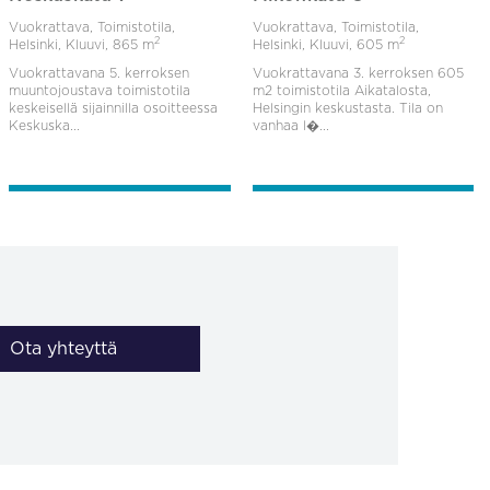
Vuokrattava, Toimistotila,
Vuokrattava, Toimistotila,
2
2
Helsinki, Kluuvi,
865 m
Helsinki, Kluuvi,
605 m
Vuokrattavana 5. kerroksen
Vuokrattavana 3. kerroksen 605
muuntojoustava toimistotila
m2 toimistotila Aikatalosta,
keskeisellä sijainnilla osoitteessa
Helsingin keskustasta. Tila on
Keskuska...
vanhaa l�...
Ota yhteyttä