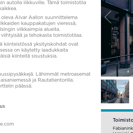
in autolla liikkuville. Tämä toimistotila
kaikkea.
oleva Alvar Aallon suunnittelema
ilkkaiden kauppakatujen vieressä,
singin vilkkaimpia alueita.
viihtyisää ja tehokasta toimistotilaa.
sä kiinteistössä yksityiskohdat ovat
isessa on käytetty laadukkaita
isiä kiinteitä sisustuksia.
a bussipysäkkejä. Lähimmät metroasemat
isaniemessä ja Rautatientorilla.
ttelin päässä.
us
Toimisto
ke.com
Fabianink