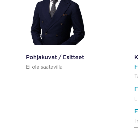
Pohjakuvat / Esitteet
K
F
Ei ole saatavilla
T
F
L
F
T