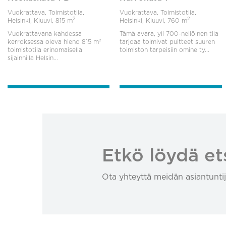
Vuokrattava, Toimistotila,
Vuokrattava, Toimistotila,
2
2
Helsinki, Kluuvi,
815 m
Helsinki, Kluuvi,
760 m
Vuokrattavana kahdessa
Tämä avara, yli 700-neliöinen tila
kerroksessa oleva hieno 815 m²
tarjoaa toimivat puitteet suuren
toimistotila erinomaisella
toimiston tarpeisiin omine ty...
sijainnilla Helsin...
Etkö löydä et
Ota yhteyttä meidän asiantuntij