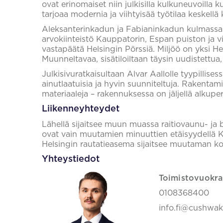
ovat erinomaiset niin julkisilla kulkuneuvoilla ku
tarjoaa modernia ja viihtyisää työtilaa keskellä 
Aleksanterinkadun ja Fabianinkadun kulmassa 
arvokiinteistö Kauppatorin, Espan puiston ja v
vastapäätä Helsingin Pörssiä. Miljöö on yksi Hel
Muunneltavaa, sisätiloiltaan täysin uudistettua, 
Julkisivuratkaisultaan Alvar Aallolle tyypillises
ainutlaatuisia ja hyvin suunniteltuja. Rakentam
materiaaleja – rakennuksessa on jäljellä alkuperä
Liikenneyhteydet
Lähellä sijaitsee muun muassa raitiovaunu- j
ovat vain muutamien minuuttien etäisyydellä Ka
Helsingin rautatieasema sijaitsee muutaman kor
Yhteystiedot
Toimistovuokra
0108368400
info.fi@cushwa