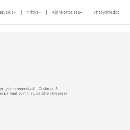
alvelut
Yritys
Ajankohtaista
Yhteystiedot
sa yrityksen menestystä. Cushman &
än parhaat toimitilat, oli sitten kyseessä