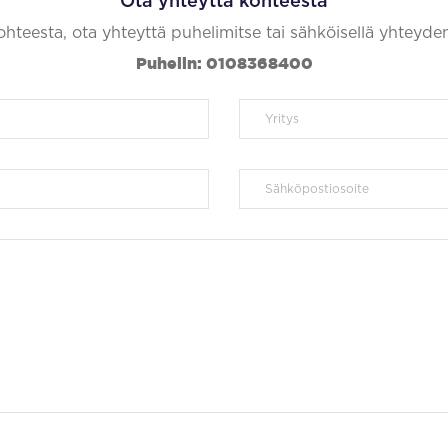
Ota yhteyttä kohteesta
kohteesta, ota yhteyttä puhelimitse tai sähköisellä yhteyde
Puhelin: 0108368400