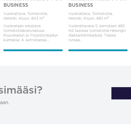
BUSINESS
BUSINESS
Vuokrattava, Toimistotila,
Vuokrattava, Toimistotila,
2
2
Helsinki, Kluuvi,
803 m
Helsinki, Kluuvi,
485 m
Vuokrataan edustava
Vuokrattavana 5. kerroksen 485
toimistotilakokonaisuus
m2 tasokas toimistotila Helsingin
Kluuvikadun ja Yliopistonkadun
Aleksanterinkadulla. Tilassa
kulmassa, 4. kerroksessa....
runsaa...
simääsi?
aan.