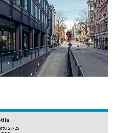
tila
atu 27-29