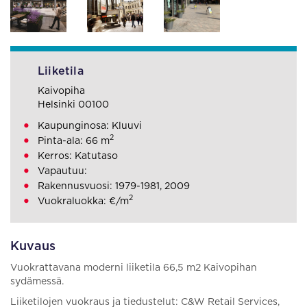
Liiketila
Kaivopiha
Helsinki 00100
Kaupunginosa: Kluuvi
2
Pinta-ala: 66 m
Kerros: Katutaso
Vapautuu:
Rakennusvuosi: 1979-1981, 2009
2
Vuokraluokka: €/m
Kuvaus
Vuokrattavana moderni liiketila 66,5 m2 Kaivopihan
sydämessä.
Liiketilojen vuokraus ja tiedustelut: C&W Retail Services,