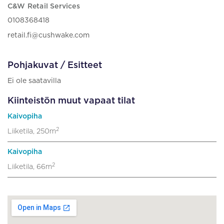
C&W Retail Services
0108368418
retail.fi@cushwake.com
Pohjakuvat / Esitteet
Ei ole saatavilla
Kiinteistön muut vapaat tilat
Kaivopiha
2
Liiketila, 250m
Kaivopiha
2
Liiketila, 66m