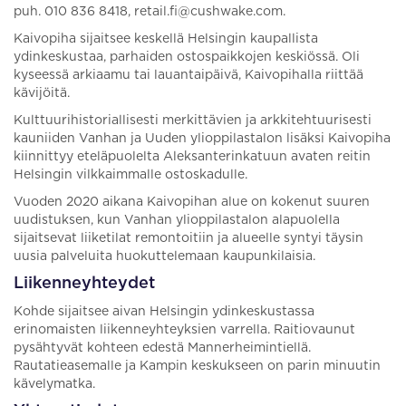
puh. 010 836 8418, retail.fi@cushwake.com.
Kaivopiha sijaitsee keskellä Helsingin kaupallista
ydinkeskustaa, parhaiden ostospaikkojen keskiössä. Oli
kyseessä arkiaamu tai lauantaipäivä, Kaivopihalla riittää
kävijöitä.
Kulttuurihistoriallisesti merkittävien ja arkkitehtuurisesti
kauniiden Vanhan ja Uuden ylioppilastalon lisäksi Kaivopiha
kiinnittyy eteläpuolelta Aleksanterinkatuun avaten reitin
Helsingin vilkkaimmalle ostoskadulle.
Vuoden 2020 aikana Kaivopihan alue on kokenut suuren
uudistuksen, kun Vanhan ylioppilastalon alapuolella
sijaitsevat liiketilat remontoitiin ja alueelle syntyi täysin
uusia palveluita huokuttelemaan kaupunkilaisia.
Liikenneyhteydet
Kohde sijaitsee aivan Helsingin ydinkeskustassa
erinomaisten liikenneyhteyksien varrella. Raitiovaunut
pysähtyvät kohteen edestä Mannerheimintiellä.
Rautatieasemalle ja Kampin keskukseen on parin minuutin
kävelymatka.