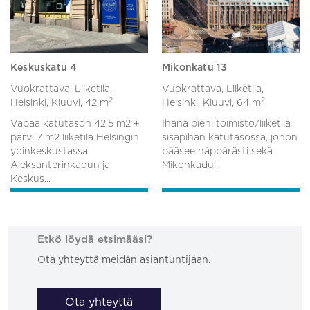
Keskuskatu 4
Mikonkatu 13
Vuokrattava, Liiketila,
Vuokrattava, Liiketila,
2
2
Helsinki, Kluuvi,
42 m
Helsinki, Kluuvi,
64 m
Vapaa katutason 42,5 m2 +
Ihana pieni toimisto/liiketila
parvi 7 m2 liiketila Helsingin
sisäpihan katutasossa, johon
ydinkeskustassa
pääsee näppärästi sekä
Aleksanterinkadun ja
Mikonkadul...
Keskus...
Etkö löydä etsimääsi?
Ota yhteyttä meidän asiantuntijaan.
Ota yhteyttä