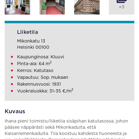
+3
Liiketila
Mikonkatu 13
Helsinki 00100
Kaupunginosa: Kluuvi
2
Pinta-ala: 64 m
Kerros: Katutaso
Vapautuu: Sop. mukaan
Rakennusvuosi: 1931
2
Vuokraluokka: 31-35 €/m
Kuvaus
Ihana pieni toimisto/liiketila sisäpihan katutasossa, johon
pääsee näppärästi sekä Mikonkadulta, että
Kaisaniemenkadulta. Tila koostuu kahdesta huoneesta ja