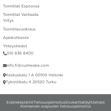
Toimitilat Espoossa
Toimitilat Vantaalla
Yritys
Toimitilavuokraus
Ajankohtaista
Yhteystiedot
010 836 8400
info.fi@cushwake.com
Keskuskatu 1 A 00100 Helsinki
Tykistökatu 4 20520 Turku
Evästekäytäntö
Tietosuojailmoitus
Sivukartta
Käyttöehdot
Kolmannen osapuolen tietosuojailmoitus