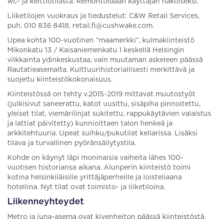
wc- ja keittiötilasta. Remontoidaan käyttäjän näköiseksi.
Liiketilojen vuokraus ja tiedustelut: C&W Retail Services,
puh. 010 836 8418, retail.fi@cushwake.com.
Upea kohta 100-vuotinen “maamerkki”, kulmakiinteistö
Mikonkatu 13 / Kaisaniemenkatu 1 keskellä Helsingin
vilkkainta ydinkeskustaa, vain muutaman askeleen päässä
Rautatieasemalta. Kulttuurihistoriallisesti merkittävä ja
suojeltu kiinteistökokonaisuus.
Kiinteistössä on tehty v.2015-2019 mittavat muutostyöt
(julkisivut saneerattu, katot uusittu, sisäpiha pinnoitettu,
yleiset tilat, viemärilinjat sukitettu, rappukäytävien valaistus
ja lattiat päivitetty) kunnioittaen talon henkeä ja
arkkitehtuuria. Upeat suihku/pukutilat kellarissa. Lisäksi
tilava ja turvallinen pyöränsäilytystila.
Kohde on käynyt läpi moninaisia vaiheita lähes 100-
vuotisen historiansa aikana. Alunperin kiinteistö toimi
kotina helsinkiläisille yrittäjäperheille ja loisteliaana
hotellina. Nyt tilat ovat toimisto- ja liiketiloina.
Liikenneyhteydet
Metro ja juna-asema ovat kivenheiton päässä kiinteistöstä.