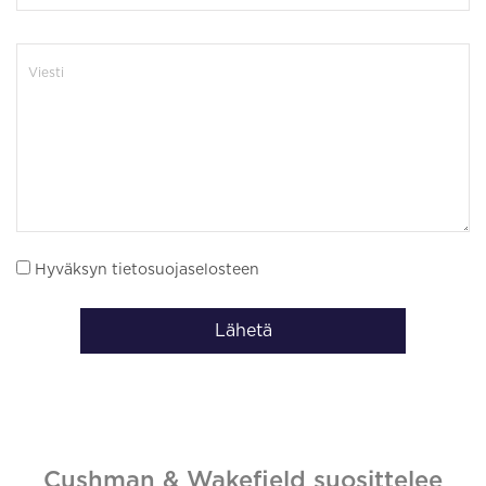
Hyväksyn tietosuojaselosteen
Lähetä
Cushman & Wakefield suosittelee