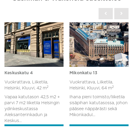
Keskuskatu 4
Mikonkatu 13
Vuokrattava, Liiketila,
Vuokrattava, Liiketila,
2
2
Helsinki, Kluuvi,
42 m
Helsinki, Kluuvi,
64 m
Vapaa katutason 42,5 m2 +
Ihana pieni toimisto/liiketila
parvi 7 m2 liiketila Helsingin
sisäpihan katutasossa, johon
ydinkeskustassa
pääsee näppärästi sekä
Aleksanterinkadun ja
Mikonkadul...
Keskus...