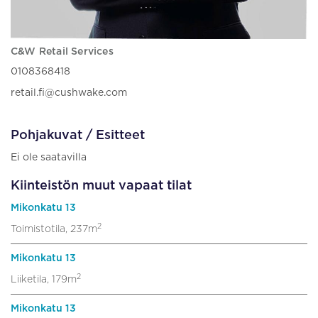
C&W Retail Services
0108368418
retail.fi@cushwake.com
Pohjakuvat / Esitteet
Ei ole saatavilla
Kiinteistön muut vapaat tilat
Mikonkatu 13
2
Toimistotila, 237m
Mikonkatu 13
2
Liiketila, 179m
Mikonkatu 13