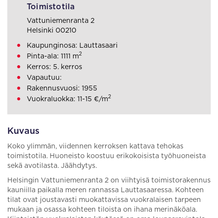
Toimistotila
Vattuniemenranta 2
Helsinki 00210
Kaupunginosa: Lauttasaari
2
Pinta-ala: 1111 m
Kerros: 5. kerros
Vapautuu:
Rakennusvuosi: 1955
2
Vuokraluokka: 11-15 €/m
Kuvaus
Koko ylimmän, viidennen kerroksen kattava tehokas
toimistotila. Huoneisto koostuu erikokoisista työhuoneista
sekä avotilasta. Jäähdytys.
Helsingin Vattuniemenranta 2 on viihtyisä toimistorakennus
kauniilla paikalla meren rannassa Lauttasaaressa. Kohteen
tilat ovat joustavasti muokattavissa vuokralaisen tarpeen
mukaan ja osassa kohteen tiloista on ihana merinäköala.