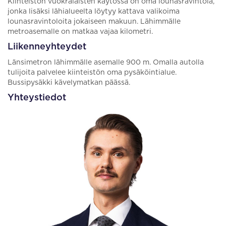
Kiinteistön vuokralaisten käytössä on oma lounasravintola,
jonka lisäksi lähialueelta löytyy kattava valikoima
lounasravintoloita jokaiseen makuun. Lähimmälle
metroasemalle on matkaa vajaa kilometri.
Liikenneyhteydet
Länsimetron lähimmälle asemalle 900 m. Omalla autolla
tulijoita palvelee kiinteistön oma pysäköintialue.
Bussipysäkki kävelymatkan päässä.
Yhteystiedot