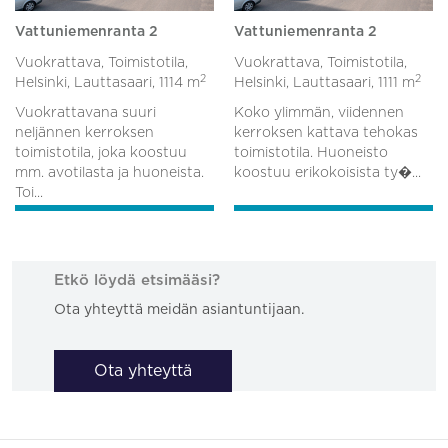
Vattuniemenranta 2
Vattuniemenranta 2
Vuokrattava, Toimistotila,
Vuokrattava, Toimistotila,
2
2
Helsinki, Lauttasaari,
1114 m
Helsinki, Lauttasaari,
1111 m
Vuokrattavana suuri
Koko ylimmän, viidennen
neljännen kerroksen
kerroksen kattava tehokas
toimistotila, joka koostuu
toimistotila. Huoneisto
mm. avotilasta ja huoneista.
koostuu erikokoisista ty�...
Toi...
Etkö löydä etsimääsi?
Ota yhteyttä meidän asiantuntijaan.
Ota yhteyttä