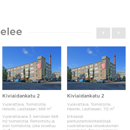
elee
Kiviaidankatu 2
Kiviaidankatu 2
Vuokrattava, Toimistotila,
Vuokrattava, Toimistotila,
2
2
Helsinki, Lauttasaari,
668 m
Helsinki, Lauttasaari,
712 m
Vuokrattavana 3. kerroksen 668
Entisessä
m2 toimistotila. Remontoitu ja
pientuotantokiinteistössä
siisti toimistotila, joka soveltuu
vuokrattavissa reilunkokoinen