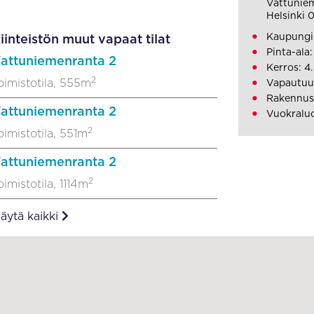
Vattunie
Helsinki 
Kaupungin
iinteistön muut vapaat tilat
Pinta-ala:
attuniemenranta 2
Kerros: 4.
2
oimistotila, 555m
Vapautuu
Rakennus
attuniemenranta 2
Vuokraluo
2
oimistotila, 551m
attuniemenranta 2
2
oimistotila, 1114m
äytä kaikki