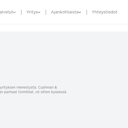
alvelut
Yritys
Ajankohtaista
Yhteystiedot
sa yrityksen menestystä. Cushman &
än parhaat toimitilat, oli sitten kyseessä