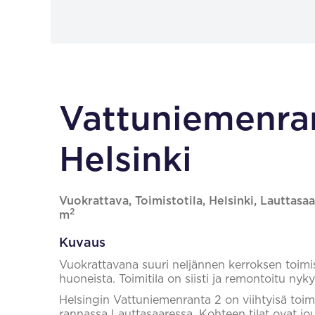
Vattuniemenran
Helsinki
Vuokrattava, Toimistotila, Helsinki, Lauttasaar
2
m
Kuvaus
Vuokrattavana suuri neljännen kerroksen toimis
huoneista. Toimitila on siisti ja remontoitu nyky
Helsingin Vattuniemenranta 2 on viihtyisä toim
rannassa Lauttasaaressa. Kohteen tilat ovat jo