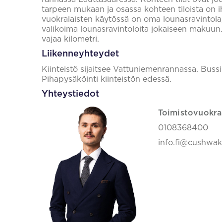
tarpeen mukaan ja osassa kohteen tiloista on i
vuokralaisten käytössä on oma lounasravintola, 
valikoima lounasravintoloita jokaiseen makuu
vajaa kilometri.
Liikenneyhteydet
Kiinteistö sijaitsee Vattuniemenrannassa. Bus
Pihapysäköinti kiinteistön edessä.
Yhteystiedot
Toimistovuokra
0108368400
info.fi@cushwa