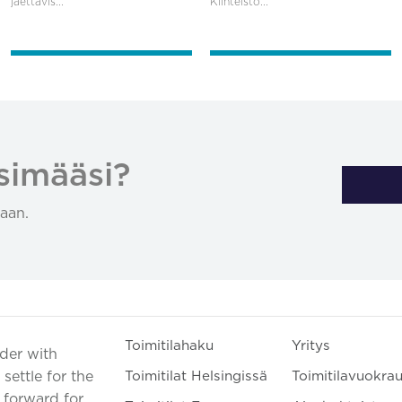
jaettavis...
Kiinteistö...
simääsi?
aan.
Toimitilahaku
Yritys
ader with
settle for the
Toimitilat Helsingissä
Toimitilavuokra
t forward for