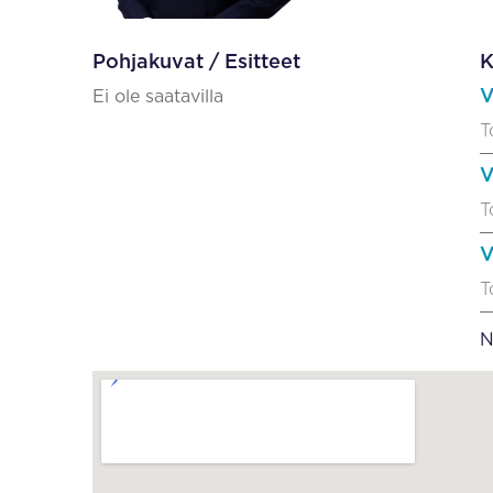
Pohjakuvat / Esitteet
K
V
Ei ole saatavilla
T
V
T
V
T
N