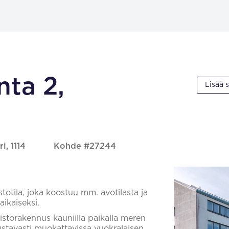
ta 2,
Lisää 
i, 1114
Kohde #27244
totila, joka koostuu mm. avotilasta ja
aikaiseksi.
istorakennus kauniilla paikalla meren
ustavasti muokattavissa vuokralaisen