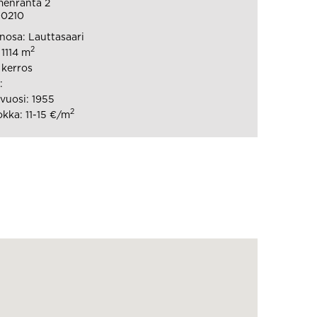
menranta 2
00210
osa: Lauttasaari
2
 1114 m
 kerros
:
vuosi: 1955
2
kka: 11-15 €/m