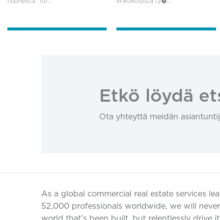
huoneista. Toi...
erikokoisista ty�...
Etkö löydä et
Ota yhteyttä meidän asiantuntij
As a global commercial real estate services le
52,000 professionals worldwide, we will never 
world that’s been built, but relentlessly drive i