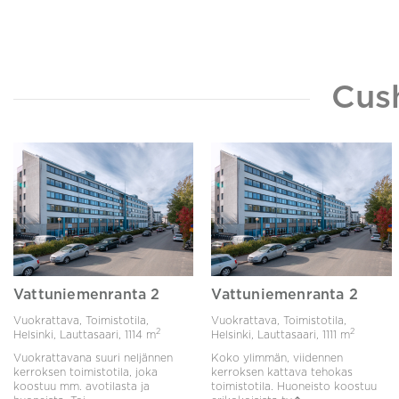
Cus
Vattuniemenranta 2
Vattuniemenranta 2
Vuokrattava, Toimistotila,
Vuokrattava, Toimistotila,
2
2
Helsinki, Lauttasaari,
1114 m
Helsinki, Lauttasaari,
1111 m
Vuokrattavana suuri neljännen
Koko ylimmän, viidennen
kerroksen toimistotila, joka
kerroksen kattava tehokas
koostuu mm. avotilasta ja
toimistotila. Huoneisto koostuu