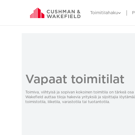
Toimitilahaku
P
Vapaat toimitilat
Toimiva, viihtyisä ja sopivan kokoinen toimitila on tärkeä o
Wakefield auttaa tiloja hakevia yrityksiä ja sijoittajia löytämä
toimistotila, liiketila, varastotila tai tuotantotila.