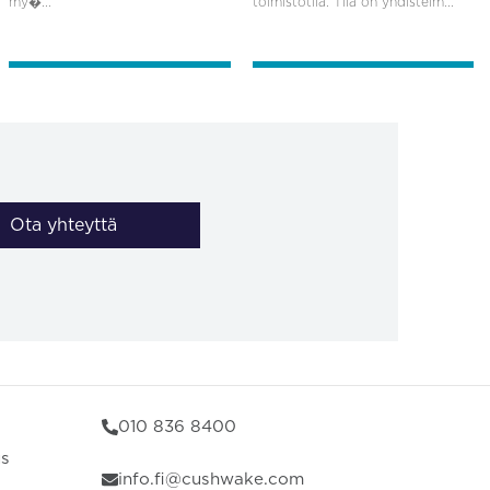
my�...
toimistotila. Tila on yhdistelm...
Ota yhteyttä
010 836 8400
us
info.fi@cushwake.com