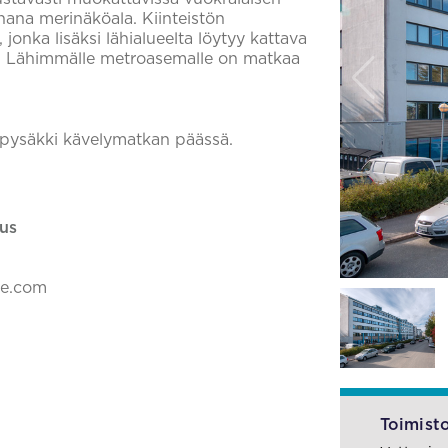
hana merinäköala. Kiinteistön
jonka lisäksi lähialueelta löytyy kattava
n. Lähimmälle metroasemalle on matkaa
sipysäkki kävelymatkan päässä.
us
ke.com
Toimisto