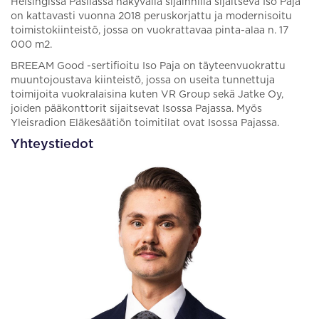
Helsingissä Pasilassa näkyvällä sijainnilla sijaitseva Iso Paja
on kattavasti vuonna 2018 peruskorjattu ja modernisoitu
toimistokiinteistö, jossa on vuokrattavaa pinta-alaa n. 17
000 m2.
BREEAM Good -sertifioitu Iso Paja on täyteenvuokrattu
muuntojoustava kiinteistö, jossa on useita tunnettuja
toimijoita vuokralaisina kuten VR Group sekä Jatke Oy,
joiden pääkonttorit sijaitsevat Isossa Pajassa. Myös
Yleisradion Eläkesäätiön toimitilat ovat Isossa Pajassa.
Yhteystiedot