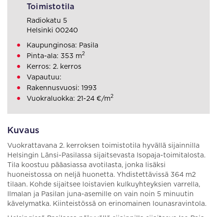
Toimistotila
Radiokatu 5
Helsinki 00240
Kaupunginosa: Pasila
2
Pinta-ala: 353 m
Kerros: 2. kerros
Vapautuu:
Rakennusvuosi: 1993
2
Vuokraluokka: 21-24 €/m
Kuvaus
Vuokrattavana 2. kerroksen toimistotila hyvällä sijainnilla
Helsingin Länsi-Pasilassa sijaitsevasta Isopaja-toimitalosta.
Tila koostuu pääasiassa avotilasta, jonka lisäksi
huoneistossa on neljä huonetta. Yhdistettävissä 364 m2
tilaan. Kohde sijaitsee loistavien kulkuyhteyksien varrella,
Ilmalan ja Pasilan juna-asemille on vain noin 5 minuutin
kävelymatka. Kiinteistössä on erinomainen lounasravintola.