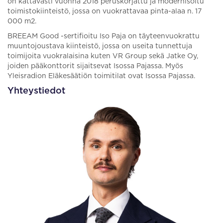
on kattavasti vuonna 2018 peruskorjattu ja modernisoitu
toimistokiinteistö, jossa on vuokrattavaa pinta-alaa n. 17
000 m2.
BREEAM Good -sertifioitu Iso Paja on täyteenvuokrattu
muuntojoustava kiinteistö, jossa on useita tunnettuja
toimijoita vuokralaisina kuten VR Group sekä Jatke Oy,
joiden pääkonttorit sijaitsevat Isossa Pajassa. Myös
Yleisradion Eläkesäätiön toimitilat ovat Isossa Pajassa.
Yhteystiedot