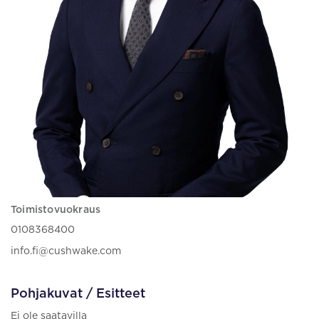
Toimistovuokraus
0108368400
info.fi@cushwake.com
Pohjakuvat / Esitteet
Ei ole saatavilla