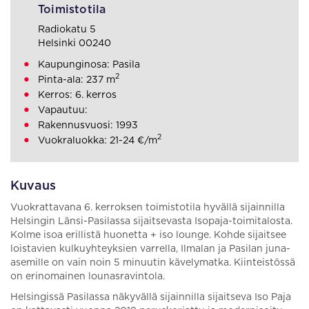
Toimistotila
Radiokatu 5
Helsinki 00240
Kaupunginosa: Pasila
2
Pinta-ala: 237 m
Kerros: 6. kerros
Vapautuu:
Rakennusvuosi: 1993
2
Vuokraluokka: 21-24 €/m
Kuvaus
Vuokrattavana 6. kerroksen toimistotila hyvällä sijainnilla
Helsingin Länsi-Pasilassa sijaitsevasta Isopaja-toimitalosta.
Kolme isoa erillistä huonetta + iso lounge. Kohde sijaitsee
loistavien kulkuyhteyksien varrella, Ilmalan ja Pasilan juna-
asemille on vain noin 5 minuutin kävelymatka. Kiinteistössä
on erinomainen lounasravintola.
Helsingissä Pasilassa näkyvällä sijainnilla sijaitseva Iso Paja