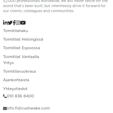
52,000 professionals worldwide, we will never settle for the
world that’s been built, but relentlessly drive it forward for
our clients, colleagues and communities.
Toimitilahaku
Toimitilat Helsingissä
Toimitilat Espoossa
Toimitilat Vantaalla
Yritys
Toimitilavuokraus
Ajankohtaista
Yhteystiedot
010 836 8400
info.fi@cushwake.com