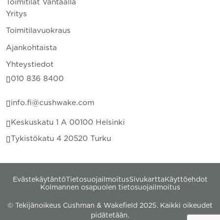
Toimitilat Vantaalla
Yritys
Toimitilavuokraus
Ajankohtaista
Yhteystiedot
010 836 8400
info.fi@cushwake.com
Keskuskatu 1 A 00100 Helsinki
Tykistökatu 4 20520 Turku
Evästekäytäntö
Tietosuojailmoitus
Sivukartta
Käyttöehdot
Kolmannen osapuolen tietosuojailmoitus
© Tekijänoikeus Cushman & Wakefield 2025. Kaikki oikeudet
pidätetään.