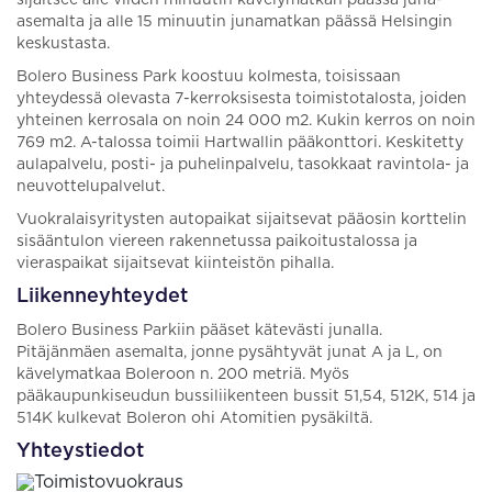
sijaitsee alle viiden minuutin kävelymatkan päässä juna-
asemalta ja alle 15 minuutin junamatkan päässä Helsingin
keskustasta.
Bolero Business Park koostuu kolmesta, toisissaan
yhteydessä olevasta 7-kerroksisesta toimistotalosta, joiden
yhteinen kerrosala on noin 24 000 m2. Kukin kerros on noin
769 m2. A-talossa toimii Hartwallin pääkonttori. Keskitetty
aulapalvelu, posti- ja puhelinpalvelu, tasokkaat ravintola- ja
neuvottelupalvelut.
Vuokralaisyritysten autopaikat sijaitsevat pääosin korttelin
sisääntulon viereen rakennetussa paikoitustalossa ja
vieraspaikat sijaitsevat kiinteistön pihalla.
Liikenneyhteydet
Bolero Business Parkiin pääset kätevästi junalla.
Pitäjänmäen asemalta, jonne pysähtyvät junat A ja L, on
kävelymatkaa Boleroon n. 200 metriä. Myös
pääkaupunkiseudun bussiliikenteen bussit 51,54, 512K, 514 ja
514K kulkevat Boleron ohi Atomitien pysäkiltä.
Yhteystiedot