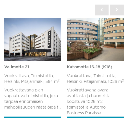
Valimotie 21
Kutomotie 16-18 (K18)
Vuokrattava, Toimistotila,
Vuokrattava, Toimistotila,
2
2
Helsinki, Pitäjänmäki,
564 m
Helsinki, Pitäjänmäki,
1026 m
Vuokrattavana pian
Vuokrattavana avara
vapautuva toimistotila, joka
avotilasta ja huoneista
tarjoaa erinomaisen
koostuva 1026 m2
mahdollisuuden räätälöidä t...
toimistotila Kutomo
Business Parkissa. ...