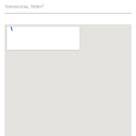
2
Toimistotila, 769m