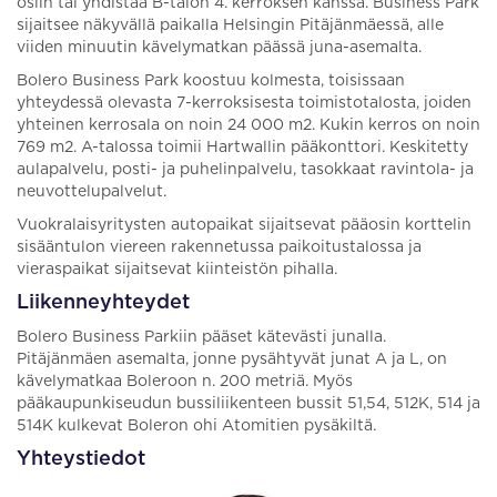
osiin tai yhdistää B-talon 4. kerroksen kanssa. Business Park
sijaitsee näkyvällä paikalla Helsingin Pitäjänmäessä, alle
viiden minuutin kävelymatkan päässä juna-asemalta.
Bolero Business Park koostuu kolmesta, toisissaan
yhteydessä olevasta 7-kerroksisesta toimistotalosta, joiden
yhteinen kerrosala on noin 24 000 m2. Kukin kerros on noin
769 m2. A-talossa toimii Hartwallin pääkonttori. Keskitetty
aulapalvelu, posti- ja puhelinpalvelu, tasokkaat ravintola- ja
neuvottelupalvelut.
Vuokralaisyritysten autopaikat sijaitsevat pääosin korttelin
sisääntulon viereen rakennetussa paikoitustalossa ja
vieraspaikat sijaitsevat kiinteistön pihalla.
Liikenneyhteydet
Bolero Business Parkiin pääset kätevästi junalla.
Pitäjänmäen asemalta, jonne pysähtyvät junat A ja L, on
kävelymatkaa Boleroon n. 200 metriä. Myös
pääkaupunkiseudun bussiliikenteen bussit 51,54, 512K, 514 ja
514K kulkevat Boleron ohi Atomitien pysäkiltä.
Yhteystiedot