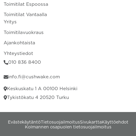
Toimitilat Espoossa
Toimitilat Vantaalla
Yritys
Toimitilavuokraus
Ajankohtaista
Yhteystiedot
010 836 8400
info.fi@cushwake.com
Keskuskatu 1 A 00100 Helsinki
Tykistökatu 4 20520 Turku
Evästekäytäntö
Tietosuojailmoitus
Sivukartta
Käyttöehdot
Kolmannen osapuolen tietosuojailmoitus