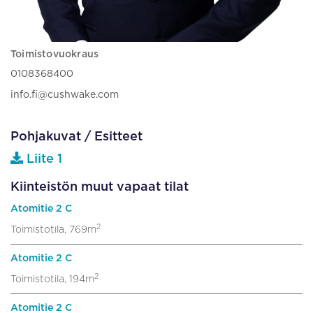
Toimistovuokraus
0108368400
info.fi@cushwake.com
Pohjakuvat / Esitteet
Liite 1
Kiinteistön muut vapaat tilat
Atomitie 2 C
2
Toimistotila, 769m
Atomitie 2 C
2
Toimistotila, 194m
Atomitie 2 C