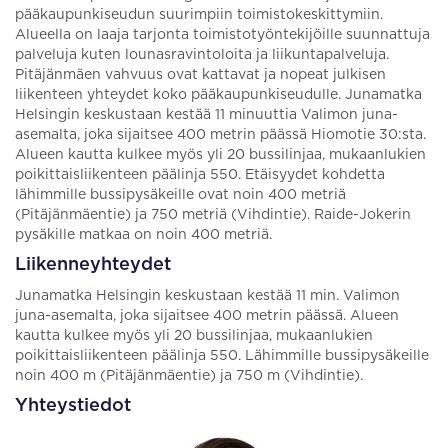
pääkaupunkiseudun suurimpiin toimistokeskittymiin.
Alueella on laaja tarjonta toimistotyöntekijöille suunnattuja
palveluja kuten lounasravintoloita ja liikuntapalveluja.
Pitäjänmäen vahvuus ovat kattavat ja nopeat julkisen
liikenteen yhteydet koko pääkaupunkiseudulle. Junamatka
Helsingin keskustaan kestää 11 minuuttia Valimon juna-
asemalta, joka sijaitsee 400 metrin päässä Hiomotie 30:sta.
Alueen kautta kulkee myös yli 20 bussilinjaa, mukaanlukien
poikittaisliikenteen päälinja 550. Etäisyydet kohdetta
lähimmille bussipysäkeille ovat noin 400 metriä
(Pitäjänmäentie) ja 750 metriä (Vihdintie). Raide-Jokerin
pysäkille matkaa on noin 400 metriä.
Liikenneyhteydet
Junamatka Helsingin keskustaan kestää 11 min. Valimon
juna-asemalta, joka sijaitsee 400 metrin päässä. Alueen
kautta kulkee myös yli 20 bussilinjaa, mukaanlukien
poikittaisliikenteen päälinja 550. Lähimmille bussipysäkeille
noin 400 m (Pitäjänmäentie) ja 750 m (Vihdintie).
Yhteystiedot