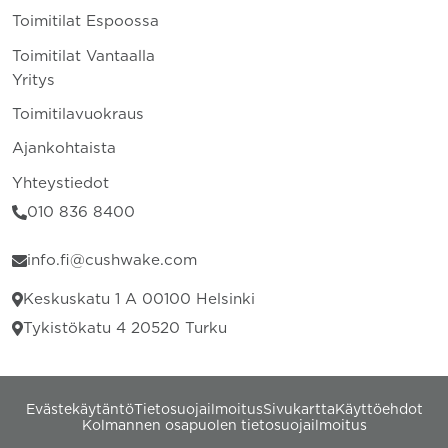
Toimitilat Espoossa
Toimitilat Vantaalla
Yritys
Toimitilavuokraus
Ajankohtaista
Yhteystiedot
010 836 8400
info.fi@cushwake.com
Keskuskatu 1 A 00100 Helsinki
Tykistökatu 4 20520 Turku
Evästekäytäntö
Tietosuojailmoitus
Sivukartta
Käyttöehdot
Kolmannen osapuolen tietosuojailmoitus