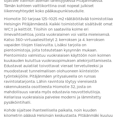
sijaitsee Valimon aseman läheisyydessä Pitäjänmäessä.
Tämän kohteen valttikorttina ovat nopeat julkiset
liikenneyhteydet koko pääkaupunkiseudulle.
Hiomotie 30 tarjoaa 125–1025 m2 räätälöitävää toimistotilaa
Helsingin Pitäjänmäestä. Kaikki toimistotilat sisältävät omat
WC:t ja keittiöt. Tiloihin on saatavilla kolme eri
ilmevaihtoehtoa, joista vuokralainen voi valita mieleisensä.
Katso 360-virtuaaliesittelyt 2. kerroksen ja 4. kerroksen
vapaiden tilojen tilasivuilta. Lisäksi tarjolla on
pientoimistoja, joita toteutetaan kysynnän mukaan.
Pientoimisto valmistuu vuokralaisen käyttöön noin kolmen
kuukauden kuluttua vuokrasopimuksen allekirjoittamisesta.
Edustavat aulatilat toivottavat vieraat tervetulleeksi ja
muodostavat tunnelmallisen olohuoneen kiinteistön
työntekijöille. Pitäjänmäen yritysalueella on runsas
ravintolatarjonta. Lähin ravintola löytyy viereisestä
rakennuksesta osoitteesta Hiomotie 32, josta on
mahdollisuus varata myös edustavia neuvottelutiloja.
Kellarissa vuokralaisia palvelee moderni ja lämmitetty
pysäköintihalli.
Kohde sijaitsee ihanteellisella paikalla, noin kuuden
kilometrin päässä Helsingin keskustasta. Pitäjänmäki kuuluu