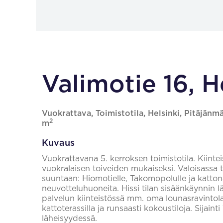
Valimotie 16, H
Vuokrattava, Toimistotila, Helsinki, Pitäjänmä
2
m
Kuvaus
Vuokrattavana 5. kerroksen toimistotila. Kiinteis
vuokralaisen toiveiden mukaiseksi. Valoisassa 
suuntaan: Hiomotielle, Takomopolulle ja katto
neuvotteluhuoneita. Hissi tilan sisäänkäynnin l
palvelun kiinteistössä mm. oma lounasravintola
kattoterassilla ja runsaasti kokoustiloja. Sijai
läheisyydessä.