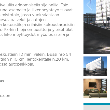
luilla erinomaisella sijainnilla. Talo
juna-asemalta ja liikenneyhteydet ovat
imistotalo, jossa vuokralaisiaan
pesulapalvelut ja autojen
 kokoustiloja erilaisiin kokoustarpeisiin,
Parkin tiloja on uusittu ja yleiset tilat
set liikenneyhteydet myös busseilla ja
eskustaan 10 min. välein. Bussi nro 54
staan n.10 km, lentokentälle n.20 km.
tössä autopaikkoja.
us
ke.com