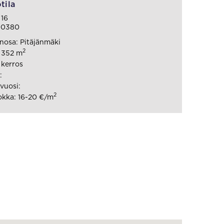
tila
 16
 00380
osa: Pitäjänmäki
2
: 352 m
 kerros
:
vuosi:
2
kka: 16-20 €/m