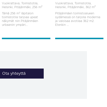
Vuokrattava, Toimistotila,
Vuokrattava, Toimistotila,
2
2
Helsinki, Pitäjänmäki,
256 m
Helsinki, Pitäjänmäki,
362 m
Tämä 256 m² läpitalon
Pitäjänmäen toimistoalueen
toimistotila tarjoaa upeat
sydämessä on tarjolla modernia
näkymät niin Pitäjänmäen
ja valoisaa avotilaa 362 m2.
urbaaniin ympäri...
Etenkin ...
Ota yhteyttä