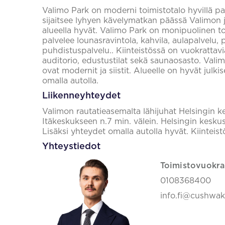
Valimo Park on moderni toimistotalo hyvillä palve
sijaitsee lyhyen kävelymatkan päässä Valimon 
alueella hyvät. Valimo Park on monipuolinen to
palvelee lounasravintola, kahvila, aulapalvelu, 
puhdistuspalvelu.. Kiinteistössä on vuokrattavia
auditorio, edustustilat sekä saunaosasto. Valimo 
ovat modernit ja siistit. Alueelle on hyvät julki
omalla autolla.
Liikenneyhteydet
Valimon rautatieasemalta lähijuhat Helsingin k
Itäkeskukseen n.7 min. välein. Helsingin kesku
Lisäksi yhteydet omalla autolla hyvät. Kiinteis
Yhteystiedot
Toimistovuokra
0108368400
info.fi@cushwa