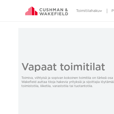
Toimitilahaku
P
Vapaat toimitilat
Toimiva, viihtyisä ja sopivan kokoinen toimitila on tärkeä o
Wakefield auttaa tiloja hakevia yrityksiä ja sijoittajia löytämä
toimistotila, liiketila, varastotila tai tuotantotila.