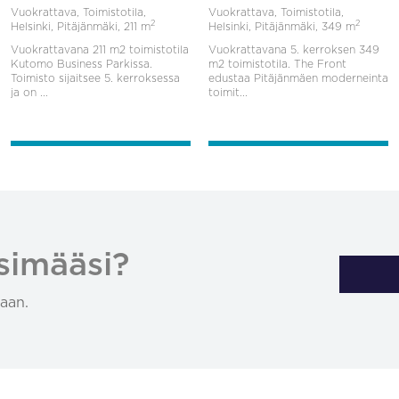
Vuokrattava, Toimistotila,
Vuokrattava, Toimistotila,
2
2
Helsinki, Pitäjänmäki,
211 m
Helsinki, Pitäjänmäki,
349 m
Vuokrattavana 211 m2 toimistotila
Vuokrattavana 5. kerroksen 349
Kutomo Business Parkissa.
m2 toimistotila. The Front
Toimisto sijaitsee 5. kerroksessa
edustaa Pitäjänmäen moderneinta
ja on ...
toimit...
simääsi?
aan.