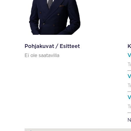
Pohjakuvat / Esitteet
K
V
Ei ole saatavilla
T
V
T
V
T
N