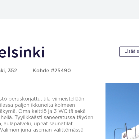
elsinki
Lisää 
ki, 352
Kohde #25490
tö peruskorjattu, tila viimeistellään
tilassa paljon ikkunoita kolmeen
näkymä. Oma keittiö ja 3 WC:tä sekä
ähellä. Tyylikkäästi saneeratussa täyden
, aulapalvelu, upeat saunatilat
nti Valimon juna-aseman välittömässä