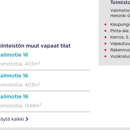
Toimisto
Valimotie
Helsinki
Kaupungin
Pinta-ala
Kerros: 5.
Vapautuu
iinteistön muut vapaat tilat
Rakennus
alimotie 16
Vuokraluo
2
oimistotila, 403m
alimotie 16
2
oimistotila, 403m
alimotie 16
2
oimistotila, 1348m
äytä kaikki