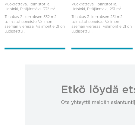
Vuokrattava, Toimistotila,
Vuokrattava, Toimistotila,
2
2
Helsinki, Pitäjänmäki,
332 m
Helsinki, Pitäjänmäki,
251 m
Tehokas 3. kerroksen 332 m2
Tehokas 3. kerroksen 251 m2
toimistohuoneisto Valimon
toimistohuoneisto Valimon
aseman vieressä. Valimontie 21 on
aseman vieressä. Valimontie 21 on
uudistettu ...
uudistettu ...
Etkö löydä et
Ota yhteyttä meidän asiantuntij