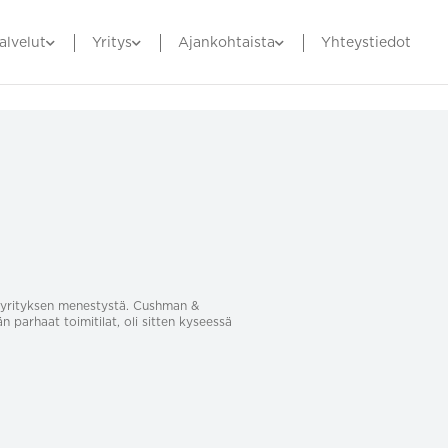
alvelut
Yritys
Ajankohtaista
Yhteystiedot
sa yrityksen menestystä. Cushman &
än parhaat toimitilat, oli sitten kyseessä