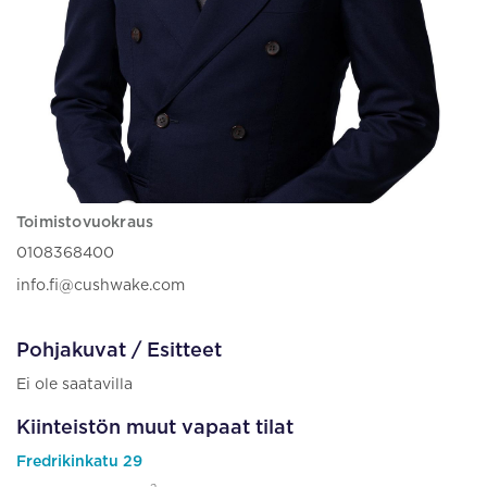
Toimistovuokraus
0108368400
info.fi@cushwake.com
Pohjakuvat / Esitteet
Ei ole saatavilla
Kiinteistön muut vapaat tilat
Fredrikinkatu 29