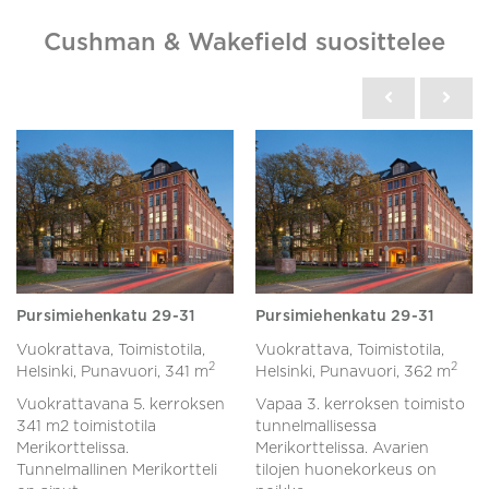
Cushman & Wakefield suosittelee
Pursimiehenkatu 29-31
Pursimiehenkatu 29-31
Vuokrattava, Toimistotila,
Vuokrattava, Toimistotila,
2
2
Helsinki, Punavuori,
341 m
Helsinki, Punavuori,
362 m
Vuokrattavana 5. kerroksen
Vapaa 3. kerroksen toimisto
341 m2 toimistotila
tunnelmallisessa
Merikorttelissa.
Merikorttelissa. Avarien
Tunnelmallinen Merikortteli
tilojen huonekorkeus on