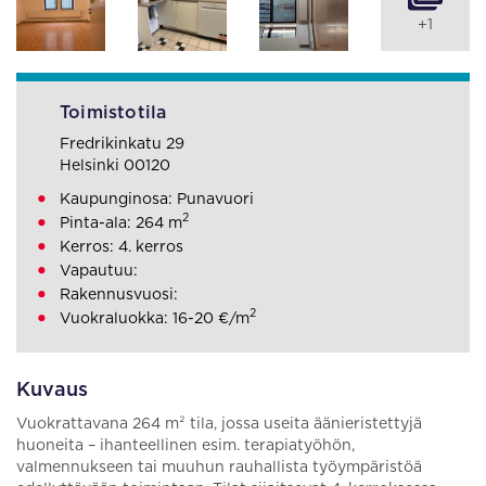
+1
Toimistotila
Fredrikinkatu 29
Helsinki 00120
Kaupunginosa: Punavuori
2
Pinta-ala: 264 m
Kerros: 4. kerros
Vapautuu:
Rakennusvuosi:
2
Vuokraluokka: 16-20 €/m
Kuvaus
Vuokrattavana 264 m² tila, jossa useita äänieristettyjä
huoneita – ihanteellinen esim. terapiatyöhön,
valmennukseen tai muuhun rauhallista työympäristöä