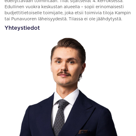
edellyttävään toimintaan. Tilat sijaitsevat 4. kerroksessa.
Edullinen vuokra keskustan alueella – sopii erinomaisesti
budjettitietoiselle toimijalle, joka etsii toimivia tiloja Kampin
tai Punavuoren läheisyydestä. Tilassa ei ole jäähdytystä.
Yhteystiedot