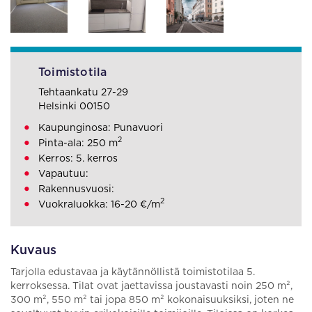
Toimistotila
Tehtaankatu 27-29
Helsinki 00150
Kaupunginosa: Punavuori
2
Pinta-ala: 250 m
Kerros: 5. kerros
Vapautuu:
Rakennusvuosi:
2
Vuokraluokka: 16-20 €/m
Kuvaus
Tarjolla edustavaa ja käytännöllistä toimistotilaa 5.
kerroksessa. Tilat ovat jaettavissa joustavasti noin 250 m²,
300 m², 550 m² tai jopa 850 m² kokonaisuuksiksi, joten ne