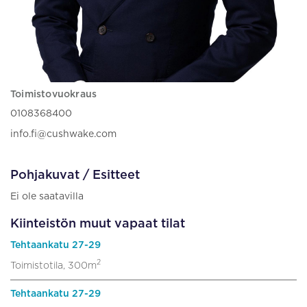
Toimistovuokraus
0108368400
info.fi@cushwake.com
Pohjakuvat / Esitteet
Ei ole saatavilla
Kiinteistön muut vapaat tilat
Tehtaankatu 27-29
2
Toimistotila, 300m
Tehtaankatu 27-29