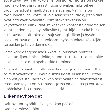
soveltuvat hyvin erikokoisille toimijoille. Tiloissa on korkea
huonekorkeus ja runsaasti luonnonvaloa, mikä tekee
työympäristöstä miellyttävän ja avaran. Valmiina on
työhuoneita, neuvottelutiloja sekä sosiaalitiloja, joten tilat
ovat heti käyttövalmiita. Toimistokerroksessa on
käytettävissä suihkutilat, mikä tekee kohteesta erinomaisen
vaihtoehdon myös pyöräileville työntekijöille. Sekä henkilö-
että tavarahissit takaavat sujuvan logistiikan ja hyvän
saavutettavuuden. Tilat voidaan myös muokata käyttäjän
tarpeiden ja toiveiden mukaan.
Tämä kohde tarjoaa laadukkaat ja joustavat puitteet
asiantuntijaorganisaatioille, suunnittelu- tai IT-toimistoille
sekä muille toimistopohjaisille toiminnoille.
Mestaritalo. Vanha teollisuusrakennus, joka on muutettu
toimistokäyttöön. Vuokralaismixi koostuu lähinnä luovan
alan yrityksistä. Talotekniikan taso vaihtelee tilakohtaisesti.
Pääsisäänkäynti on A-rapussa, jossa on 3 hissiä ja edustava
sisäänkäynti. D rapussa ei ole hissiä.
Liikenneyhteydet
Raitiovaunupysäkit kävelymatkan päässä.
Kadunvarsipysäköinti.