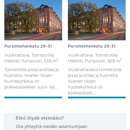
Pursimiehenkatu 29-31
Pursimiehenkatu 29-31
Vuokrattava, Toimistotila,
Vuokrattava, Toimistotila,
2
2
Helsinki, Punavuori,
539 m
Helsinki, Punavuori,
569 m
Toimistotila jossa avotilaa ja
Vuokrattavana toimistotila,
huoneita. Avarien tilojen
jossa avotilaa ja huoneita.
huonekorkeus on
Avarien tilojen
poikkeuksellisen suuri. Iso...
huonekorkeus on
poikkeuksell...
Etkö löydä etsimääsi?
Ota yhteyttä meidän asiantuntijaan.