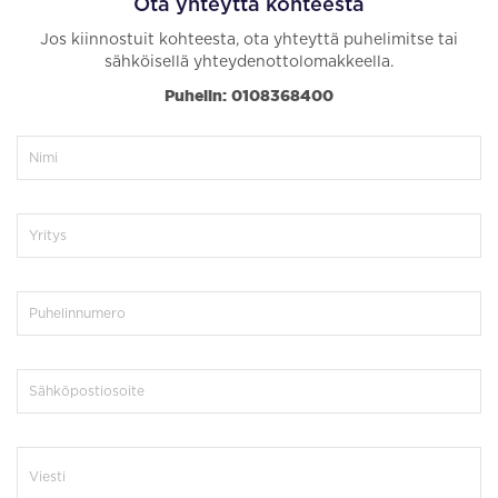
Ota yhteyttä kohteesta
Jos kiinnostuit kohteesta, ota yhteyttä puhelimitse tai
sähköisellä yhteydenottolomakkeella.
Puhelin: 0108368400