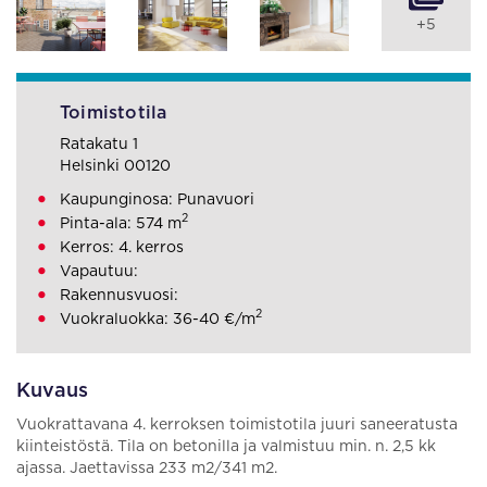
+5
Toimistotila
Ratakatu 1
Helsinki 00120
Kaupunginosa: Punavuori
2
Pinta-ala: 574 m
Kerros: 4. kerros
Vapautuu:
Rakennusvuosi:
2
Vuokraluokka: 36-40 €/m
Kuvaus
Vuokrattavana 4. kerroksen toimistotila juuri saneeratusta
kiinteistöstä. Tila on betonilla ja valmistuu min. n. 2,5 kk
ajassa. Jaettavissa 233 m2/341 m2.