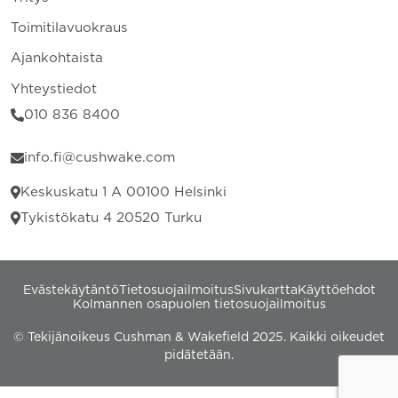
Toimitilavuokraus
Ajankohtaista
Yhteystiedot
010 836 8400
info.fi@cushwake.com
Keskuskatu 1 A 00100 Helsinki
Tykistökatu 4 20520 Turku
Evästekäytäntö
Tietosuojailmoitus
Sivukartta
Käyttöehdot
Kolmannen osapuolen tietosuojailmoitus
© Tekijänoikeus Cushman & Wakefield 2025. Kaikki oikeudet
pidätetään.