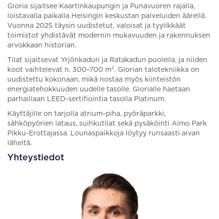
Gloria sijaitsee Kaartinkaupungin ja Punavuoren rajalla,
loistavalla paikalla Helsingin keskustan palveluiden äärellä.
Vuonna 2025 täysin uudistetut, valoisat ja tyylikkäät
toimistot yhdistävät modernin mukavuuden ja rakennuksen
arvokkaan historian.
Tilat sijaitsevat Yrjönkadun ja Ratakadun puolella, ja niiden
koot vaihtelevat n. 300–700 m². Glorian talotekniikka on
uudistettu kokonaan, mikä nostaa myös kiinteistön
energiatehokkuuden uudelle tasolle. Glorialle haetaan
parhaillaan LEED-sertifiointia tasolla Platinum.
Käyttäjille on tarjolla atrium-piha, pyöräparkki,
sähköpyörien lataus, suihkutilat sekä pysäköinti Aimo Park
Pikku-Erottajassa. Lounaspaikkoja löytyy runsaasti aivan
läheltä.
Yhteystiedot