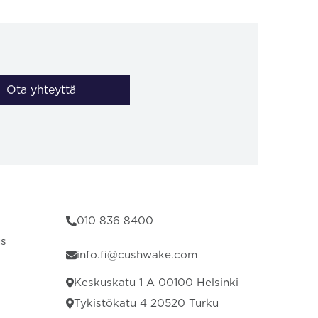
Ota yhteyttä
010 836 8400
us
info.fi@cushwake.com
Keskuskatu 1 A 00100 Helsinki
Tykistökatu 4 20520 Turku