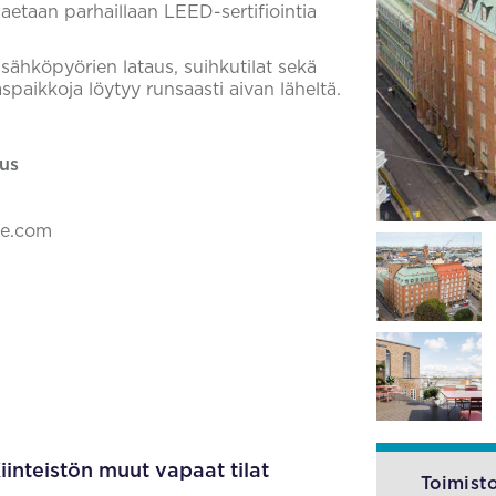
aetaan parhaillaan LEED-sertifiointia
, sähköpyörien lataus, suihkutilat sekä
paikkoja löytyy runsaasti aivan läheltä.
us
ke.com
iinteistön muut vapaat tilat
Toimisto