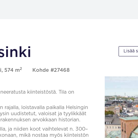
sinki
Lisää 
2
i, 574 m
Kohde #27468
neeratusta kiinteistöstä. Tila on
rajalla, loistavalla paikalla Helsingin
in uudistetut, valoisat ja tyylikkäät
rakennuksen arvokkaan historian.
la, ja niiden koot vaihtelevat n. 300–
okonaan, mikä nostaa myös kiinteistön