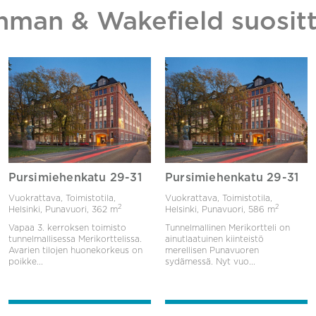
hman & Wakefield suositt
Pursimiehenkatu 29-31
Pursimiehenkatu 29-31
Vuokrattava, Toimistotila,
Vuokrattava, Toimistotila,
2
2
Helsinki, Punavuori,
362 m
Helsinki, Punavuori,
586 m
Vapaa 3. kerroksen toimisto
Tunnelmallinen Merikortteli on
tunnelmallisessa Merikorttelissa.
ainutlaatuinen kiinteistö
Avarien tilojen huonekorkeus on
merellisen Punavuoren
poikke...
sydämessä. Nyt vuo...