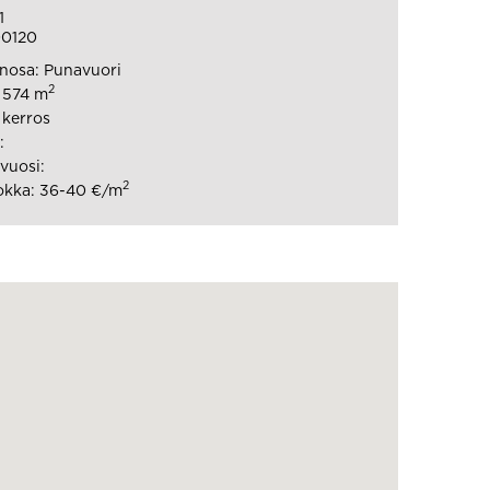
1
00120
nosa: Punavuori
2
: 574 m
 kerros
:
vuosi:
2
okka: 36-40 €/m