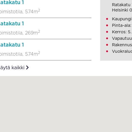
atakatu 1
Ratakatu 
Helsinki 
2
oimistotila, 574m
Kaupungi
atakatu 1
Pinta-ala
2
Kerros: 5.
oimistotila, 269m
Vapautuu
atakatu 1
Rakennus
Vuokralu
2
oimistotila, 574m
äytä kaikki