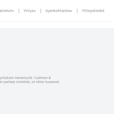
alvelut
Yritys
Ajankohtaista
Yhteystiedot
sa yrityksen menestystä. Cushman &
än parhaat toimitilat, oli sitten kyseessä