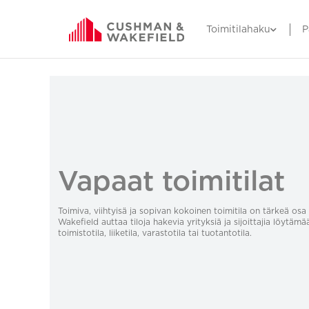
Toimitilahaku
P
Vapaat toimitilat
Toimiva, viihtyisä ja sopivan kokoinen toimitila on tärkeä o
Wakefield auttaa tiloja hakevia yrityksiä ja sijoittajia löytämä
toimistotila, liiketila, varastotila tai tuotantotila.