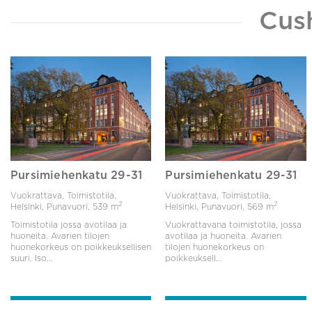
Cus
Pursimiehenkatu 29-31
Pursimiehenkatu 29-31
Vuokrattava, Toimistotila,
Vuokrattava, Toimistotila,
2
2
Helsinki, Punavuori,
539 m
Helsinki, Punavuori,
569 m
Toimistotila jossa avotilaa ja
Vuokrattavana toimistotila, jossa
huoneita. Avarien tilojen
avotilaa ja huoneita. Avarien
huonekorkeus on poikkeuksellisen
tilojen huonekorkeus on
suuri. Iso...
poikkeuksell...