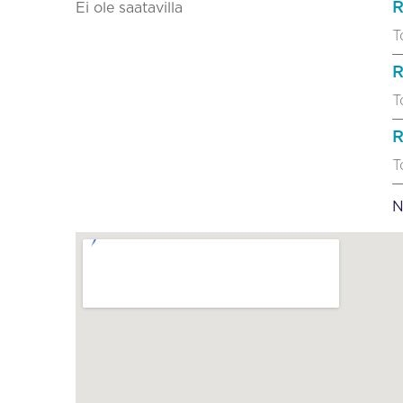
R
Ei ole saatavilla
T
R
T
R
T
N