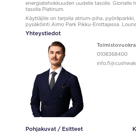
energiatehokkuuden uudelle tasolle. Glorialle h
tasolla Platinum.
Käyttäjille on tarjolla atrium-piha, pyöräparkki
pysäköinti Aimo Park Pikku-Erottajassa. Lounas
Yhteystiedot
Toimistovuokra
0108368400
info.fi@cushwa
Pohjakuvat / Esitteet
K