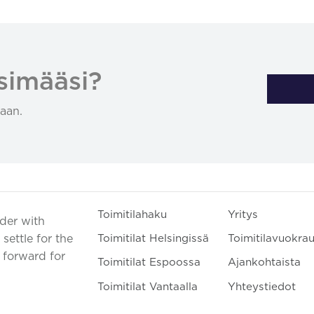
simääsi?
aan.
Toimitilahaku
Yritys
ader with
settle for the
Toimitilat Helsingissä
Toimitilavuokra
t forward for
Toimitilat Espoossa
Ajankohtaista
Toimitilat Vantaalla
Yhteystiedot