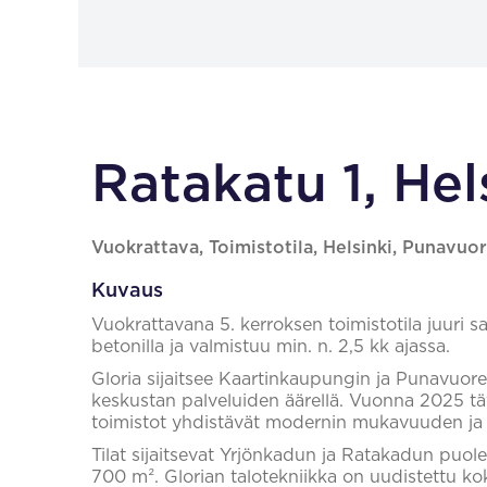
Ratakatu 1, Hel
Vuokrattava, Toimistotila, Helsinki, Punavuor
Kuvaus
Vuokrattavana 5. kerroksen toimistotila juuri sa
betonilla ja valmistuu min. n. 2,5 kk ajassa.
Gloria sijaitsee Kaartinkaupungin ja Punavuoren 
keskustan palveluiden äärellä. Vuonna 2025 täys
toimistot yhdistävät modernin mukavuuden ja 
Tilat sijaitsevat Yrjönkadun ja Ratakadun puolel
700 m². Glorian talotekniikka on uudistettu k