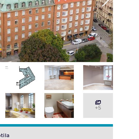
+5
tila