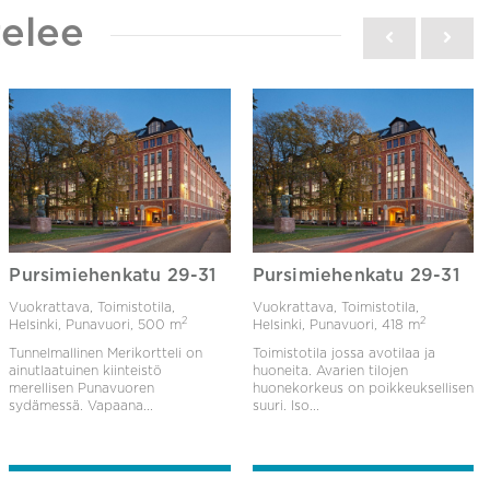
elee
Pursimiehenkatu 29-31
Pursimiehenkatu 29-31
Vuokrattava, Toimistotila,
Vuokrattava, Toimistotila,
2
2
Helsinki, Punavuori,
500 m
Helsinki, Punavuori,
418 m
Tunnelmallinen Merikortteli on
Toimistotila jossa avotilaa ja
ainutlaatuinen kiinteistö
huoneita. Avarien tilojen
merellisen Punavuoren
huonekorkeus on poikkeuksellisen
sydämessä. Vapaana...
suuri. Iso...