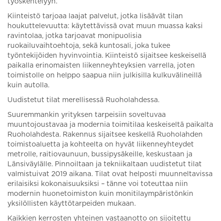
työskentelyyn.
Kiinteistö tarjoaa laajat palvelut, jotka lisäävät tilan
houkuttelevuutta: käytettävissä ovat muun muassa kaksi
ravintolaa, jotka tarjoavat monipuolisia
ruokailuvaihtoehtoja, sekä kuntosali, joka tukee
työntekijöiden hyvinvointia. Kiinteistö sijaitsee keskeisellä
paikalla erinomaisten liikenneyhteyksien varrella, joten
toimistolle on helppo saapua niin julkisilla kulkuvälineillä
kuin autolla.
Uudistetut tilat merellisessä Ruoholahdessa.
Suuremmankin yrityksen tarpeisiin soveltuvaa
muuntojoustavaa ja modernia toimitilaa keskeiseltä paikalta
Ruoholahdesta. Rakennus sijaitsee keskellä Ruoholahden
toimistoaluetta ja kohteelta on hyvät liikenneyhteydet
metrolle, raitiovaunuun, bussipysäkeille, keskustaan ja
Länsiväylälle. Pinnoiltaan ja tekniikaltaan uudistetut tilat
valmistuivat 2019 aikana. Tilat ovat helposti muunneltavissa
erilaisiksi kokonaisuuksiksi – tänne voi toteuttaa niin
modernin huonetoimiston kuin monitilaympäristönkin
yksilöllisten käyttötarpeiden mukaan.
Kaikkien kerrosten yhteinen vastaanotto on sijoitettu