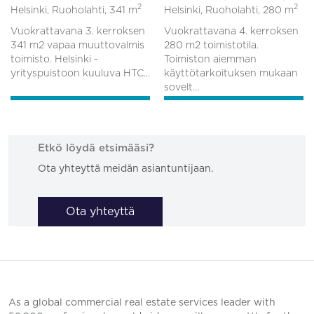
2
2
Helsinki, Ruoholahti,
341 m
Helsinki, Ruoholahti,
280 m
Vuokrattavana 3. kerroksen
Vuokrattavana 4. kerroksen
341 m2 vapaa muuttovalmis
280 m2 toimistotila.
toimisto. Helsinki -
Toimiston aiemman
yrityspuistoon kuuluva HTC...
käyttötarkoituksen mukaan
sovelt...
Etkö löydä etsimääsi?
Ota yhteyttä meidän asiantuntijaan.
Ota yhteyttä
As a global commercial real estate services leader with