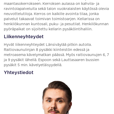
maantasokerrokseen. Kerroksen aulassa on kahvila- ja
ravintolapalveluita sekä talon vuokralaisten käytössä olevia
neuvottelutiloja. Kerros on kaikille avointa tilaa, jonka
palvelut takaavat toimivan toimistoarjen. Kellarissa on
henkilökunnan kuntosali, puku- ja pesutilat. Henkilökunnan
pyöräpaikat on sijoitettu kellarin pysäköintihalliin.
Liikenneyhteydet
Hyvät liikenneyhteydet Länsiväylää pitkin autolla.
Raitiovaunulinjan 8 pysäkki kiinteistön edessä ja
metroasema kävelymatkan päässä. Myös raitiovaunujen 6, 7
ja 9 pysäkit lähellä. Espoon sekä Lauttasaaren bussien
pysäkit 5 min. kävelyetäisyydellä.
Yhteystiedot