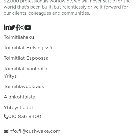
52,000 professionals worldwide, we will never settle for the
world that’s been built, but relentlessly drive it forward for
our clients, colleagues and communities.
Toimitilahaku
Toimitilat Helsingissä
Toimitilat Espoossa
Toimitilat Vantaalla
Yritys
Toimitilavuokraus
Ajankohtaista
Yhteystiedot
010 836 8400
info.fi@cushwake.com