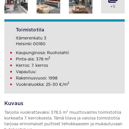
+5
Toimistotila
Itämerenkatu 3
Helsinki 00180
Kaupunginosa: Ruoholahti
2
Pinta-ala: 378 m
Kerros: 7. kerros
Vapautuu:
Rakennusvuosi: 1998
2
Vuokraluokka: 25-30 €/m
Kuvaus
Tarjolla vuokrattavaksi 378,5 m² muuttovalmis toimistotila
korkealta 7. kerroksesta. Tämä tilava ja valoisa toimistotila
tarjoaa erinomaiset puitteet tehokkaaseen ja mukautuvaan