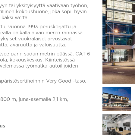
yyn tai yksityisyyttä vaativaan työhön,
rillinen kokoushuone, joka sopii hyvin
 kaksi wc:tä.
tu, vuonna 1993 peruskorjattu ja
ealla paikalla aivan meren rannassa
kyiset vuokralaiset arvostavat
tta, avaruutta ja valoisuutta.
tsee parin sadan metrin päässä. CAT 6
tola, kokouskeskus. Kiinteistössä
lvelemassa työmatka-autoilijoiden
äristösertifioinnin Very Good -taso.
 800 m, juna-asemalle 2,1 km,
us