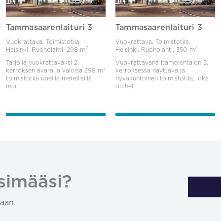
Tammasaarenlaituri 3
Tammasaarenlaituri 3
Vuokrattava, Toimistotila,
Vuokrattava, Toimistotila,
2
2
Helsinki, Ruoholahti,
298 m
Helsinki, Ruoholahti,
350 m
Tarjolla vuokrattavaksi 2.
Vuokrattavana Itämerentalon 5.
kerroksen avara ja valoisa 298 m²
kerroksessa näyttävä ja
toimistotila upeilla merellisillä
hyväkuntoinen toimistotila, joka
mai...
on heti...
simääsi?
aan.