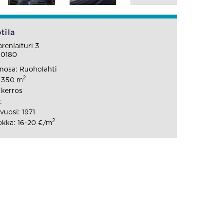
tila
enlaituri 3
00180
nosa: Ruoholahti
2
: 350 m
 kerros
:
uosi: 1971
2
kka: 16-20 €/m