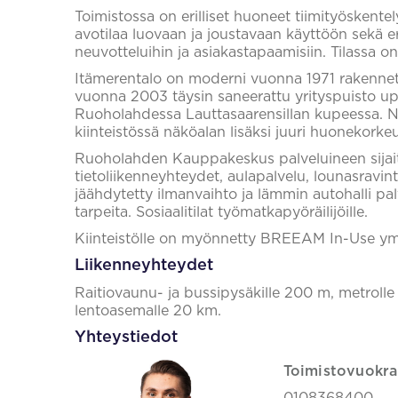
Toimistossa on erilliset huoneet tiimityöskentel
avotilaa luovaan ja joustavaan käyttöön sekä e
neuvotteluihin ja asiakastapaamisiin. Tilassa on
Itämerentalo on moderni vuonna 1971 rakennet
vuonna 2003 täysin saneerattu yrityspuisto up
Ruoholahdessa Lauttasaarensillan kupeessa. Ny
kiinteistössä näköalan lisäksi juuri huonekorkeu
Ruoholahden Kauppakeskus palveluineen sijai
tietoliikenneyhteydet, aulapalvelu, lounasravin
jäähdytetty ilmanvaihto ja lämmin autohalli pa
tarpeita. Sosiaalitilat työmatkapyöräilijöille.
Kiinteistölle on myönnetty BREEAM In-Use ymp
Liikenneyhteydet
Raitiovaunu- ja bussipysäkille 200 m, metrolle
lentoasemalle 20 km.
Yhteystiedot
Toimistovuokra