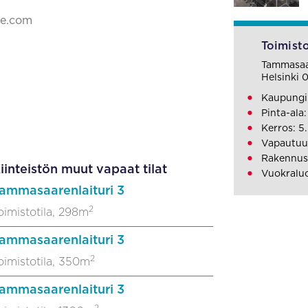
ke.com
Toimisto
Tammasaar
Helsinki 
Kaupungi
Pinta-ala
Kerros: 5.
Vapautuu
Rakennusv
iinteistön muut vapaat tilat
Vuokraluo
ammasaarenlaituri 3
2
oimistotila, 298m
ammasaarenlaituri 3
2
oimistotila, 350m
ammasaarenlaituri 3
2