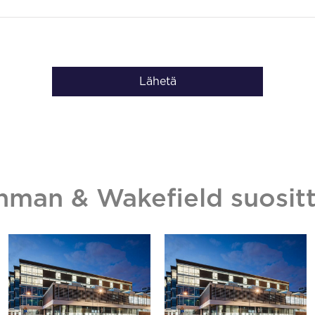
Lähetä
hman & Wakefield suositt