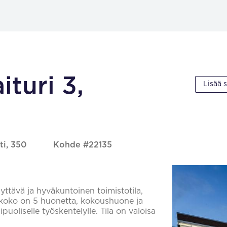
turi 3,
Lisää 
ti, 350
Kohde #22135
ttävä ja hyväkuntoinen toimistotila,
 koko on 5 huonetta, kokoushuone ja
puoliselle työskentelylle. Tila on valoisa