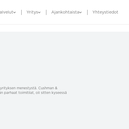
alvelut
Yritys
Ajankohtaista
Yhteystiedot
sa yrityksen menestystä. Cushman &
än parhaat toimitilat, oli sitten kyseessä