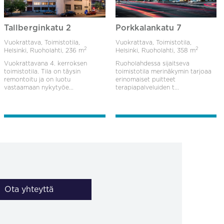
Tallberginkatu 2
Porkkalankatu 7
Vuokrattava, Toimistotila,
Vuokrattava, Toimistotila,
2
2
Helsinki, Ruoholahti,
236 m
Helsinki, Ruoholahti,
358 m
Vuokrattavana 4. kerroksen
Ruoholahdessa sijaitseva
toimistotila. Tila on täysin
toimistotila merinäkymin tarjoaa
remontoitu ja on luotu
erinomaiset puitteet
vastaamaan nykytyöe...
terapiapalveluiden t...
Ota yhteyttä