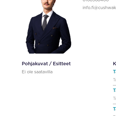
0108368400
info.fi@cushwa
Pohjakuvat / Esitteet
K
T
Ei ole saatavilla
T
T
T
T