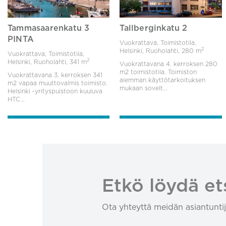
Tammasaarenkatu 3
Tallberginkatu 2
PINTA
Vuokrattava, Toimistotila,
2
Helsinki, Ruoholahti,
280 m
Vuokrattava, Toimistotila,
2
Helsinki, Ruoholahti,
341 m
Vuokrattavana 4. kerroksen 280
m2 toimistotila. Toimiston
Vuokrattavana 3. kerroksen 341
aiemman käyttötarkoituksen
m2 vapaa muuttovalmis toimisto.
mukaan sovelt...
Helsinki -yrityspuistoon kuuluva
HTC...
Etkö löydä et
Ota yhteyttä meidän asiantuntij