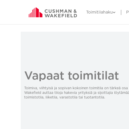
Toimitilahaku
P
Vapaat toimitilat
Toimiva, viihtyisä ja sopivan kokoinen toimitila on tärkeä o
Wakefield auttaa tiloja hakevia yrityksiä ja sijoittajia löytämä
toimistotila, liiketila, varastotila tai tuotantotila.