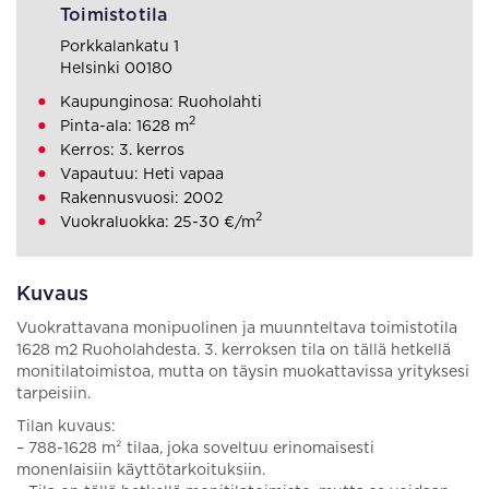
Toimistotila
Porkkalankatu 1
Helsinki 00180
Kaupunginosa: Ruoholahti
2
Pinta-ala: 1628 m
Kerros: 3. kerros
Vapautuu: Heti vapaa
Rakennusvuosi: 2002
2
Vuokraluokka: 25-30 €/m
Kuvaus
Vuokrattavana monipuolinen ja muunnteltava toimistotila
1628 m2 Ruoholahdesta. 3. kerroksen tila on tällä hetkellä
monitilatoimistoa, mutta on täysin muokattavissa yrityksesi
tarpeisiin.
Tilan kuvaus:
– 788-1628 m² tilaa, joka soveltuu erinomaisesti
monenlaisiin käyttötarkoituksiin.