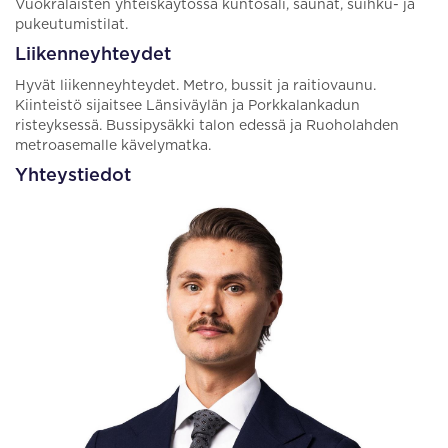
Vuokralaisten yhteiskäytössä kuntosali, saunat, suihku- ja
pukeutumistilat.
Liikenneyhteydet
Hyvät liikenneyhteydet. Metro, bussit ja raitiovaunu.
Kiinteistö sijaitsee Länsiväylän ja Porkkalankadun
risteyksessä. Bussipysäkki talon edessä ja Ruoholahden
metroasemalle kävelymatka.
Yhteystiedot