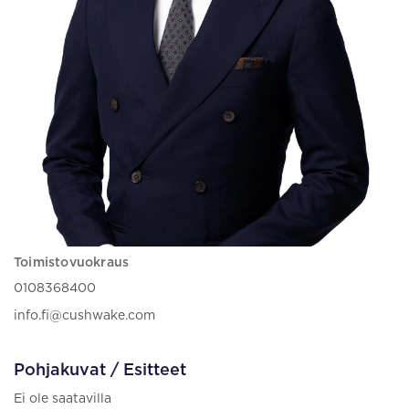
Toimistovuokraus
0108368400
info.fi@cushwake.com
Pohjakuvat / Esitteet
Ei ole saatavilla