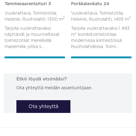
Tammasaarenlaituri 3
Porkkalankatu 24
Vuokrattava, Toimistotila,
Vuokrattava, Toimistotila,
2
2
Helsinki, Ruoholahti,
1300 m
Helsinki, Ruoholahti,
1493 m
Tarjolla vuokrattavaksi
Tarjolla vuokrattavaksi 1 493
näyttävät ja muunneltavat
m² kombitoimistotilaa
toimistotilat merellisillä
modernissa kiinteistössä
maisemilla, jotka s...
Ruoholahdessa. Toimi...
Etkö löydä etsimääsi?
Ota yhteyttä meidän asiantuntijaan.
Ota yhteyttä