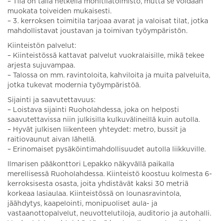
– Tila on tällä hetkellä monitilatoimisto, mutta se voidaan
muokata toiveiden mukaisesti.
– 3. kerroksen toimitila tarjoaa avarat ja valoisat tilat, jotka
mahdollistavat joustavan ja toimivan työympäristön.
Kiinteistön palvelut:
– Kiinteistössä kattavat palvelut vuokralaisille, mikä tekee
arjesta sujuvampaa.
– Talossa on mm. ravintoloita, kahviloita ja muita palveluita,
jotka tukevat modernia työympäristöä.
Sijainti ja saavutettavuus:
– Loistava sijainti Ruoholahdessa, joka on helposti
saavutettavissa niin julkisilla kulkuvälineillä kuin autolla.
– Hyvät julkisen liikenteen yhteydet: metro, bussit ja
raitiovaunut aivan lähellä.
– Erinomaiset pysäköintimahdollisuudet autolla liikkuville.
Ilmarisen pääkonttori Lepakko näkyvällä paikalla
merellisessä Ruoholahdessa. Kiinteistö koostuu kolmesta 6-
kerroksisesta osasta, joita yhdistävät kaksi 30 metriä
korkeaa lasiaulaa. Kiinteistössä on lounasravintola,
jäähdytys, kaapelointi, monipuoliset aula- ja
vastaanottopalvelut, neuvottelutiloja, auditorio ja autohalli.