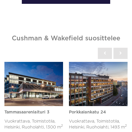
Cushman & Wakefield suosittelee
Tammasaarenlaituri 3
Porkkalankatu 24
Vuokrattava, Toimistotila,
Vuokrattava, Toimistotila,
2
2
Helsinki, Ruoholahti,
1300 m
Helsinki, Ruoholahti,
1493 m