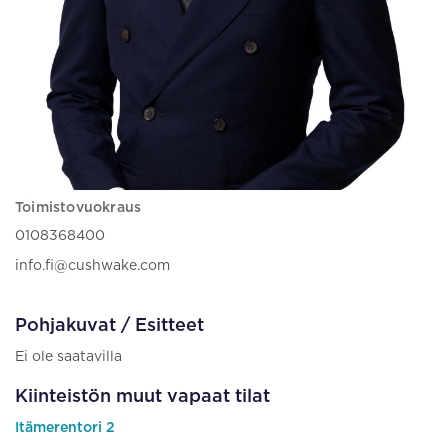
Toimistovuokraus
0108368400
info.fi@cushwake.com
Pohjakuvat / Esitteet
Ei ole saatavilla
Kiinteistön muut vapaat tilat
Itämerentori 2