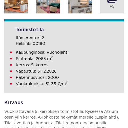
+5
Toimistotila
Itämerentori 2
Helsinki 00180
Kaupunginosa: Ruoholahti
2
Pinta-ala: 2065 m
Kerros: 5. kerros
Vapautuu: 31.12.2026
Rakennusvuosi: 2000
2
Vuokraluokka: 31-35 €/m
Kuvaus
Vuokrattavana 5. kerroksen toimistotila. Kyseessä Atrium
osan ylin kerros. A-lohkosta näkymät merelle (Lapinlahti).
Tilat avotilaa ja huoneita. Tilat remontoidaan uusille