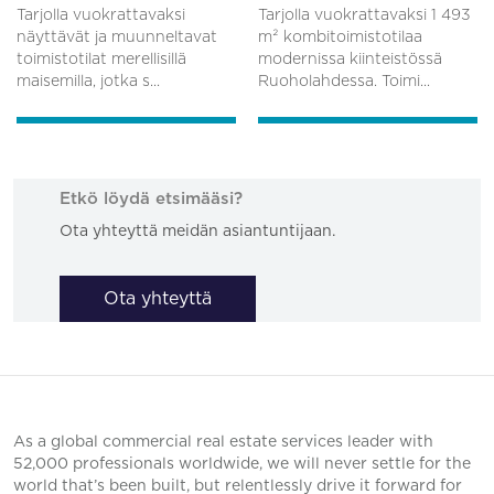
Tarjolla vuokrattavaksi
Tarjolla vuokrattavaksi 1 493
näyttävät ja muunneltavat
m² kombitoimistotilaa
toimistotilat merellisillä
modernissa kiinteistössä
maisemilla, jotka s...
Ruoholahdessa. Toimi...
Etkö löydä etsimääsi?
Ota yhteyttä meidän asiantuntijaan.
Ota yhteyttä
As a global commercial real estate services leader with
52,000 professionals worldwide, we will never settle for the
world that’s been built, but relentlessly drive it forward for