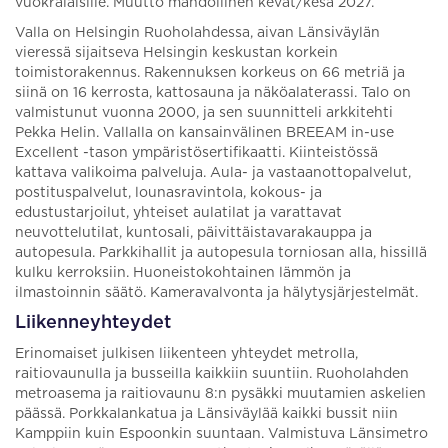
vuokralaisille. Muutto mahdollinen kevät/kesä 2027.
Valla on Helsingin Ruoholahdessa, aivan Länsiväylän
vieressä sijaitseva Helsingin keskustan korkein
toimistorakennus. Rakennuksen korkeus on 66 metriä ja
siinä on 16 kerrosta, kattosauna ja näköalaterassi. Talo on
valmistunut vuonna 2000, ja sen suunnitteli arkkitehti
Pekka Helin. Vallalla on kansainvälinen BREEAM in-use
Excellent -tason ympäristösertifikaatti. Kiinteistössä
kattava valikoima palveluja. Aula- ja vastaanottopalvelut,
postituspalvelut, lounasravintola, kokous- ja
edustustarjoilut, yhteiset aulatilat ja varattavat
neuvottelutilat, kuntosali, päivittäistavarakauppa ja
autopesula. Parkkihallit ja autopesula torniosan alla, hissillä
kulku kerroksiin. Huoneistokohtainen lämmön ja
ilmastoinnin säätö. Kameravalvonta ja hälytysjärjestelmät.
Liikenneyhteydet
Erinomaiset julkisen liikenteen yhteydet metrolla,
raitiovaunulla ja busseilla kaikkiin suuntiin. Ruoholahden
metroasema ja raitiovaunu 8:n pysäkki muutamien askelien
päässä. Porkkalankatua ja Länsiväylää kaikki bussit niin
Kamppiin kuin Espoonkin suuntaan. Valmistuva Länsimetro