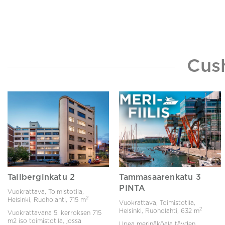
Cus
Tallberginkatu 2
Tammasaarenkatu 3
PINTA
Vuokrattava, Toimistotila,
2
Helsinki, Ruoholahti,
715 m
Vuokrattava, Toimistotila,
2
Helsinki, Ruoholahti,
632 m
Vuokrattavana 5. kerroksen 715
m2 iso toimistotila, jossa
Upea merinäköala täyden