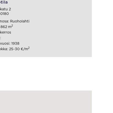
tila
nkatu 2
00180
nosa: Ruoholahti
2
: 862 m
 kerros
:
vuosi: 1938
2
okka: 25-30 €/m