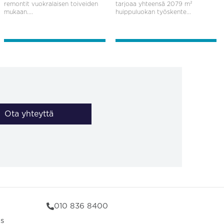
remontit vuokralaisen toiveiden
tarjoaa yhteensä 2079 m²
mukaan....
huippuluokan työskente...
Ota yhteyttä
010 836 8400
us