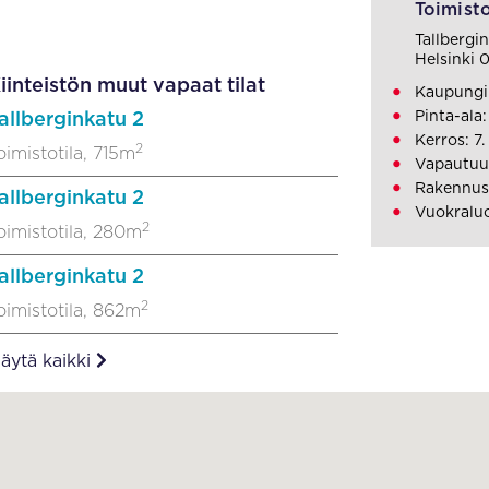
Toimisto
Tallbergi
Helsinki 
iinteistön muut vapaat tilat
Kaupungi
Pinta-ala
allberginkatu 2
Kerros: 7.
2
oimistotila, 715m
Vapautuu
Rakennus
allberginkatu 2
Vuokralu
2
oimistotila, 280m
allberginkatu 2
2
oimistotila, 862m
äytä kaikki