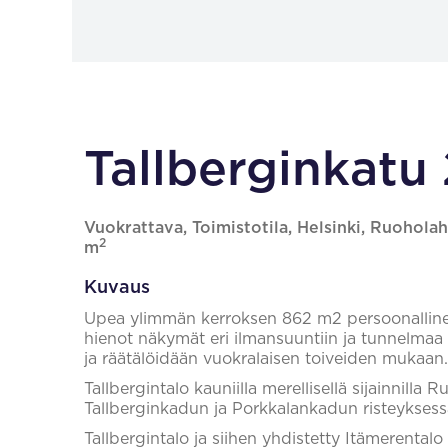
Tallberginkatu 
Vuokrattava, Toimistotila, Helsinki, Ruoholah
2
m
Kuvaus
Upea ylimmän kerroksen 862 m2 persoonallinen 
hienot näkymät eri ilmansuuntiin ja tunnelmaa t
ja räätälöidään vuokralaisen toiveiden mukaan. 
Tallbergintalo kauniilla merellisellä sijainnill
Tallberginkadun ja Porkkalankadun risteyksessä
Tallbergintalo ja siihen yhdistetty Itämerentalo 