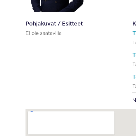
Pohjakuvat / Esitteet
K
T
Ei ole saatavilla
T
T
T
T
T
N