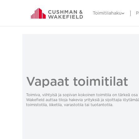
Toimitilahaku
P
Vapaat toimitilat
Toimiva, viihtyisä ja sopivan kokoinen toimitila on tärkeä o
Wakefield auttaa tiloja hakevia yrityksiä ja sijoittajia löytämä
toimistotila, liiketila, varastotila tai tuotantotila.