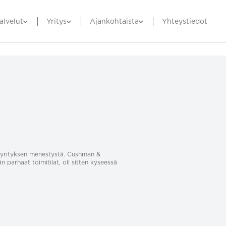
alvelut
Yritys
Ajankohtaista
Yhteystiedot
sa yrityksen menestystä. Cushman &
än parhaat toimitilat, oli sitten kyseessä