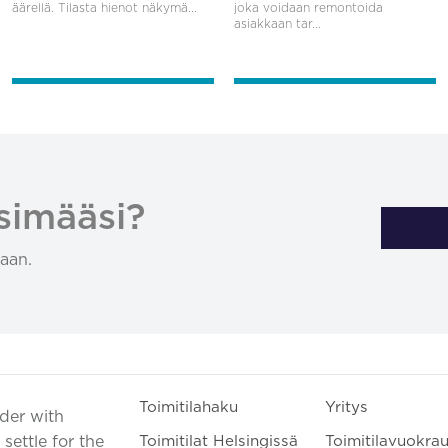
äärellä. Tilasta hienot näkymä...
joka voidaan remontoida
asiakkaan tar...
simääsi?
aan.
Toimitilahaku
Yritys
ader with
settle for the
Toimitilat Helsingissä
Toimitilavuokra