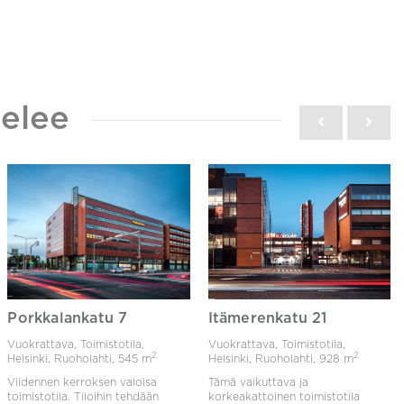
elee
Porkkalankatu 7
Itämerenkatu 21
Vuokrattava, Toimistotila,
Vuokrattava, Toimistotila,
2
2
Helsinki, Ruoholahti,
545 m
Helsinki, Ruoholahti,
928 m
Viidennen kerroksen valoisa
Tämä vaikuttava ja
toimistotila. Tiloihin tehdään
korkeakattoinen toimistotila