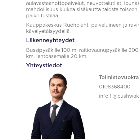
aulavastaanottopalvelut, neuvottelutilat, lounasr
mahdollisuus kulkea sisäkautta talosta toiseen
paikoitustilaa.
Kauppakeskus Ruoholahti palveluineen ja ravi
kävelyetäisyydellä.
Liikenneyhteydet
Bussipysäkille 100 m, raitiovaunupysäkille 20
km, lentoasemalle 20 km.
Yhteystiedot
Toimistovuokra
0108368400
info.fi@cushwa