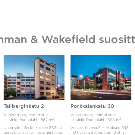
hman & Wakefield suositt
Tallberginkatu 2
Porkkalankatu 20
Vuokrattava, Toimistotila,
Vuokrattava, Toimistotila,
2
2
Helsinki, Ruoholahti,
862 m
Helsinki, Ruoholahti,
898 m
Upea ylimmän kerroksen 862 m2
Vuokrattavana 5. kerroksen 898
persoonallinen toimistotila meren
m2 hyväkuntoinen toimistotila,