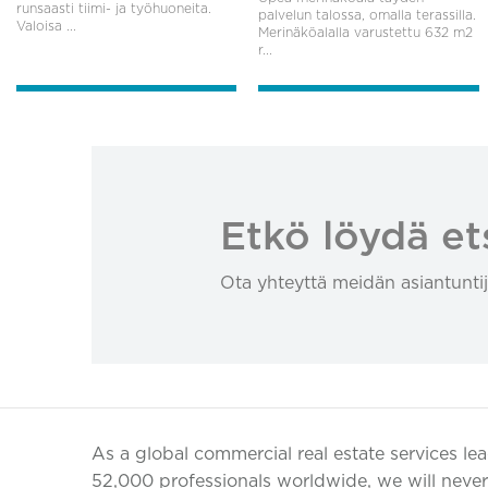
runsaasti tiimi- ja työhuoneita.
palvelun talossa, omalla terassilla.
Valoisa ...
Merinäköalalla varustettu 632 m2
r...
Etkö löydä et
Ota yhteyttä meidän asiantuntij
As a global commercial real estate services le
52,000 professionals worldwide, we will never 