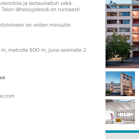
avintola ja lastauslaituri sekä
. Talon läheisyydessä on runsaasti
ntoloineen on viiden minuutin
0 m, metrolle 600 m, juna-asemalle 2
us
ke.com