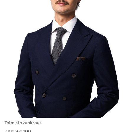
Toimistovuokraus
0108368400