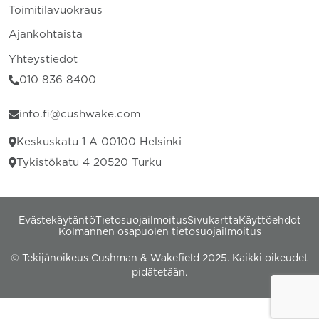
Toimitilavuokraus
Ajankohtaista
Yhteystiedot
010 836 8400
info.fi@cushwake.com
Keskuskatu 1 A 00100 Helsinki
Tykistökatu 4 20520 Turku
Evästekäytäntö
Tietosuojailmoitus
Sivukartta
Käyttöehdot
Kolmannen osapuolen tietosuojailmoitus
© Tekijänoikeus Cushman & Wakefield 2025. Kaikki oikeudet
pidätetään.