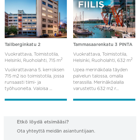
Tallberginkatu 2
Tammasaarenkatu 3 PINTA
Vuokrattava, Toimistotila,
Vuokrattava, Toimistotila,
2
2
Helsinki, Ruoholahti,
715 m
Helsinki, Ruoholahti,
632 m
Vuokrattavana 5. kerroksen
Upea merinäköala täyden
715 m2 iso toimistotila, jossa
palvelun talossa, omalla
runsaasti tiimi- ja
terassilla. Merinäköalalla
työhuoneita. Valoisa ...
varustettu 632 m2 r...
Etkö löydä etsimääsi?
Ota yhteyttä meidän asiantuntijaan.