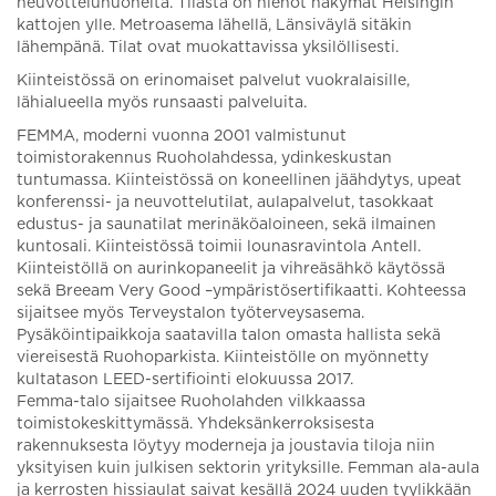
neuvotteluhuoneita. Tilasta on hienot näkymät Helsingin
kattojen ylle. Metroasema lähellä, Länsiväylä sitäkin
lähempänä. Tilat ovat muokattavissa yksilöllisesti.
Kiinteistössä on erinomaiset palvelut vuokralaisille,
lähialueella myös runsaasti palveluita.
FEMMA, moderni vuonna 2001 valmistunut
toimistorakennus Ruoholahdessa, ydinkeskustan
tuntumassa. Kiinteistössä on koneellinen jäähdytys, upeat
konferenssi- ja neuvottelutilat, aulapalvelut, tasokkaat
edustus- ja saunatilat merinäköaloineen, sekä ilmainen
kuntosali. Kiinteistössä toimii lounasravintola Antell.
Kiinteistöllä on aurinkopaneelit ja vihreäsähkö käytössä
sekä Breeam Very Good –ympäristösertifikaatti. Kohteessa
sijaitsee myös Terveystalon työterveysasema.
Pysäköintipaikkoja saatavilla talon omasta hallista sekä
viereisestä Ruohoparkista. Kiinteistölle on myönnetty
kultatason LEED-sertifiointi elokuussa 2017.
Femma-talo sijaitsee Ruoholahden vilkkaassa
toimistokeskittymässä. Yhdeksänkerroksisesta
rakennuksesta löytyy moderneja ja joustavia tiloja niin
yksityisen kuin julkisen sektorin yrityksille. Femman ala-aula
ja kerrosten hissiaulat saivat kesällä 2024 uuden tyylikkään