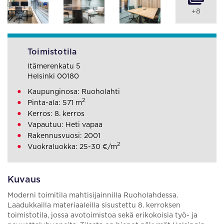
+8
Toimistotila
Itämerenkatu 5
Helsinki 00180
Kaupunginosa: Ruoholahti
2
Pinta-ala: 571 m
Kerros: 8. kerros
Vapautuu: Heti vapaa
Rakennusvuosi: 2001
2
Vuokraluokka: 25-30 €/m
Kuvaus
Moderni toimitila mahtisijainnilla Ruoholahdessa.
Laadukkailla materiaaleilla sisustettu 8. kerroksen
toimistotila, jossa avotoimistoa sekä erikokoisia työ- ja