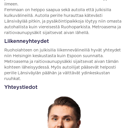
ilmeen.
Femmaan on helppo saapua sekä autolla että julkisilla
kulkuvälineillä. Autolla perille hurauttaa kätevästi
Länsiväylää pitkin, ja pysäköintipaikkoja löytyy niin omasta
autohallista kuin viereisestä Ruohoparkista. Metroasema ja
raitiovaunupysäkit sijaitsevat aivan lähellä.
Liikenneyhteydet
Ruoholahteen on julkisilla liikennevälineillä hyvät yhteydet
niin Helsingin keskustasta kuin Espoon suunnalta.
Metroasema ja raitiovaunupysäkki sijaitsevat aivan tämän
kohteen läheisyydessä. Myös autoilijat pääsevät helposti
perille Länsiväylän päähän ja välttävät ydinkeskustan
ruuhkat.
Yhteystiedot