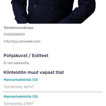
Toimistovuokraus
0108368400
info.fi@cushwake.com
Pohjakuvat / Esitteet
Ei ole saatavilla
Kiinteistön muut vapaat tilat
Mannerheimintie 105
2
Toimistotila, 487m
Mannerheimintie 105
2
Toimistotila, 279m