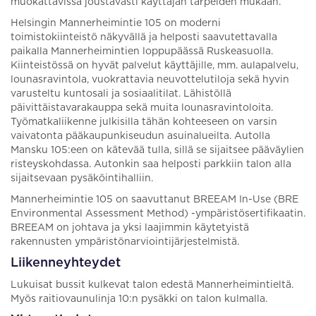
muokattavissa joustavasti käyttäjän tarpeiden mukaan.
Helsingin Mannerheimintie 105 on moderni
toimistokiinteistö näkyvällä ja helposti saavutettavalla
paikalla Mannerheimintien loppupäässä Ruskeasuolla.
Kiinteistössä on hyvät palvelut käyttäjille, mm. aulapalvelu,
lounasravintola, vuokrattavia neuvottelutiloja sekä hyvin
varusteltu kuntosali ja sosiaalitilat. Lähistöllä
päivittäistavarakauppa sekä muita lounasravintoloita.
Työmatkaliikenne julkisilla tähän kohteeseen on varsin
vaivatonta pääkaupunkiseudun asuinalueilta. Autolla
Mansku 105:een on kätevää tulla, sillä se sijaitsee pääväylien
risteyskohdassa. Autonkin saa helposti parkkiin talon alla
sijaitsevaan pysäköintihalliin.
Mannerheimintie 105 on saavuttanut BREEAM In-Use (BRE
Environmental Assessment Method) -ympäristösertifikaatin.
BREEAM on johtava ja yksi laajimmin käytetyistä
rakennusten ympäristönarviointijärjestelmistä.
Liikenneyhteydet
Lukuisat bussit kulkevat talon edestä Mannerheimintieltä.
Myös raitiovaunulinja 10:n pysäkki on talon kulmalla.