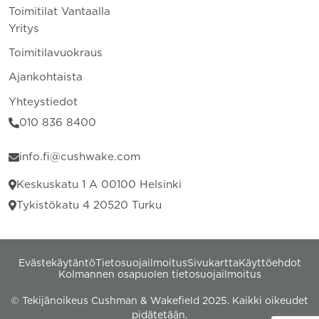
Toimitilat Vantaalla
Yritys
Toimitilavuokraus
Ajankohtaista
Yhteystiedot
010 836 8400
info.fi@cushwake.com
Keskuskatu 1 A 00100 Helsinki
Tykistökatu 4 20520 Turku
Evästekäytäntö
Tietosuojailmoitus
Sivukartta
Käyttöehdot
Kolmannen osapuolen tietosuojailmoitus
© Tekijänoikeus Cushman & Wakefield 2025. Kaikki oikeudet
pidätetään.