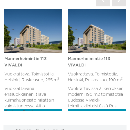
Mannerheimintie 113
Mannerheimintie 113
VIVALDI
VIVALDI
Vuokrattava, Toimistotila,
Vuokrattava, Toimistotila,
2
2
Helsinki, Ruskeasuo,
265 m
Helsinki, Ruskeasuo,
190 m
Vuokrattavana
Vuokrattavissa 3. kerroksen
ensiluokkainen, tilava
moderni 190 m2 toimistotila
kulmahuoneisto hiljattain
uudessa Vivaldi-
valmistuneessa Aitio
toimitilakiinteistössä Rus...
Business Parkiss...