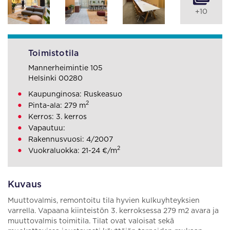
+10
Toimistotila
Mannerheimintie 105
Helsinki 00280
Kaupunginosa: Ruskeasuo
2
Pinta-ala: 279 m
Kerros: 3. kerros
Vapautuu:
Rakennusvuosi: 4/2007
2
Vuokraluokka: 21-24 €/m
Kuvaus
Muuttovalmis, remontoitu tila hyvien kulkuyhteyksien
varrella. Vapaana kiinteistön 3. kerroksessa 279 m2 avara ja
muuttovalmis toimitila. Tilat ovat valoisat sekä