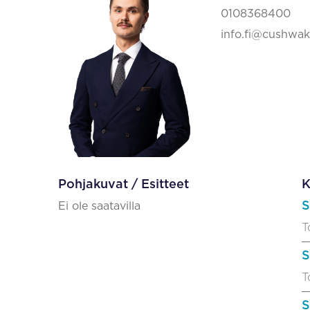
0108368400
info.fi@cushwa
Pohjakuvat / Esitteet
K
S
Ei ole saatavilla
T
S
T
S