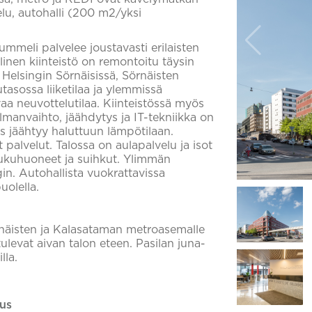
elu, autohalli (200 m2/yksi
meli palvelee joustavasti erilaisten
linen kiinteistö on remontoitu täysin
Helsingin Sörnäisissä, Sörnäisten
asossa liiketilaa ja ylemmissä
aa neuvottelutilaa. Kiinteistössä myös
ilmanvaihto, jäähdytys ja IT-tekniikka on
s jäähtyy haluttuun lämpötilaan.
palvelut. Talossa on aulapalvelu ja isot
pukuhuoneet ja suihkut. Ylimmän
in. Autohallista vuokrattavissa
uolella.
örnäisten ja Kalasataman metroasemalle
ulevat aivan talon eteen. Pasilan juna-
lla.
us