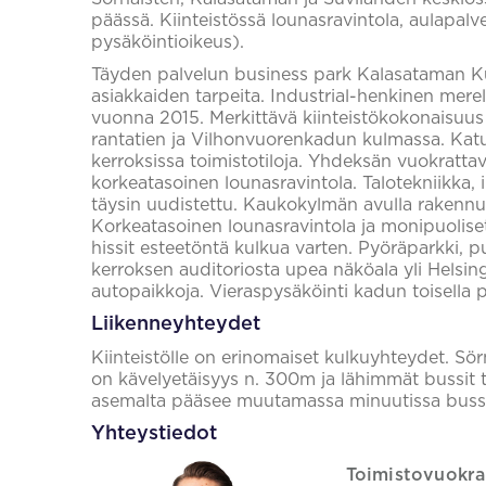
päässä. Kiinteistössä lounasravintola, aulapalv
pysäköintioikeus).
Täyden palvelun business park Kalasataman Kum
asiakkaiden tarpeita. Industrial-henkinen merel
vuonna 2015. Merkittävä kiinteistökokonaisuus 
rantatien ja Vilhonvuorenkadun kulmassa. Katut
kerroksissa toimistotiloja. Yhdeksän vuokrattav
korkeatasoinen lounasravintola. Talotekniikka, 
täysin uudistettu. Kaukokylmän avulla rakennu
Korkeatasoinen lounasravintola ja monipuoliset 
hissit esteetöntä kulkua varten. Pyöräparkki, 
kerroksen auditoriosta upea näköala yli Helsing
autopaikkoja. Vieraspysäköinti kadun toisella p
Liikenneyhteydet
Kiinteistölle on erinomaiset kulkuyhteydet. S
on kävelyetäisyys n. 300m ja lähimmät bussit t
asemalta pääsee muutamassa minuutissa bussi
Yhteystiedot
Toimistovuokra