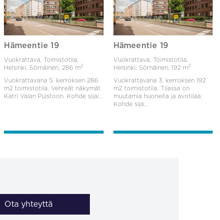
Hämeentie 19
Hämeentie 19
Vuokrattava, Toimistotila,
Vuokrattava, Toimistotila,
2
2
Helsinki, Sörnäinen,
286 m
Helsinki, Sörnäinen,
192 m
Vuokrattavana 5. kerroksen 286
Vuokrattavana 3. kerroksen 192
m2 toimistotila. Vehreät näkymät
m2 toimistotila. Tilassa on
Katri Valan Puistoon. Kohde sijai...
muutamia huoneita ja avotilaa.
Kohde sija...
Ota yhteyttä