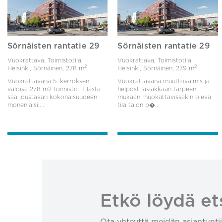
Sörnäisten rantatie 29
Sörnäisten rantatie 29
Vuokrattava, Toimistotila,
Vuokrattava, Toimistotila,
2
2
Helsinki, Sörnäinen,
278 m
Helsinki, Sörnäinen,
279 m
Vuokrattavana 5. kerroksen
Vuokrattavana muuttovalmis ja
valoisa 278 m2 toimisto. Tilasta
helposti asiakkaan tarpeen
saa joustavan kokonaisuudeen
mukaan muokattavissakin oleva
monenlaisii...
tila talon p�...
Etkö löydä et