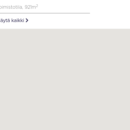
2
oimistotila, 921m
äytä kaikki