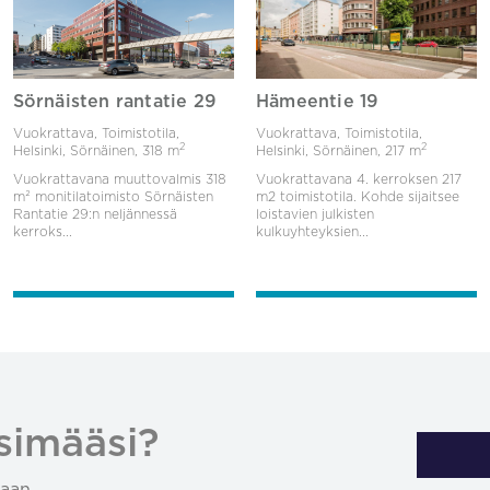
Sörnäisten rantatie 29
Hämeentie 19
Vuokrattava, Toimistotila,
Vuokrattava, Toimistotila,
2
2
Helsinki, Sörnäinen,
318 m
Helsinki, Sörnäinen,
217 m
Vuokrattavana muuttovalmis 318
Vuokrattavana 4. kerroksen 217
m² monitilatoimisto Sörnäisten
m2 toimistotila. Kohde sijaitsee
Rantatie 29:n neljännessä
loistavien julkisten
kerroks...
kulkuyhteyksien...
simääsi?