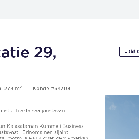
atie 29,
Lisää 
2
n, 278 m
Kohde #34708
isto. Tilasta saa joustavan
elun Kalasataman Kummeli Business
ustavasti. Erinomainen sijainti
ssä, metro ja REDI ovat kävelymatkan