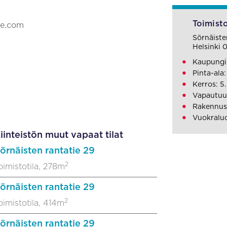
Toimisto
ke.com
Sörnäiste
Helsinki
Kaupungi
Pinta-ala
Kerros: 5.
Vapautuu
Rakennus
Vuokraluo
iinteistön muut vapaat tilat
örnäisten rantatie 29
2
oimistotila, 278m
örnäisten rantatie 29
2
oimistotila, 414m
örnäisten rantatie 29