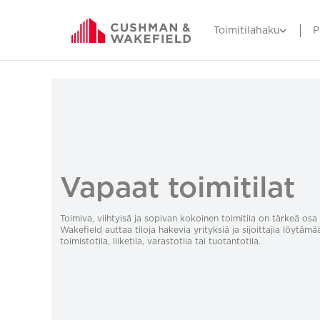
Toimitilahaku
P
Vapaat toimitilat
Toimiva, viihtyisä ja sopivan kokoinen toimitila on tärkeä o
Wakefield auttaa tiloja hakevia yrityksiä ja sijoittajia löytämä
toimistotila, liiketila, varastotila tai tuotantotila.