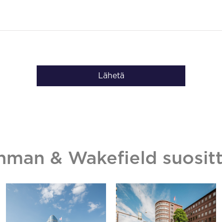
Lähetä
hman & Wakefield suositt