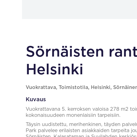
Sörnäisten rant
Helsinki
Vuokrattava, Toimistotila, Helsinki, Sörnäine
Kuvaus
Vuokrattavana 5. kerroksen valoisa 278 m2 toim
kokonaisuudeen monenlaisiin tarpeisiin.
Täysin uudistettu, merihenkinen, täyden palv
Park palvelee erilaisten asiakkaiden tarpeita jo
Sörnäisten, Kalasataman ja Suvilahden keskiö