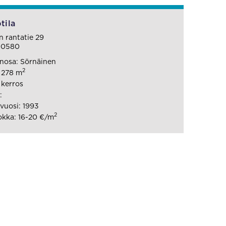
tila
n rantatie 29
 00580
nosa: Sörnäinen
2
: 278 m
 kerros
:
vuosi: 1993
2
kka: 16-20 €/m