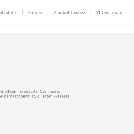
alvelut
Yritys
Ajankohtaista
Yhteystiedot
sa yrityksen menestystä. Cushman &
än parhaat toimitilat, oli sitten kyseessä