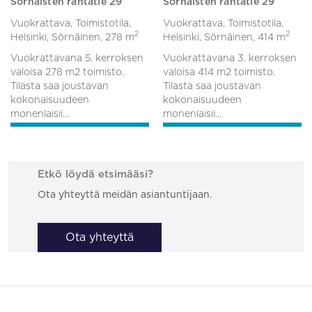
Sörnäisten rantatie 29
Sörnäisten rantatie 29
Vuokrattava, Toimistotila,
Vuokrattava, Toimistotila,
2
2
Helsinki, Sörnäinen,
278 m
Helsinki, Sörnäinen,
414 m
Vuokrattavana 5. kerroksen
Vuokrattavana 3. kerroksen
valoisa 278 m2 toimisto.
valoisa 414 m2 toimisto.
Tilasta saa joustavan
Tilasta saa joustavan
kokonaisuudeen
kokonaisuudeen
monenlaisii...
monenlaisii...
Etkö löydä etsimääsi?
Ota yhteyttä meidän asiantuntijaan.
Ota yhteyttä