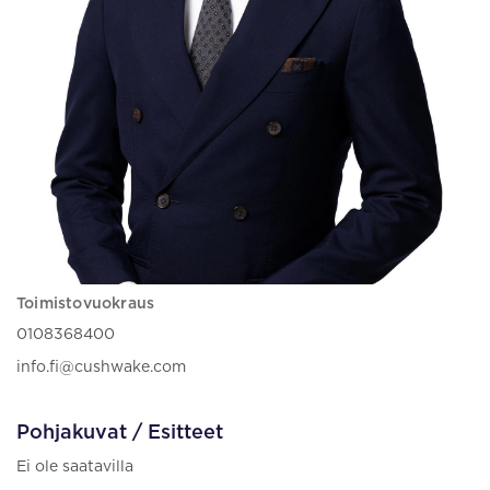
Toimistovuokraus
0108368400
info.fi@cushwake.com
Pohjakuvat / Esitteet
Ei ole saatavilla