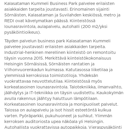
Kalasataman Kummeli Business Park palvelee erilaisten
asiakkaiden tarpeita joustavasti. Erinomainen sijainti
Sörnäisten, Kalasataman ja Suvilahden keskiössä, metro ja
REDI ovat kävelymatkan päässä. Kiinteistössä
lounasravintola, aulapalvelu, autohalli (200 m2/yksi
pysäköintioikeus).
Täyden palvelun business park Kalasataman Kummeli
palvelee joustavasti erilaisten asiakkaiden tarpeita.
Industrial-henkinen merellinen kiinteistö on remontoitu
täysin vuonna 2015. Merkittävä kiinteistökokonaisuus
Helsingin Sörnäisissä, Sörnäisten rantatien ja
Vilhonvuorenkadun kulmassa. Katutasossa liiketilaa ja
ylemmissä kerroksissa toimistotiloja. Yhdeksän
vuokrattavaa neuvottelutilaa. Kiinteistössä myös
korkeatasoinen lounasravintola. Talotekniikka, ilmanvaihto,
jäähdytys ja IT-tekniikka on täysin uudistettu. Kaukokylmän
avulla rakennus jäähtyy haluttuun lämpötilaan.
Korkeatasoinen lounasravintola ja monipuoliset palvelut.
Talossa on aulapalvelu ja isot hissit esteetöntä kulkua
varten. Pyöräparkki, pukuhuoneet ja suihkut. Ylimmän
kerroksen auditoriosta upea näköala yli Helsingin.
Autohallista vuokrattavissa autopaikkoja. Vieraspysäköinti