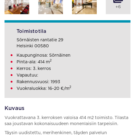
+6
Toimistotila
Sörnäisten rantatie 29
Helsinki 00580
Kaupunginosa: Sörnäinen
2
Pinta-ala: 414 m
Kerros: 3. kerros
Vapautuu:
Rakennusvuosi: 1993
2
Vuokraluokka: 16-20 €/m
Kuvaus
Vuokrattavana 3. kerroksen valoisa 414 m2 toimisto. Tilasta
saa joustavan kokonaisuudeen monenlaisiin tarpeisiin.
Täysin uudistettu, merihenkinen, täyden palvelun