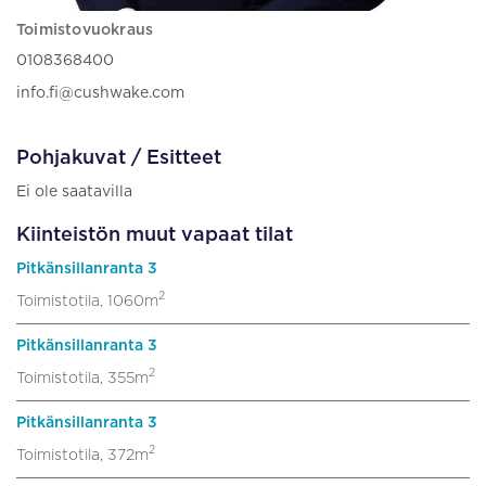
Toimistovuokraus
0108368400
info.fi@cushwake.com
Pohjakuvat / Esitteet
Ei ole saatavilla
Kiinteistön muut vapaat tilat
Pitkänsillanranta 3
2
Toimistotila, 1060m
Pitkänsillanranta 3
2
Toimistotila, 355m
Pitkänsillanranta 3
2
Toimistotila, 372m