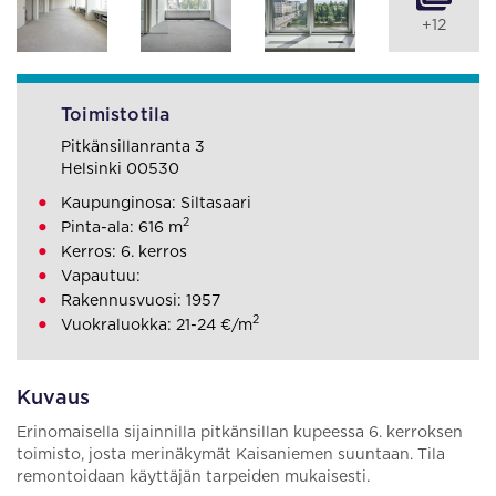
+12
Toimistotila
Pitkänsillanranta 3
Helsinki 00530
Kaupunginosa: Siltasaari
2
Pinta-ala: 616 m
Kerros: 6. kerros
Vapautuu:
Rakennusvuosi: 1957
2
Vuokraluokka: 21-24 €/m
Kuvaus
Erinomaisella sijainnilla pitkänsillan kupeessa 6. kerroksen
toimisto, josta merinäkymät Kaisaniemen suuntaan. Tila
remontoidaan käyttäjän tarpeiden mukaisesti.