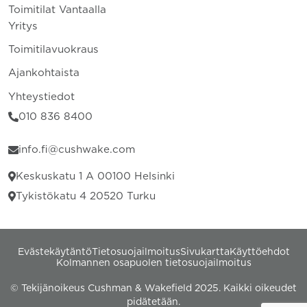
Toimitilat Vantaalla
Yritys
Toimitilavuokraus
Ajankohtaista
Yhteystiedot
010 836 8400
info.fi@cushwake.com
Keskuskatu 1 A 00100 Helsinki
Tykistökatu 4 20520 Turku
Evästekäytäntö
Tietosuojailmoitus
Sivukartta
Käyttöehdot
Kolmannen osapuolen tietosuojailmoitus
© Tekijänoikeus Cushman & Wakefield 2025. Kaikki oikeudet
pidätetään.