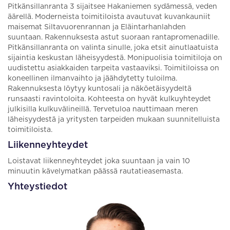
Pitkänsillanranta 3 sijaitsee Hakaniemen sydämessä, veden
äärellä. Moderneista toimitiloista avautuvat kuvankauniit
maisemat Siltavuorenrannan ja Eläintarhanlahden
suuntaan. Rakennuksesta astut suoraan rantapromenadille.
Pitkänsillanranta on valinta sinulle, joka etsit ainutlaatuista
sijaintia keskustan läheisyydestä. Monipuolisia toimitiloja on
uudistettu asiakkaiden tarpeita vastaaviksi. Toimitiloissa on
koneellinen ilmanvaihto ja jäähdytetty tuloilma.
Rakennuksesta löytyy kuntosali ja näköetäisyydeltä
runsaasti ravintoloita. Kohteesta on hyvät kulkuyhteydet
julkisilla kulkuvälineillä. Tervetuloa nauttimaan meren
läheisyydestä ja yritysten tarpeiden mukaan suunnitelluista
toimitiloista.
Liikenneyhteydet
Loistavat liikenneyhteydet joka suuntaan ja vain 10
minuutin kävelymatkan päässä rautatieasemasta.
Yhteystiedot