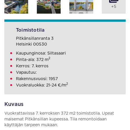
+5
Toimistotila
Pitkänsillanranta 3
Helsinki 00530
Kaupunginosa: Siltasaari
2
Pinta-ala: 372 m
Kerros: 7. kerros
Vapautuu:
Rakennusvuosi: 1957
2
Vuokraluokka: 21-24 €/m
Kuvaus
Vuokrattavissa 7. kerroksen 372 m2 toimistotila. Upeat
maisemat Pitkänsillan kupeessa. Tila remontoidaan
käyttäjän tarpeen mukaan.