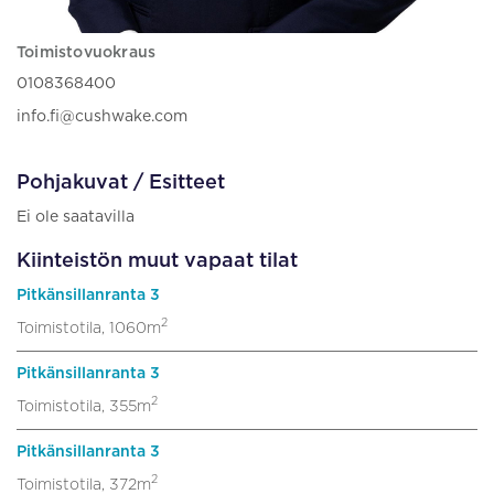
Toimistovuokraus
0108368400
info.fi@cushwake.com
Pohjakuvat / Esitteet
Ei ole saatavilla
Kiinteistön muut vapaat tilat
Pitkänsillanranta 3
2
Toimistotila, 1060m
Pitkänsillanranta 3
2
Toimistotila, 355m
Pitkänsillanranta 3
2
Toimistotila, 372m